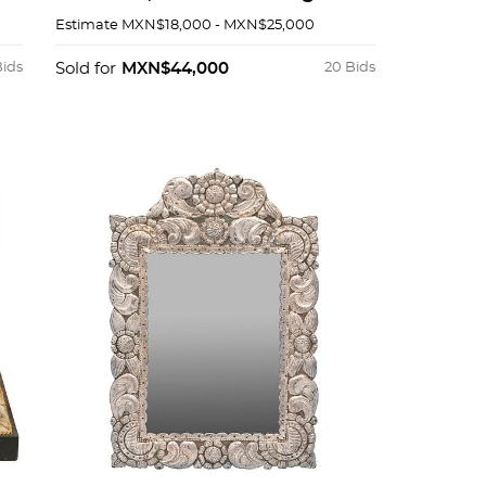
té elaborado en plata con
Estimate
MXN$18,000 - MXN$25,000
aplicaciones de marfil y charola
en metal plateado.
Bids
Sold for
MXN$44,000
20 Bids