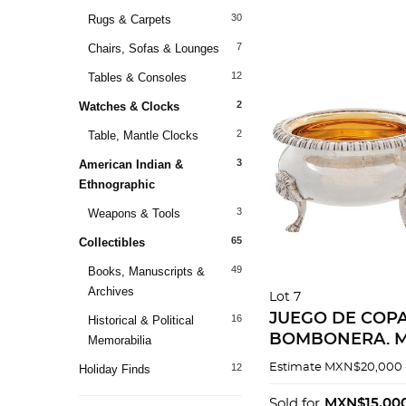
30
Rugs & Carpets
7
Chairs, Sofas & Lounges
12
Tables & Consoles
2
Watches & Clocks
2
Table, Mantle Clocks
3
American Indian &
Ethnographic
3
Weapons & Tools
65
Collectibles
49
Books, Manuscripts &
Archives
Lot 7
JUEGO DE COPA
16
Historical & Political
BOMBONERA. M
Memorabilia
XX. Elaborados 
12
Estimate
MXN$20,000 
Holiday Finds
Sterling, ley 0.9
Numerados. Bo
Sold for
MXN$15,00