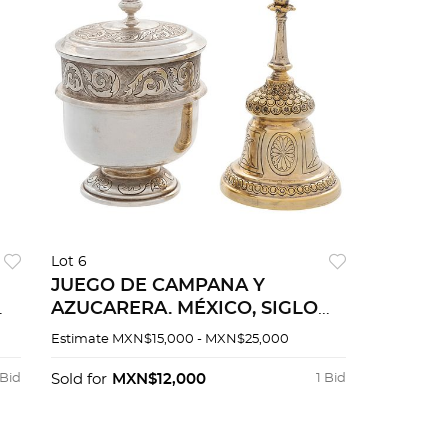
Lot 6
JUEGO DE CAMPANA Y
AZUCARERA. MÉXICO, SIGLO
XX. Elaboradas en plata TANE,
Estimate
MXN$15,000 - MXN$25,000
Sterling, ley 0.925; campana con
vermeil Numeradas. Peso 456
 Bid
Sold for
MXN$12,000
1 Bid