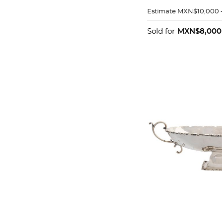
plata TANE, Sterl
Estimate
MXN$10,000 
con vermeil.
Sold for
MXN$8,000