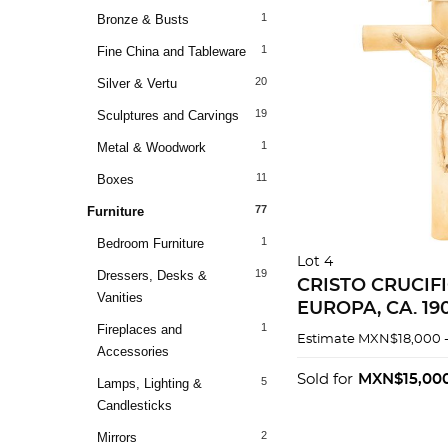
1
Bronze & Busts
1
Fine China and Tableware
20
Silver & Vertu
19
Sculptures and Carvings
1
Metal & Woodwork
11
Boxes
77
Furniture
1
Bedroom Furniture
Lot 4
19
Dressers, Desks &
CRISTO CRUCIF
Vanities
EUROPA, CA. 190
1
Fireplaces and
marfil y cruz ta
Estimate
MXN$18,000 
Accessories
madera.
Sold for
MXN$15,00
5
Lamps, Lighting &
Candlesticks
2
Mirrors