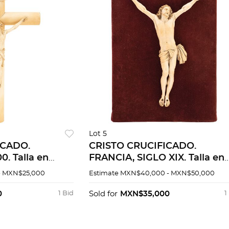
Lot 5
ICADO.
CRISTO CRUCIFICADO.
0. Talla en
FRANCIA, SIGLO XIX. Talla en
llada en hueso y
marfil. 24 x 19 cm.
- MXN$25,000
Estimate
MXN$40,000 - MXN$50,000
0
1 Bid
Sold for
MXN$35,000
1