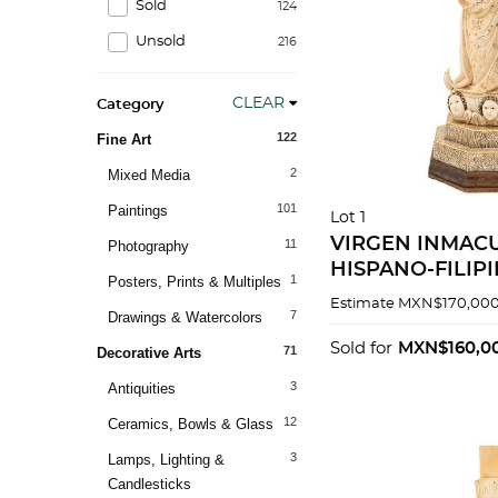
Sold
124
Unsold
216
CLEAR
Category
122
Fine Art
2
Mixed Media
101
Paintings
Lot 1
VIRGEN INMAC
11
Photography
HISPANO-FILIPIN
1
Posters, Prints & Multiples
Talla en marfil 
Estimate
MXN$170,000
7
Drawings & Watercolors
madera detalles
dorados.
Sold for
MXN$160,0
71
Decorative Arts
3
Antiquities
12
Ceramics, Bowls & Glass
3
Lamps, Lighting &
Candlesticks