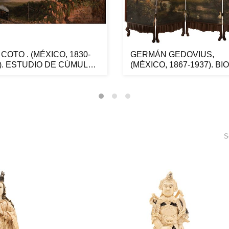
 COTO . (MÉXICO, 1830-
GERMÁN GEDOVIUS,
). ESTUDIO DE CÚMULOS
(MÉXICO, 1867-1937). B
..
CON CAPRIC...
S