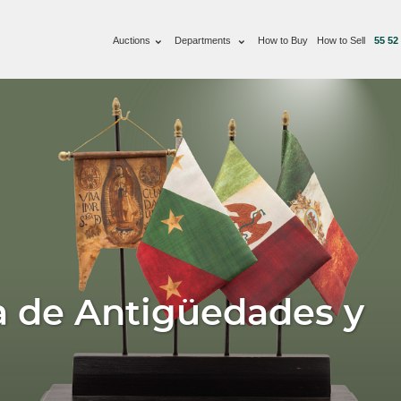
Auctions
Departments
How to Buy
How to Sell
55 52
a de Antigüedades y