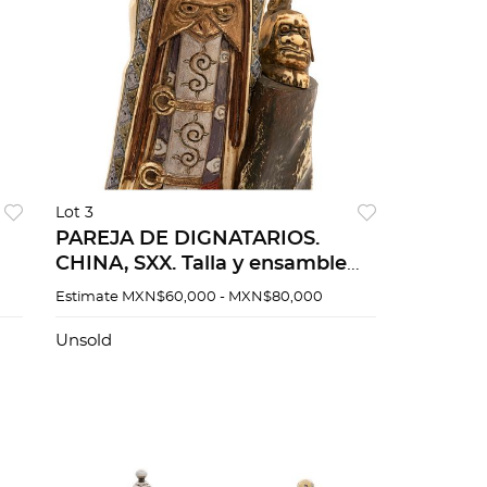
Lot 3
PAREJA DE DIGNATARIOS.
CHINA, SXX. Talla y ensamble
en marfil, decoración
Estimate
MXN$60,000 - MXN$80,000
policromada; firmados. 39 y 40
cm de altura.
Unsold