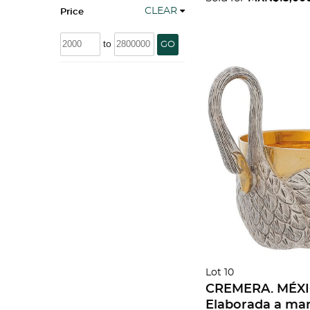
CLEAR
decorada.
Price
to
GO
Lot 10
CREMERA. MÉXIC
Elaborada a man