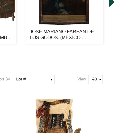
JOSÉ MARIANO FARFÁN DE
MANUE
IOMBO
LOS GODOS. (MÉXICO,
1814-1
ACTIVO DURAN...
BOSQUE
ort By
View