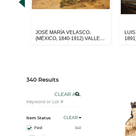
JOSÉ MARÍA VELASCO.
LUIS
(MÉXICO, 1840-1912) VALLE
1891
DE MÉXICO...
SOB.
340 Results
CLEAR ALL
CLEAR
Item Status
Past
340