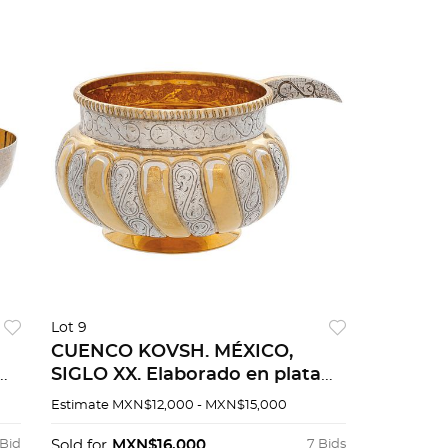
Lot 9
CUENCO KOVSH. MÉXICO,
SIGLO XX. Elaborado en plata
TANE, Sterling, ley 0.925 con
Estimate
MXN$12,000 - MXN$15,000
o
vermeil. Numerado. Decorado
con con motivos vegetales.
 Bid
Sold for
MXN$16,000
7 Bids