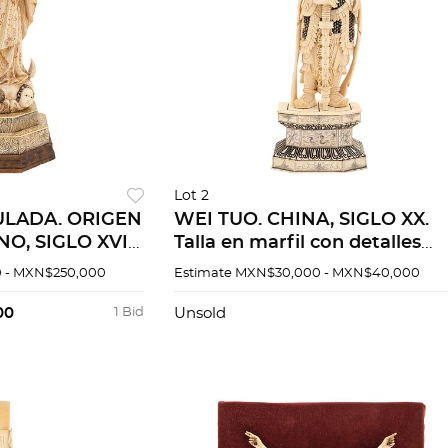
Lot 2
ULADA. ORIGEN
WEI TUO. CHINA, SIGLO XX.
O, SIGLO XVIII.
Talla en marfil con detalles
con alma de
entintados. 43 cm de altura.
 - MXN$250,000
Estimate
MXN$30,000 - MXN$40,000
 entintados y
00
1 Bid
Unsold