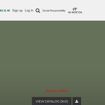
Sign up
Log In
 83 31 40
Social Responsibility
Auction ended
VIEW CATALOG (340)