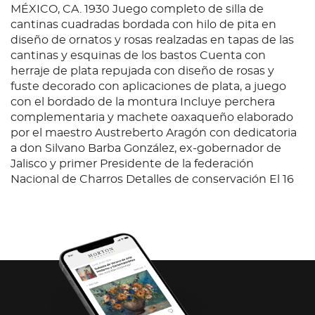
MÉXICO, CA. 1930 Juego completo de silla de
cantinas cuadradas bordada con hilo de pita en
diseño de ornatos y rosas realzadas en tapas de las
cantinas y esquinas de los bastos Cuenta con
herraje de plata repujada con diseño de rosas y
fuste decorado con aplicaciones de plata, a juego
con el bordado de la montura Incluye perchera
complementaria y machete oaxaqueño elaborado
por el maestro Austreberto Aragón con dedicatoria
a don Silvano Barba González, ex-gobernador de
Jalisco y primer Presidente de la federación
Nacional de Charros Detalles de conservación El 16
de septiembre de 1933, el señor Silvano Barba
González, fue nombrado primer presidente de la
Federación Nacional de Charros. En esa misma
fecha le es entregada una preciosa montura de
GRAN GALA adornada con rosas abultadas y con
herraje de plata 0.950 repujado; de una
manufactura exquisita precisamente para esa
montura, hecha para la ocasión. Por descuido no fue