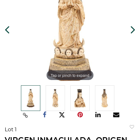
Tap or pinch to expand
Lot 1
to