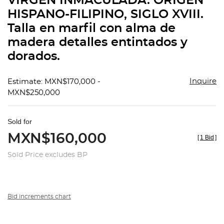
VIRGEN INMACULADA. ORIGEN
favorit
HISPANO-FILIPINO, SIGLO XVIII.
Talla en marfil con alma de
madera detalles entintados y
dorados.
Inquire
Estimate: MXN$170,000 -
MXN$250,000
Sold for
MXN$160,000
[
1 Bid
]
Sold Price excludes BP
Bid increments chart