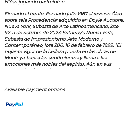
Niñas jugando badminton
Firmado al frente. Fechado julio 1967 al reverso Óleo
sobre tela Procedencia: adquirido en Doyle Auctions,
Nueva York, Subasta de Arte Latinoamericano, lote
97, 11 de octubre de 2023; Sotheby's Nueva York,
Subasta de Impresionismo, Arte Moderno y
Contemporáneo, lote 200, 16 de febrero de 1999. “
El
pujante vigor de la belleza puesta en las obras de
Montoya, toca a los sentimientos y llama a las
emociones más nobles del espíritu. Aún en sus
pinturas hechas en la manera académica, no puede
dejar de superar el intenso realismo del dibujo y del
color, con el dato de su lirismo, con la aportación de
su personalidad. Ese dato inasible que hemos
Available payment options
señalado, lo constituye por igual la emoción lírica, la
ternura, la devoción, el sentido profundo del
equilibrio entre las aportaciones de la realidad, y las
aportaciones del reflejo subjetivo. En los cuadros de
Montoya -en un Montoya- pueden señalarse y
sentirse, hasta las gradaciones más sutiles de la