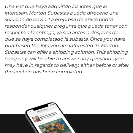
objetivación: se puede sentir la temperatura de las
Una vez que haya adquirido los lotes que le
cosas; se siente igualmente, la humedad del aire, los
interesan, Morton Subastas puede ofrecerle una
ojos nos llevan hasta el interior mismo del cuadro,
solución de envío. La empresa de envío podrá
para sentirnos rodeados del ambiente y la atmósfera
responder cualquier pregunta que pueda tener con
en que se halla
respecto a la entrega, ya sea antes o después de
que se haya completado la subasta. Once you have
”. Humberto Olguín Hermida. Fuente consultada:
purchased the lots you are interested in, Morton
RULFO, Juan et al.
Montoya.
Subastas can offer a shipping solution. This shipping
company will be able to answer any questions you
México. Litógrafos Unidos S. A., 1981, pág. 37. 51 x 61
may have in regards to delivery, either before or after
cm
the auction has been completed.