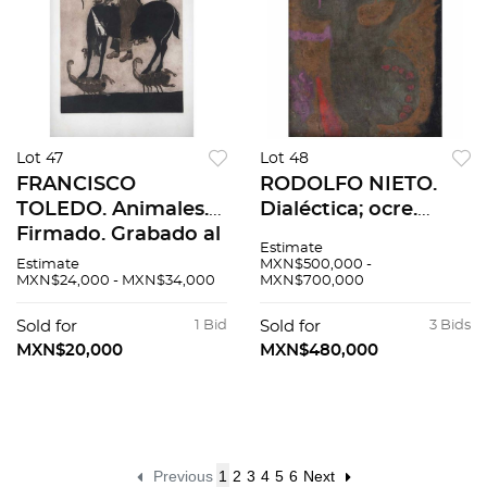
Lot 47
Lot 48
FRANCISCO
RODOLFO NIETO.
TOLEDO. Animales.
Dialéctica; ocre.
Firmado. Grabado al
Firmado al frente y
Estimate
aguafuerte y
al reverso.Óleo sobre
Estimate
MXN$500,000 -
MXN$24,000 - MXN$34,000
MXN$700,000
aguatinta 140 / 150.
tela. 80 x 65 cm. Con
60 x 46 cm medidas
constancia
Sold for
1 Bid
Sold for
3 Bids
totales
MXN$20,000
MXN$480,000
Previous
1
2
3
4
5
6
Next