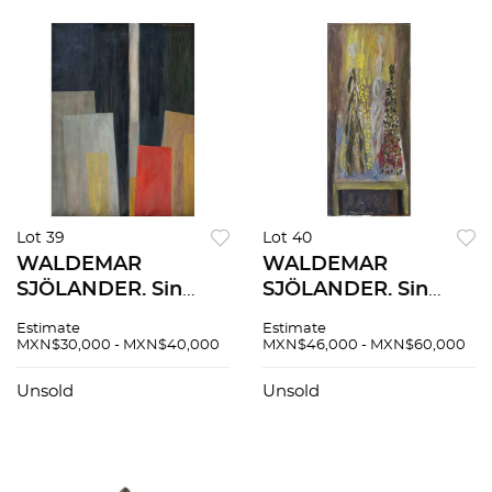
Lot 39
Lot 40
WALDEMAR
WALDEMAR
SJÖLANDER. Sin
SJÖLANDER. Sin
título. Firmado y
título. Firmado y
Estimate
Estimate
fechado 1969. Óleo
fechado 1966. Óleo
MXN$30,000 - MXN$40,000
MXN$46,000 - MXN$60,000
sobre tela. 80 x 60
sobre tela sobre
cm
madera. 80 x 35 cm
Unsold
Unsold