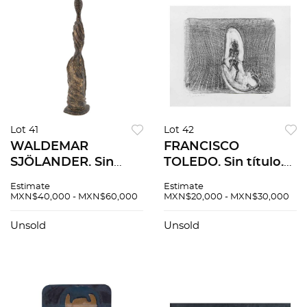
Lot 41
Lot 42
WALDEMAR
FRANCISCO
SJÖLANDER. Sin
TOLEDO. Sin título.
título. Firmada y
Firmada. Litografía 2
Estimate
Estimate
fechada 1972.
/ 25. 39 x 45 cm
MXN$40,000 - MXN$60,000
MXN$20,000 - MXN$30,000
Escultura en bronce.
medidas totales
46 x 15 x 9 cm
Unsold
Unsold