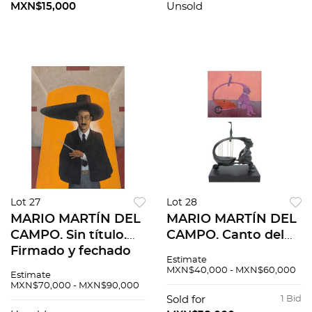
MXN$15,000
Unsold
Lot 27
Lot 28
MARIO MARTÍN DEL
MARIO MARTÍN DEL
CAMPO. Sin título.
CAMPO. Canto del
Firmado y fechado
colibrí. Pastel y
Estimate
91. Óleo y acrílico
acrílico s/papel.
MXN$40,000 - MXN$60,000
Estimate
sobre tela. 170 x 130
Firmado y fechado
MXN$70,000 - MXN$90,000
cm
90. 36x42cm.
Sold for
1 Bid