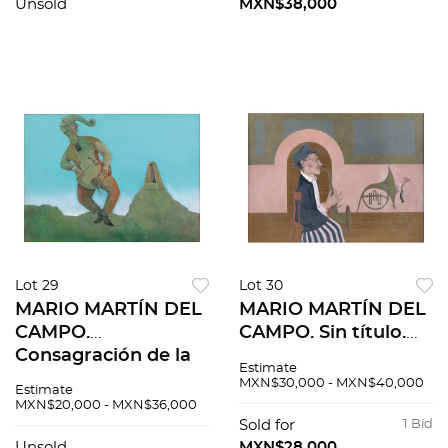
Escultura en bronce.
Unsold
MXN$38,000
Firmada. Pz:2
Lot 29
Lot 30
MARIO MARTÍN DEL
MARIO MARTÍN DEL
CAMPO.
CAMPO. Sin título.
Consagración de la
Firmado y fechado
Estimate
primavera. Firmado
89. Acrílico, pastel y
MXN$30,000 - MXN$40,000
Estimate
y fechado 90.
lápiz de grafito
MXN$20,000 - MXN$36,000
Acrílico, acuarela y
sobre madera. 53 x
Sold for
1 Bid
Unsold
MXN$28,000