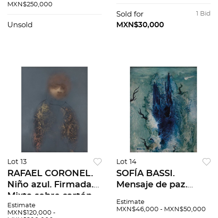
49 x 34 cm
MXN$250,000
Sold for
1 Bid
Unsold
MXN$30,000
Lot 13
Lot 14
RAFAEL CORONEL.
SOFÍA BASSI.
Niño azul. Firmada.
Mensaje de paz.
Mixta sobre cartón.
Firmado y fechado
Estimate
Estimate
75 x 58.5 cm. Con
82. Óleo sobre
MXN$46,000 - MXN$50,000
MXN$120,000 -