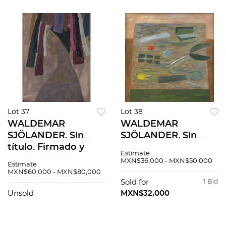
Lot 37
Lot 38
WALDEMAR
WALDEMAR
SJÖLANDER. Sin
SJÖLANDER. Sin
título. Firmado y
título. Firmado y
Estimate
fechado 1953.
fechado 1971. Óleo
MXN$36,000 - MXN$50,000
Estimate
Gouache sobre
sobre tela. 95.5 x
MXN$60,000 - MXN$80,000
papel. 61.5 x 47 cm
95.5 cm.
Sold for
1 Bid
Unsold
MXN$32,000