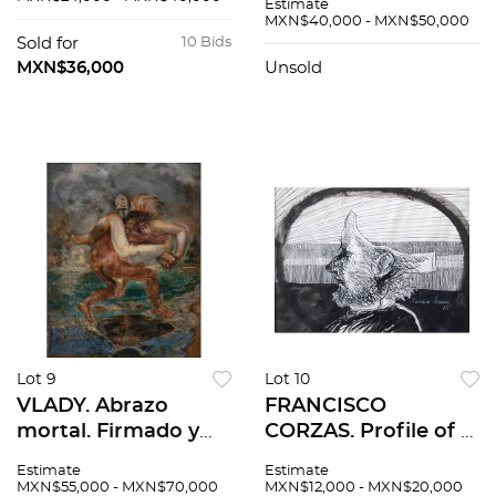
Estimate
Litografía e. a. XXX /
73. Litografías HC /
MXN$40,000 - MXN$50,000
XXX. 76 x 56 cm
C. 52 x 41.5 cm cada
Sold for
10 Bids
medidas totales
una. Pzas: 10, en
MXN$36,000
Unsold
carpeta
Lot 9
Lot 10
VLADY. Abrazo
FRANCISCO
mortal. Firmado y
CORZAS. Profile of a
fechado 1977 México.
man. Firmada y
Estimate
Estimate
Óleo sobre madera.
fechada 73. Tinta
MXN$55,000 - MXN$70,000
MXN$12,000 - MXN$20,000