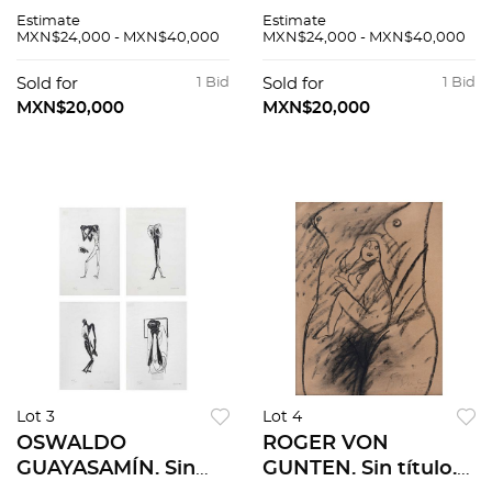
carpeta Sol sobre
carpeta Sol sobre
Estimate
Estimate
una manta. Firmada.
una manta. Firmada.
MXN$24,000 - MXN$40,000
MXN$24,000 - MXN$40,000
Litografía e. a. XI /
Litografía e. a. XXII /
XXX. 76 x 56 cm
XXX. 76 x 56 cm
Sold for
1 Bid
Sold for
1 Bid
medidas totales
medidas totales
MXN$20,000
MXN$20,000
Lot 3
Lot 4
OSWALDO
ROGER VON
GUAYASAMÍN. Sin
GUNTEN. Sin título.