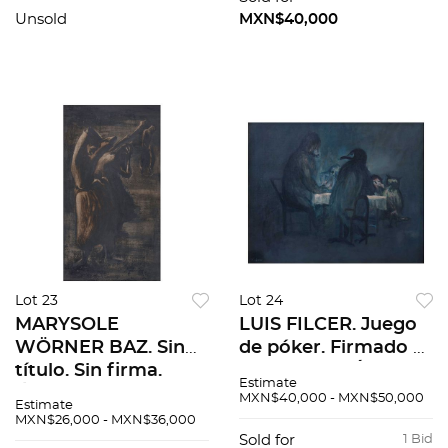
Unsold
MXN$40,000
Lot 23
Lot 24
MARYSOLE
LUIS FILCER. Juego
WÖRNER BAZ. Sin
de póker. Firmado y
título. Sin firma.
fechado 58. Óleo
Estimate
Óleo sobre
sobre tela. 64 x 79.5
MXN$40,000 - MXN$50,000
Estimate
masonite. 107 x 60
cm. Con certificado.
MXN$26,000 - MXN$36,000
cm
Sold for
1 Bid