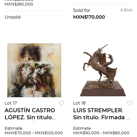
MXN$260,000
tela. 57 x 77 cm. Con
cm. Con
Sold for
6 Bids
constancia.
documentos.
Unsold
MXN$170,000
Lot 17
Lot 18
AGUSTÍN CASTRO
LUIS STREMPLER.
LÓPEZ. Sin título.
Sin título. Firmada y
Firmado. Óleo sobre
fechada 1984.
Estimate
Estimate
tela. 140 x 140 cm
Escultura en bronce
MXN$70,000 - MXN$100,000
MXN$50,000 - MXN$60,000