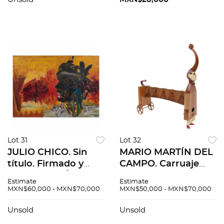
lápiz de grafito s/
73 cm
papel. 52.5x72.5cm
Lot 31
Lot 32
JULIO CHICO. Sin
MARIO MARTÍN DEL
título. Firmado y
CAMPO. Carruaje
fechado 96. Óleo
arlequín. Sin firma.
Estimate
Estimate
sobre tela. 120 x 172.5
Escultura en madera
MXN$60,000 - MXN$70,000
MXN$50,000 - MXN$70,000
cm
tallada y entintada.
78 x 86 x 25 cm
Unsold
Unsold