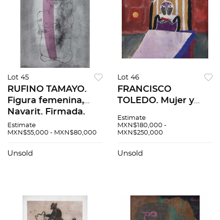
Lot 45
Lot 46
RUFINO TAMAYO.
FRANCISCO
Figura femenina,
TOLEDO. Mujer y
Nayarit. Firmada.
pájaro en una cama.
Estimate
Litografía
Firmado y fechado
Estimate
MXN$180,000 -
MXN$55,000 - MXN$80,000
MXN$250,000
intervenida con
63. Gouache y tinta
acuarela H. C.. 54 x
sobre papel. 23 x 29.5
Unsold
Unsold
44 cm medidas
cm
totales