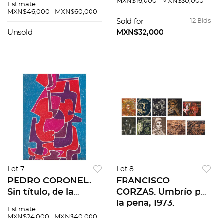
MXN$16,000 - MXN$30,000
Estimate
sobre papel. 24 x
totales
MXN$46,000 - MXN$60,000
30.5 cm
Sold for
12 Bids
Unsold
MXN$32,000
Lot 7
Lot 8
PEDRO CORONEL.
FRANCISCO
Sin título, de la
CORZAS. Umbrío por
carpeta Sol sobre
la pena, 1973.
Estimate
una manta. Firmada.
Firmadas y fechadas
MXN$24,000 - MXN$40,000