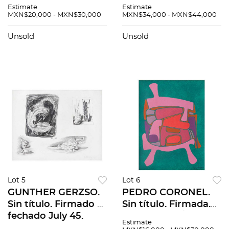
título. Firmadas.
Firmado y fechado
Estimate
Estimate
Serigrafías 40/75,
95. Carboncillo sobre
MXN$20,000 - MXN$30,000
MXN$34,000 - MXN$44,000
43/75, 44/75, 35/75.
papel. 27.5 x 20.5 cm.
48 x 33 cm medidas
Unsold
Unsold
del papel c/u. Pzas: 4.
Lot 5
Lot 6
GUNTHER GERZSO.
PEDRO CORONEL.
Sin título. Firmado y
Sin título. Firmada.
fechado July 45.
Serigrafía 11 / 100. 76
Estimate
Lápiz de grafito
x 56 cm medidas