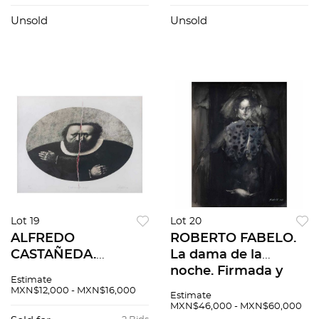
en base de madera.
60 x 55 x 47 cm
Unsold
Unsold
medidas totales con
base
Lot 19
Lot 20
ALFREDO
ROBERTO FABELO.
CASTAÑEDA.
La dama de la
Cuando me
noche. Firmada y
Estimate
encuentro conmigo.
fechada 1988. Tinta
MXN$12,000 - MXN$16,000
Estimate
Firmada y fechada
sobre papel. 17 x 22
MXN$46,000 - MXN$60,000