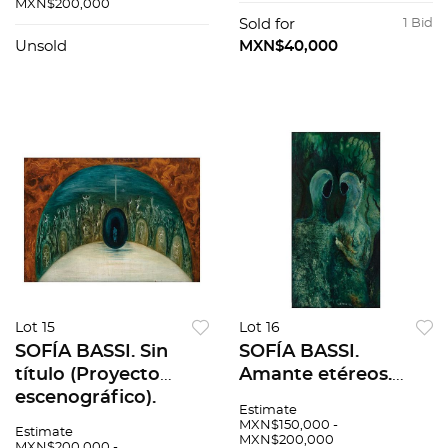
certificado
masonite. 26 x 20.5
MXN$200,000
cm. Con
Sold for
1 Bid
documentos.
Unsold
MXN$40,000
Lot 15
Lot 16
SOFÍA BASSI. Sin
SOFÍA BASSI.
título (Proyecto
Amante etéreos.
escenográfico).
Firmado y fechado
Estimate
Firmado y fechado
82. Óleo sobre
MXN$150,000 -
Estimate
MXN$200,000
75 ELC. Óleo sobre
masonite. 55 x 30
MXN$200,000 -