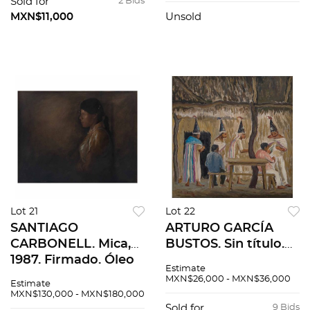
85. Litografía 38 /
cm
Sold for
2 Bids
100. 56 x 71 cm
MXN$11,000
Unsold
medidas totales
Lot 21
Lot 22
SANTIAGO
ARTURO GARCÍA
CARBONELL. Mica,
BUSTOS. Sin título.
1987. Firmado. Óleo
Firmado y fechado
Estimate
sobre tela. 70 x 90
83. Óleo sobre tela.
MXN$26,000 - MXN$36,000
Estimate
cm
45 x 45 cm
MXN$130,000 - MXN$180,000
Sold for
9 Bids