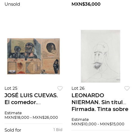
Unsold
MXN$36,000
Lot 25
Lot 26
JOSÉ LUIS CUEVAS.
LEONARDO
El comedor.
NIERMAN. Sin título.
Firmada. Litografía
Firmada. Tinta sobre
Estimate
25 / 100. 49 x 71 cm
papel. 38 x 28 cm
MXN$18,000 - MXN$26,000
Estimate
medidas totales
MXN$10,000 - MXN$15,000
Sold for
1 Bid