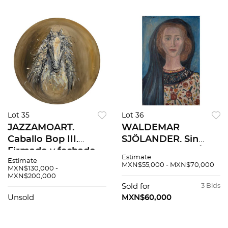
Lot 35
Lot 36
JAZZAMOART.
WALDEMAR
Caballo Bop III.
SJÖLANDER. Sin
Firmado y fechado
título. Firmado. Óleo
Estimate
Estimate
Mex 17. Óleo sobre
sobre tela. 81.5 x 52.6
MXN$55,000 - MXN$70,000
MXN$130,000 -
tela. 150 cm de
cm
MXN$200,000
diámetro. Con
Sold for
3 Bids
certificado.
Unsold
MXN$60,000