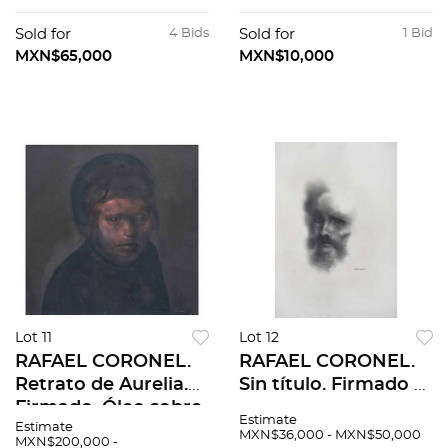
51 x 40 cm
sobre papel. 20.5 x
27 cm
Sold for
4 Bids
Sold for
1 Bid
MXN$65,000
MXN$10,000
Lot 11
Lot 12
RAFAEL CORONEL.
RAFAEL CORONEL.
Retrato de Aurelia.
Sin título. Firmado y
Firmado. Óleo sobre
fechado 69. Lápiz de
Estimate
Estimate
tela. 45 x 45.5 cm
grafito sobre papel.
MXN$36,000 - MXN$50,000
MXN$200,000 -