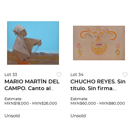
Lot 33
Lot 34
MARIO MARTÍN DEL
CHUCHO REYES. Sin
CAMPO. Canto al
título. Sin firma.
desierto. Firmado y
Anilina sobre papel
Estimate
Estimate
fechado 91. Acrílico
de china. 46.5 x 69
MXN$18,000 - MXN$26,000
MXN$60,000 - MXN$80,000
sobre papel. 35 x 46
cm. Con certificado
cm
Unsold
Unsold