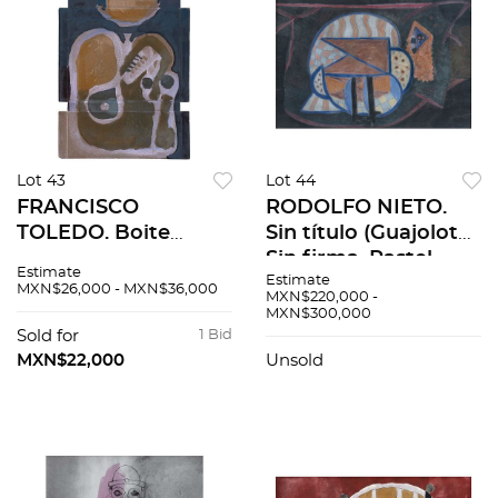
Lot 43
Lot 44
FRANCISCO
RODOLFO NIETO.
TOLEDO. Boite
Sin título (Guajolote).
Gitane. Sin firma.
Sin firma. Pastel
Estimate
Estimate
Gouache sobre
sobre papel. 70 x 100
MXN$26,000 - MXN$36,000
MXN$220,000 -
cartón. 19.5 x 13 cm
cm
MXN$300,000
Sold for
1 Bid
MXN$22,000
Unsold