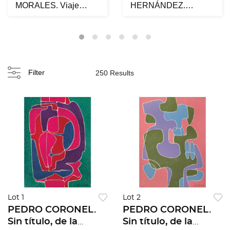
MORALES. Viaje
HERNÁNDEZ.
infinito. Firmado. Óleo
Palmae. Firmado y
y arena ...
fechado 2009 al rev...
Filter
250 Results
Lot 1
Lot 2
PEDRO CORONEL.
PEDRO CORONEL.
Sin título, de la
Sin título, de la