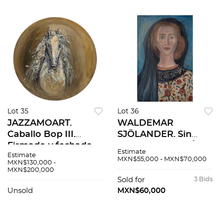
Lot 35
Lot 36
JAZZAMOART.
WALDEMAR
Caballo Bop III.
SJÖLANDER. Sin
Firmado y fechado
título. Firmado. Óleo
Estimate
Estimate
Mex 17. Óleo sobre
sobre tela. 81.5 x 52.6
MXN$55,000 - MXN$70,000
MXN$130,000 -
tela. 150 cm de
cm
MXN$200,000
diámetro. Con
Sold for
3 Bids
certificado.
Unsold
MXN$60,000