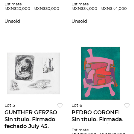
título. Firmadas.
Firmado y fechado
Estimate
Estimate
Serigrafías 40/75,
95. Carboncillo sobre
MXN$20,000 - MXN$30,000
MXN$34,000 - MXN$44,000
43/75, 44/75, 35/75.
papel. 27.5 x 20.5 cm.
48 x 33 cm medidas
Unsold
Unsold
del papel c/u. Pzas: 4.
Lot 5
Lot 6
GUNTHER GERZSO.
PEDRO CORONEL.
Sin título. Firmado y
Sin título. Firmada.
fechado July 45.
Serigrafía 11 / 100. 76
Estimate
Lápiz de grafito
x 56 cm medidas