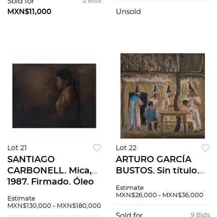
85. Litografía 38 /
cm
Sold for
2 Bids
100. 56 x 71 cm
MXN$11,000
Unsold
medidas totales
Lot 21
Lot 22
SANTIAGO
ARTURO GARCÍA
CARBONELL. Mica,
BUSTOS. Sin título.
1987. Firmado. Óleo
Firmado y fechado
Estimate
sobre tela. 70 x 90
83. Óleo sobre tela.
MXN$26,000 - MXN$36,000
Estimate
cm
45 x 45 cm
MXN$130,000 - MXN$180,000
Sold for
9 Bids