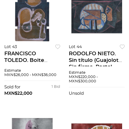
Lot 43
Lot 44
FRANCISCO
RODOLFO NIETO.
TOLEDO. Boite
Sin título (Guajolote).
Gitane. Sin firma.
Sin firma. Pastel
Estimate
Estimate
Gouache sobre
sobre papel. 70 x 100
MXN$26,000 - MXN$36,000
MXN$220,000 -
cartón. 19.5 x 13 cm
cm
MXN$300,000
Sold for
1 Bid
MXN$22,000
Unsold