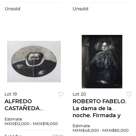
en base de madera.
60 x 55 x 47 cm
Unsold
Unsold
medidas totales con
base
Lot 19
Lot 20
ALFREDO
ROBERTO FABELO.
CASTAÑEDA.
La dama de la
Cuando me
noche. Firmada y
Estimate
encuentro conmigo.
fechada 1988. Tinta
MXN$12,000 - MXN$16,000
Estimate
Firmada y fechada
sobre papel. 17 x 22
MXN$46,000 - MXN$60,000