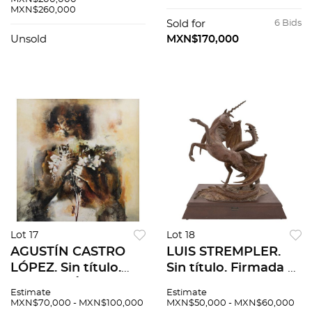
MXN$260,000
tela. 57 x 77 cm. Con
cm. Con
Sold for
6 Bids
constancia.
documentos.
Unsold
MXN$170,000
Lot 17
Lot 18
AGUSTÍN CASTRO
LUIS STREMPLER.
LÓPEZ. Sin título.
Sin título. Firmada y
Firmado. Óleo sobre
fechada 1984.
Estimate
Estimate
tela. 140 x 140 cm
Escultura en bronce
MXN$70,000 - MXN$100,000
MXN$50,000 - MXN$60,000