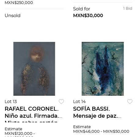
49 x 34 cm
MXN$250,000
Sold for
1 Bid
Unsold
MXN$30,000
Lot 13
Lot 14
RAFAEL CORONEL.
SOFÍA BASSI.
Niño azul. Firmada.
Mensaje de paz.
Mixta sobre cartón.
Firmado y fechado
Estimate
Estimate
75 x 58.5 cm. Con
82. Óleo sobre
MXN$46,000 - MXN$50,000
MXN$120,000 -