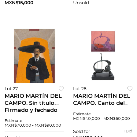
MXN$15,000
Unsold
Lot 27
Lot 28
MARIO MARTÍN DEL
MARIO MARTÍN DEL
CAMPO. Sin título.
CAMPO. Canto del
Firmado y fechado
colibrí. Pastel y
Estimate
91. Óleo y acrílico
acrílico s/papel.
MXN$40,000 - MXN$60,000
Estimate
sobre tela. 170 x 130
Firmado y fechado
MXN$70,000 - MXN$90,000
cm
90. 36x42cm.
Sold for
1 Bid