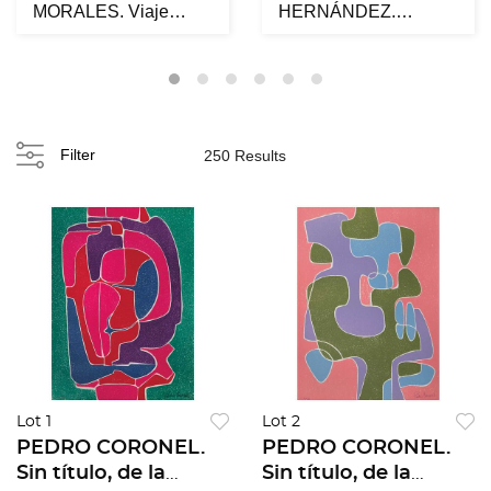
MORALES. Viaje
HERNÁNDEZ.
infinito. Firmado. Óleo
Palmae. Firmado y
y arena ...
fechado 2009 al rev...
Filter
250 Results
Lot 1
Lot 2
PEDRO CORONEL.
PEDRO CORONEL.
Sin título, de la
Sin título, de la