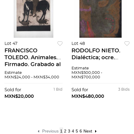
Lot 47
Lot 48
FRANCISCO
RODOLFO NIETO.
TOLEDO. Animales.
Dialéctica; ocre.
Firmado. Grabado al
Firmado al frente y
Estimate
aguafuerte y
al reverso.Óleo sobre
Estimate
MXN$500,000 -
MXN$24,000 - MXN$34,000
MXN$700,000
aguatinta 140 / 150.
tela. 80 x 65 cm. Con
60 x 46 cm medidas
constancia
Sold for
1 Bid
Sold for
3 Bids
totales
MXN$20,000
MXN$480,000
Previous
1
2
3
4
5
6
Next