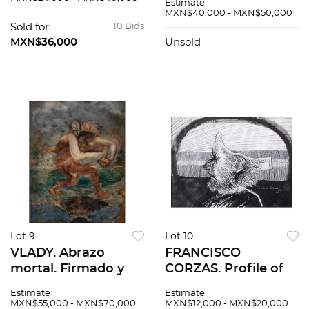
Estimate
Litografía e. a. XXX /
73. Litografías HC /
MXN$40,000 - MXN$50,000
XXX. 76 x 56 cm
C. 52 x 41.5 cm cada
Sold for
10 Bids
medidas totales
una. Pzas: 10, en
MXN$36,000
Unsold
carpeta
Lot 9
Lot 10
VLADY. Abrazo
FRANCISCO
mortal. Firmado y
CORZAS. Profile of a
fechado 1977 México.
man. Firmada y
Estimate
Estimate
Óleo sobre madera.
fechada 73. Tinta
MXN$55,000 - MXN$70,000
MXN$12,000 - MXN$20,000