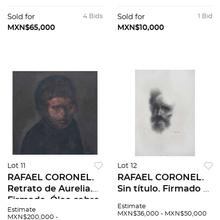
51 x 40 cm
sobre papel. 20.5 x
27 cm
Sold for
4 Bids
Sold for
1 Bid
MXN$65,000
MXN$10,000
Lot 11
Lot 12
RAFAEL CORONEL.
RAFAEL CORONEL.
Retrato de Aurelia.
Sin título. Firmado y
Firmado. Óleo sobre
fechado 69. Lápiz de
Estimate
Estimate
tela. 45 x 45.5 cm
grafito sobre papel.
MXN$36,000 - MXN$50,000
MXN$200,000 -