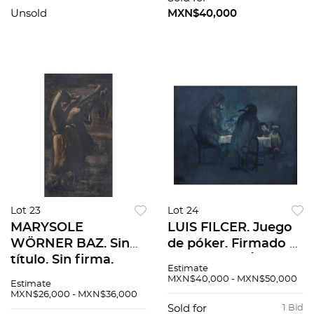
Unsold
MXN$40,000
Lot 23
Lot 24
MARYSOLE
LUIS FILCER. Juego
WÖRNER BAZ. Sin
de póker. Firmado y
título. Sin firma.
fechado 58. Óleo
Estimate
Óleo sobre
sobre tela. 64 x 79.5
MXN$40,000 - MXN$50,000
Estimate
masonite. 107 x 60
cm. Con certificado.
MXN$26,000 - MXN$36,000
cm
Sold for
1 Bid