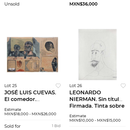
Unsold
MXN$36,000
Lot 25
Lot 26
JOSÉ LUIS CUEVAS.
LEONARDO
El comedor.
NIERMAN. Sin título.
Firmada. Litografía
Firmada. Tinta sobre
Estimate
25 / 100. 49 x 71 cm
papel. 38 x 28 cm
MXN$18,000 - MXN$26,000
Estimate
medidas totales
MXN$10,000 - MXN$15,000
Sold for
1 Bid