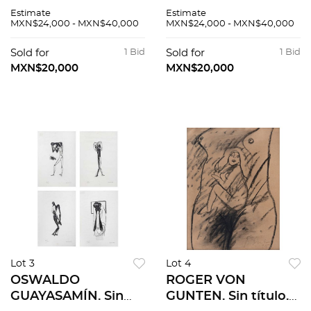
carpeta Sol sobre
carpeta Sol sobre
Estimate
Estimate
una manta. Firmada.
una manta. Firmada.
MXN$24,000 - MXN$40,000
MXN$24,000 - MXN$40,000
Litografía e. a. XI /
Litografía e. a. XXII /
XXX. 76 x 56 cm
XXX. 76 x 56 cm
Sold for
1 Bid
Sold for
1 Bid
medidas totales
medidas totales
MXN$20,000
MXN$20,000
Lot 3
Lot 4
OSWALDO
ROGER VON
GUAYASAMÍN. Sin
GUNTEN. Sin título.