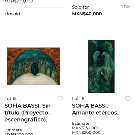
certificado
masonite. 26 x 20.5
MXN$200,000
cm. Con
Sold for
1 Bid
documentos.
Unsold
MXN$40,000
Lot 15
Lot 16
SOFÍA BASSI. Sin
SOFÍA BASSI.
título (Proyecto
Amante etéreos.
escenográfico).
Firmado y fechado
Estimate
Firmado y fechado
82. Óleo sobre
MXN$150,000 -
Estimate
MXN$200,000
75 ELC. Óleo sobre
masonite. 55 x 30
MXN$200,000 -