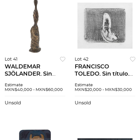
Lot 41
Lot 42
WALDEMAR
FRANCISCO
SJÖLANDER. Sin
TOLEDO. Sin título.
título. Firmada y
Firmada. Litografía 2
Estimate
Estimate
fechada 1972.
/ 25. 39 x 45 cm
MXN$40,000 - MXN$60,000
MXN$20,000 - MXN$30,000
Escultura en bronce.
medidas totales
46 x 15 x 9 cm
Unsold
Unsold