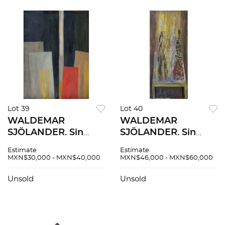
Lot 39
Lot 40
WALDEMAR
WALDEMAR
SJÖLANDER. Sin
SJÖLANDER. Sin
título. Firmado y
título. Firmado y
Estimate
Estimate
fechado 1969. Óleo
fechado 1966. Óleo
MXN$30,000 - MXN$40,000
MXN$46,000 - MXN$60,000
sobre tela. 80 x 60
sobre tela sobre
cm
madera. 80 x 35 cm
Unsold
Unsold