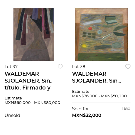
Lot 37
Lot 38
WALDEMAR
WALDEMAR
SJÖLANDER. Sin
SJÖLANDER. Sin
título. Firmado y
título. Firmado y
Estimate
fechado 1953.
fechado 1971. Óleo
MXN$36,000 - MXN$50,000
Estimate
Gouache sobre
sobre tela. 95.5 x
MXN$60,000 - MXN$80,000
papel. 61.5 x 47 cm
95.5 cm.
Sold for
1 Bid
Unsold
MXN$32,000