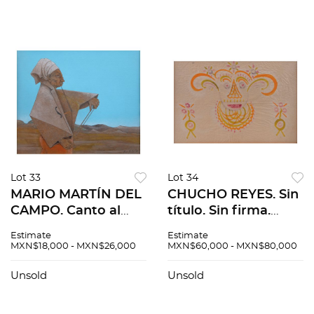
Lot 33
Lot 34
MARIO MARTÍN DEL
CHUCHO REYES. Sin
CAMPO. Canto al
título. Sin firma.
desierto. Firmado y
Anilina sobre papel
Estimate
Estimate
fechado 91. Acrílico
de china. 46.5 x 69
MXN$18,000 - MXN$26,000
MXN$60,000 - MXN$80,000
sobre papel. 35 x 46
cm. Con certificado
cm
Unsold
Unsold