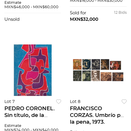
MXN$16,000 - MXN$30,000
Estimate
sobre papel. 24 x
totales
MXN$46,000 - MXN$60,000
30.5 cm
Sold for
12 Bids
Unsold
MXN$32,000
Lot 7
Lot 8
PEDRO CORONEL.
FRANCISCO
Sin título, de la
CORZAS. Umbrío por
carpeta Sol sobre
la pena, 1973.
Estimate
una manta. Firmada.
Firmadas y fechadas
MXN$24,000 - MXN$40,000