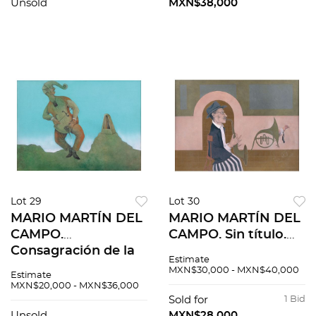
Escultura en bronce.
Unsold
MXN$38,000
Firmada. Pz:2
Lot 29
Lot 30
MARIO MARTÍN DEL
MARIO MARTÍN DEL
CAMPO.
CAMPO. Sin título.
Consagración de la
Firmado y fechado
Estimate
primavera. Firmado
89. Acrílico, pastel y
MXN$30,000 - MXN$40,000
Estimate
y fechado 90.
lápiz de grafito
MXN$20,000 - MXN$36,000
Acrílico, acuarela y
sobre madera. 53 x
Sold for
1 Bid
Unsold
MXN$28,000