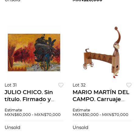
lápiz de grafito s/
73 cm
papel. 52.5x72.5cm
Lot 31
Lot 32
JULIO CHICO. Sin
MARIO MARTÍN DEL
título. Firmado y
CAMPO. Carruaje
fechado 96. Óleo
arlequín. Sin firma.
Estimate
Estimate
sobre tela. 120 x 172.5
Escultura en madera
MXN$60,000 - MXN$70,000
MXN$50,000 - MXN$70,000
cm
tallada y entintada.
78 x 86 x 25 cm
Unsold
Unsold