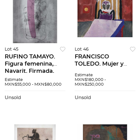
Lot 45
Lot 46
RUFINO TAMAYO.
FRANCISCO
Figura femenina,
TOLEDO. Mujer y
Nayarit. Firmada.
pájaro en una cama.
Estimate
Litografía
Firmado y fechado
Estimate
MXN$180,000 -
MXN$55,000 - MXN$80,000
MXN$250,000
intervenida con
63. Gouache y tinta
acuarela H. C.. 54 x
sobre papel. 23 x 29.5
Unsold
Unsold
44 cm medidas
cm
totales