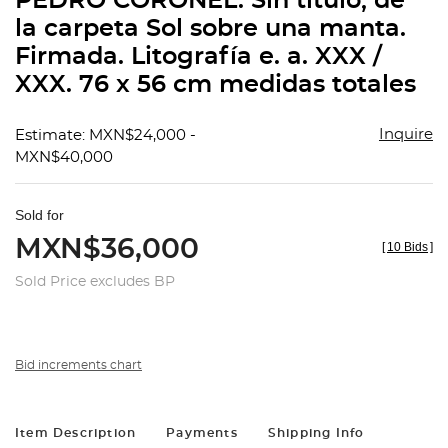
PEDRO CORONEL. Sin título, de
favorit
la carpeta Sol sobre una manta.
Firmada. Litografía e. a. XXX /
XXX. 76 x 56 cm medidas totales
Inquire
Estimate: MXN$24,000 -
MXN$40,000
Sold for
MXN$36,000
[
10 Bids
]
Sold Price excludes BP
Bid increments chart
Item Description
Payments
Shipping Info