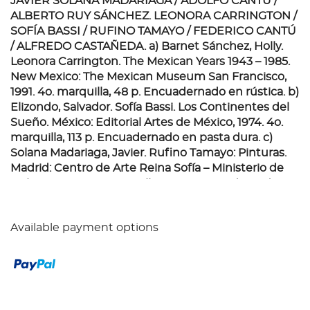
JAVIER SOLANA MADARIAGA / ADOLFO CANTÚ /
ALBERTO RUY SÁNCHEZ. LEONORA CARRINGTON /
SOFÍA BASSI / RUFINO TAMAYO / FEDERICO CANTÚ
/ ALFREDO CASTAÑEDA.
a) Barnet Sánchez, Holly.
Leonora Carrington. The Mexican Years 1943 – 1985.
New Mexico: The Mexican Museum San Francisco,
1991. 4o. marquilla, 48 p. Encuadernado en rústica. b)
Elizondo, Salvador. Sofía Bassi. Los Continentes del
Sueño. México: Editorial Artes de México, 1974. 4o.
marquilla, 113 p. Encuadernado en pasta dura. c)
Solana Madariaga, Javier. Rufino Tamayo: Pinturas.
Madrid: Centro de Arte Reina Sofía – Ministerio de
Cultura, 1992. 4o. marquilla, 222 p. Encuadernado en
rústica. d) Cantú, Adolfo. Grecia en la Obra de
Federico Cantú. Monterrey, N. L.: Pinacoteca de
Available payment options
Nuevo León – UANL, 2008. 4o. marquilla, 68 p.
Encuadernado en rústica. e) Ruy Sánchez, Alberto y
Sullivan, Edward J. Alfredo Castañeda. New York:
Galería de Arte Mexicano – Mary-Anne Martin/Fine
Arts, 1989. 4o. marquilla, 103 p. Encuadernado en
pasta dura. Total de piezas: 5.