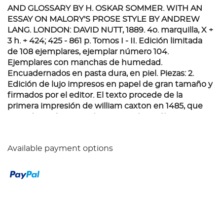
AND GLOSSARY BY H. OSKAR SOMMER. WITH AN
ESSAY ON MALORY'S PROSE STYLE BY ANDREW
LANG. LONDON: DAVID NUTT, 1889.
4o. marquilla, X +
3 h. + 424; 425 - 861 p. Tomos I - II. Edición limitada
de 108 ejemplares, ejemplar número 104.
Ejemplares con manchas de humedad.
Encuadernados en pasta dura, en piel. Piezas: 2.
Edición de lujo impresos en papel de gran tamaño y
firmados por el editor. El texto procede de la
primera impresión de william caxton en 1485, que
reproduce el texto "página por página, línea por
línea, palabra por palabra" (de la introducción de
sommer).
Available payment options