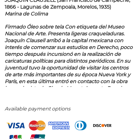
JOAQUÍN CLAUSELL (San Francisco de Campeche,
1866 - Lagunas de Zempoala, Morelos, 1935)
Marina de Colima
Firmado Óleo sobre tela Con etiqueta del Museo
Nacional de Arte. Presenta ligeras craqueladuras.
Joaquín Clausell arribó a la capital mexicana con
interés de comenzar sus estudios en Derecho, poco
tiempo después incursionó en la realización de
caricaturas políticas para distintos periódicos. En su
juventud tuvo la oportunidad de visitar los centros
de arte más importantes de su época Nueva York y
París, en esta última entró en contacto con la obra
impresionista de Claude Monet, Auguste Renoir y
Gustave Courbet, momento que significó un
parteaguas en su carrera al comprender el detallado
trabajo de la luz. Su trabajo fue muy bien recibido
Available payment options
por el gremio, y su producción se amplió de tal
manera que la naturaleza se convirtió en su principal
sujeto, logrando retratar los bellos paisajes de
nuestro país con una pincelada personal que deja