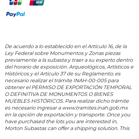
ver su sensibilidad e intuición. Fuentes consultadas:
GARCÍA PONCE, Juan.
Joaquín Clausell. Óleos y
Murales.
México. Fondo Editorial de la Plástica Mexicana. 1973,
pág. 11, TOVAR Y DE TERESA, Rafael, et al.
Joaquín
Clausell y los ecos del impresionismo en México.
De acuerdo a lo establecido en el Artículo 16, de la
Ley Federal sobre Monumentos y Zonas piezas
México. Museo Nacional de Arte. 1995, pág. 65 y
previamente a la subasta y traer a su experto dentro
MOYSSÉN, Xavier.
Joaquín Clausell. Introducción al
del horario de exposición. Arqueológicos, Artísticos e
estudio de su obra.
Históricos y el Artículo 37 de su Reglamento; es
necesario realizar el trámite INAH-00-005 para
México. UNAM. 1992, pp. 7 y 29. 50 x 75.5 cm
obtener el PERMISO DE EXPORTACIÓN TEMPORAL
O DEFINITIVA DE MONUMENTOS O BIENES
MUEBLES HISTÓRICOS. Para realizar dicho trámite
es necesario ingresar a www.tramites.inah.gob.mx
en la opción de exportación y transporte. Once you
have purchased the lots you are interested in,
Morton Subastas can offer a shipping solution. This
shipping company will be able to answer any