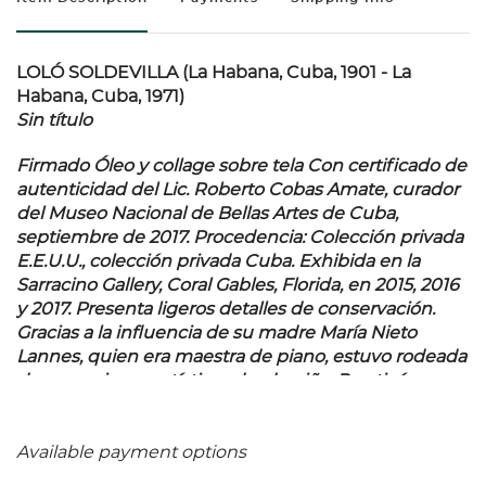
LOLÓ SOLDEVILLA (La Habana, Cuba, 1901 - La
Habana, Cuba, 1971)
Sin título
Firmado Óleo y collage sobre tela Con certificado de
autenticidad del Lic. Roberto Cobas Amate, curador
del Museo Nacional de Bellas Artes de Cuba,
septiembre de 2017. Procedencia: Colección privada
E.E.U.U., colección privada Cuba. Exhibida en la
Sarracino Gallery, Coral Gables, Florida, en 2015, 2016
y 2017. Presenta ligeros detalles de conservación.
Gracias a la influencia de su madre María Nieto
Lannes, quien era maestra de piano, estuvo rodeada
de expresiones artísticas desde niña. Practicó
música y escritura y desde niña fue empática ante
los temas sociales. Se graduó del Conservatorio
Falcón en La Habana, para fundar en 1934 la
Available payment options
"Orquesta de Loló", conformada por mujeres y con