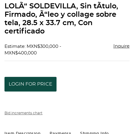
to
LOLÃ“ SOLDEVILLA, Sin tÃ­tulo,
favorit
Firmado, Ã“leo y collage sobre
tela, 28.5 x 33.7 cm, Con
certificado
Inquire
Estimate: MXN$300,000 -
MXN$400,000
LOGIN FOR PRICE
Bid increments chart
Item Description
Payments
Shipping Info