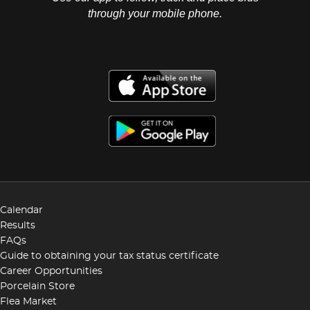
Artnet, 30 de agosto de 2021, "5 things to know
through your mobile phone.
about Loló Soldevilla". Bonhams. Publicaciones, 12 de
julio de 2021 y sitio oficial de la artista
www.lolosoldevilla.com 28.5 x 33.7 cm
Calendar
Results
FAQs
Guide to obtaining your tax status certificate
Career Opportunities
Porcelain Store
Flea Market