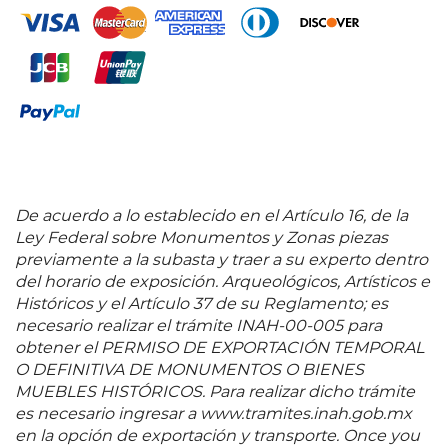
repertorio de música cubana y latinoamericana. En
estos años también se fue acentuando su
pensamiento, ideales y acciones políticas,
incorporándose a diferentes actividades contra el
gobierno de Gerardo Machado, lo cual ocasionó que
fuera encarcelada en más de una ocasión en la
Cárcel de Mujeres de Guanabacoa. Posteriormente
fue nombrada Agregada Cultural de la Embajada de
Cuba en Francia y a partir de este hecho su carrera
como artista despegó. Inmersa en la vida intelectual,
De acuerdo a lo establecido en el Artículo 16, de la
se inscribió a la Grande Chaumière, viajó por Europa
Ley Federal sobre Monumentos y Zonas piezas
y se involucró con el movimiento artístico
previamente a la subasta y traer a su experto dentro
dominante de la posguerra: el abstraccionismo. El
del horario de exposición. Arqueológicos, Artísticos e
trabajo de Loló Soldevilla exploró la geometría en
Históricos y el Artículo 37 de su Reglamento; es
diversos medios; pintura, escultura, collage y
necesario realizar el trámite INAH-00-005 para
relieves. Su producción siguió los principios del
obtener el PERMISO DE EXPORTACIÓN TEMPORAL
concretismo: simplicidad y reducción de elementos
O DEFINITIVA DE MONUMENTOS O BIENES
a superficies y color, usando el círculo como forma
MUEBLES HISTÓRICOS. Para realizar dicho trámite
dominante e introduciendo un sentido de ritmo y
es necesario ingresar a www.tramites.inah.gob.mx
movimiento en sus composiciones. Cuando decidió
en la opción de exportación y transporte. Once you