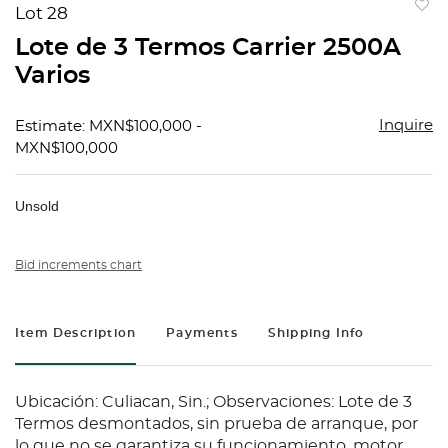
Lot 28
to
Lote de 3 Termos Carrier 2500A
favorit
Varios
Inquire
Estimate: MXN$100,000 -
MXN$100,000
Unsold
Bid increments chart
Item Description
Payments
Shipping Info
Ubicación: Culiacan, Sin.; Observaciones: Lote de 3
Termos desmontados, sin prueba de arranque, por
lo que no se garantiza su funcionamiento, motor