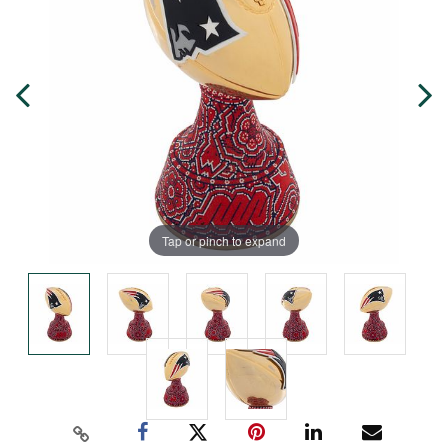
Tap or pinch to expand