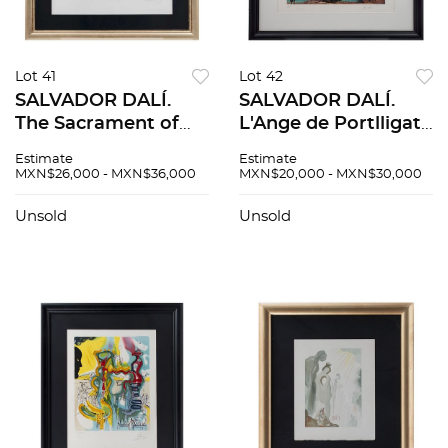
Lot 41
Lot 42
SALVADOR DALÍ.
SALVADOR DALÍ.
The Sacrament of
L'Ange de Portlligat.
the Last Supper.
Firmada. Litografía
Estimate
Estimate
Firmado a lápiz.
E. A. 63 x 43.5 cm
MXN$26,000 - MXN$36,000
MXN$20,000 - MXN$30,000
Grabado al
imagen / 78 x 58 cm
aguafuerte y
papel
Unsold
Unsold
aguatinta 212/225. 56
x 77 cm med tot