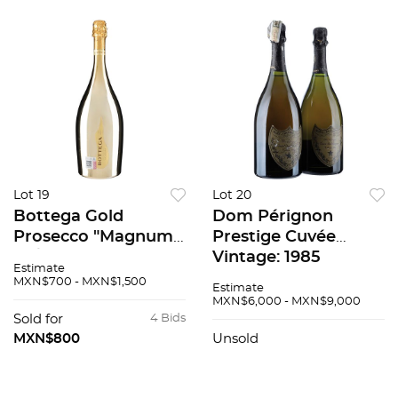
Lot 19
Lot 20
Bottega Gold
Dom Pérignon
Prosecco "Magnum"
Prestige Cuvée
M / V Veneto, Italia
Vintage: 1985
Estimate
91 / 100 1500 ml
Champagne, Francia
MXN$700 - MXN$1,500
Estimate
Piezas: 2 95 / 100
MXN$6,000 - MXN$9,000
Sold for
4 Bids
MXN$800
Unsold