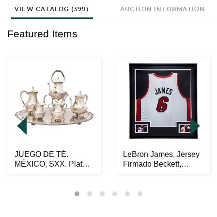
VIEW CATALOG (399)
AUCTION INFORMATION
Featured Items
JUEGO DE TÉ.
LeBron James. Jersey
MÉXICO, SXX. Plata
Firmado Beckett,
VILLA Sterling, Ley
CERTIFICADO,
0.9...
AB00...