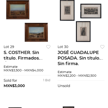
Lot 29
Lot 30
S. COSTHER. Sin
JOSÉ GUADALUPE
título. Firmados.
POSADA. Sin título.
Óleos sobre tela. 30
Sin firma.
Estimate
x 40 cm medidas de
Reproducciones
MXN$3,500 - MXN$4,000
Estimate
cada uno
posteriores sin núm.
MXN$2,200 - MXN$2,500
de tiraje. Medidas
Sold for
1 Bid
variables. Pzs: 5
MXN$3,000
Unsold