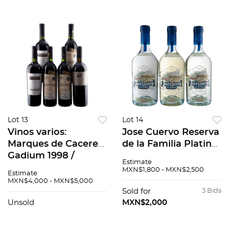
árboles. 90x92
Lot 13
Lot 14
Vinos varios:
Jose Cuervo Reserva
Marques de Caceres
de la Familia Platino
Gadium 1998 /
en estuche Piezas: 3
Estimate
Callejo crianza 1996 /
MXN$1,800 - MXN$2,500
Estimate
Terrazas de los
MXN$4,000 - MXN$5,000
andes Reserva
Sold for
3 Bids
Malbec 2008 en
Unsold
MXN$2,000
estuche. 6 pzs total