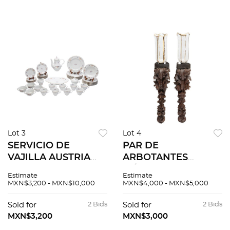
de medalla
Lot 3
Lot 4
SERVICIO DE
PAR DE
VAJILLA AUSTRIA
ARBOTANTES
POLONIA SIGLO XX
MÉXICO, S. XIX . Talla
Estimate
Estimate
Elaboradao en
en madera
MXN$3,200 - MXN$10,000
MXN$4,000 - MXN$5,000
porcela policromada
policromada con
Sellado Menuet
pantallas de cristal.
Sold for
2 Bids
Sold for
2 Bids
Royal Vienna
Fragmentos de
MXN$3,200
MXN$3,000
Collection De...
retablo adaptados. 2