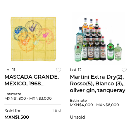
54 x 58
Lot 11
Lot 12
MASCADA GRANDE.
Martini Extra Dry(2),
MÉXICO, 1968.
Rosso(5), Blanco (3),
Elaborada en seda
oliver gin, tanqueray
Estimate
Diseño
gin y ragnpur
MXN$1,800 - MXN$3,000
Estimate
conmemorativo
bombay gin de 1.75l
MXN$4,000 - MXN$6,000
para los Juegos
14 pzs total
Sold for
1 Bid
Olimpicos. Decorado
MXN$1,500
Unsold
con pájaros en