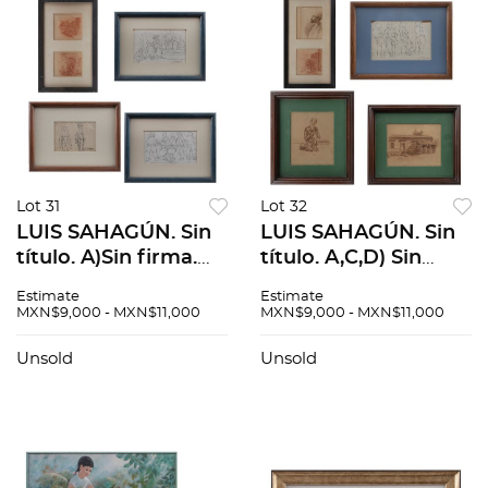
Lot 31
Lot 32
LUIS SAHAGÚN. Sin
LUIS SAHAGÚN. Sin
título. A)Sin firma.
título. A,C,D) Sin
B,C,D,E,F,G, y H)
firma. B,E,FyG)
Estimate
Estimate
Firmados. Sanguina
Firmados. Sanguina,
MXN$9,000 - MXN$11,000
MXN$9,000 - MXN$11,000
y lápiz de grafito
conté y lápiz s/papel.
sobre papel. Medidas
Medidas variables.
Unsold
Unsold
variables. Pzs: 8
Pzs: 7