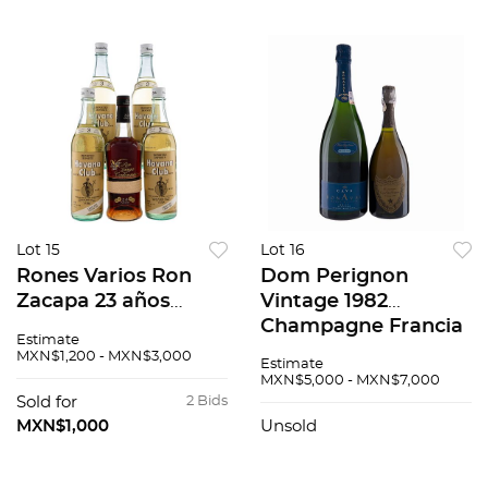
Lot 15
Lot 16
Rones Varios Ron
Dom Perignon
Zacapa 23 años
Vintage 1982
Centenario
Champagne Francia
Estimate
Guatemala y Havana
y Bonaval Nuevo
MXN$1,200 - MXN$3,000
Estimate
club 3 años blanco
Milenio Edicion
MXN$5,000 - MXN$7,000
Cuba Piezas: 4 Total
Limitada Magnum
Sold for
2 Bids
de Piezas: 5
Cava España En
MXN$1,000
Unsold
estuche