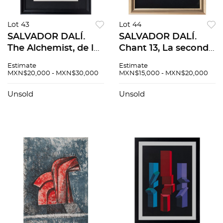
Lot 43
Lot 44
SALVADOR DALÍ.
SALVADOR DALÍ.
The Alchemist, de la
Chant 13, La seconde
serie Man's
corniche, de La
Estimate
Estimate
Professions. Firmada
Divine Comédie.
MXN$20,000 - MXN$30,000
MXN$15,000 - MXN$20,000
a lápiz. Litografía
Firmada en plancha.
H.C. 50/65. 78 x 58
Litografía s/núm. de
Unsold
Unsold
cm medidas totales
tiraje. 33 x 27 cm
med tot