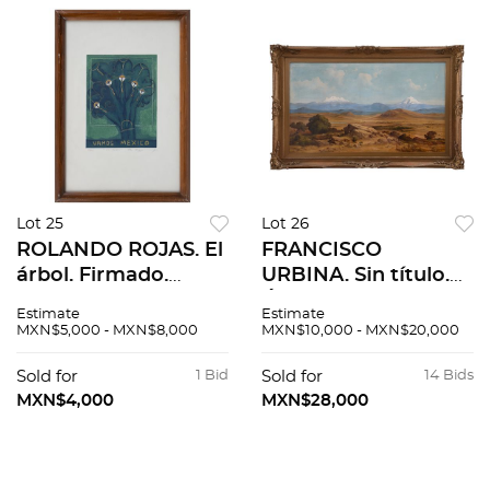
Lot 25
Lot 26
ROLANDO ROJAS. El
FRANCISCO
árbol. Firmado.
URBINA. Sin título.
Grabado al
Óleo sobre tela. 70 x
Estimate
Estimate
aguafuerte y
120 cm
MXN$5,000 - MXN$8,000
MXN$10,000 - MXN$20,000
aguatinta 39 / 110.
32.25 x 24 cm
Sold for
1 Bid
Sold for
14 Bids
imagen / 59.5 x 39.5
MXN$4,000
MXN$28,000
cm papel