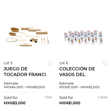
piezas
Lot 5
Lot 6
JUEGO DE
COLECCIÓN DE
TOCADOR FRANCIA,
VASOS DEL
S XX En marfil. con 5
MUNDIAL FRANCIA
Estimate
Estimate
cepillos, espejo,
98 Y ARGENTINA 78.
MXN$4,000 - MXN$5,000
MXN$1,000 - MXN$2,000
calzador, pinzas,
S XX. En vidrio
utensilios para uñas
transparente. 21
Sold for
1 Bid
Sold for
2 Bids
y binoculares . 12 pz
piezas
MXN$3,000
MXN$1,000