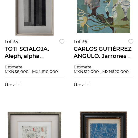
Lot 35
Lot 36
TOTI SCIALOJA.
CARLOS GUTIÉRREZ
Aleph, alpha.
ANGULO. Jarrones y
Firmado y fechado
plantas. Firmado al
Estimate
Estimate
75. Grabado al
reverso. Óleo sobre
MXN$6,000 - MXN$10,000
MXN$12,000 - MXN$20,000
aguafuerte y
madera. 92.5 x 100
aguatinta 20 / 50. 35
cm
Unsold
Unsold
x 22 cm medidas
totales