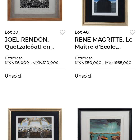
Lot 39
Lot 40
JOEL RENDÓN.
RENÉ MAGRITTE. Le
Quetzalcóatl en
Maître d'École.
Teotihuacán.
Firmada con sello.
Estimate
Estimate
Firmada y fechada
Litografía 125 / 275,
MXN$6,000 - MXN$10,000
MXN$50,000 - MXN$65,000
2003. Xilografía I. A.
edición póstuma. 60
18 x 24 cm imagen /
x 45 cm medidas
Unsold
Unsold
25 x 34 cm papel
totales