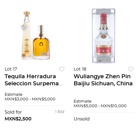
Lot 17
Lot 18
Tequila Herradura
Wuliangye Zhen Pin
Seleccion Surpema
Baijiu Sichuan, China
en estuche Extra
Estimate
añejo y Reserva de
MXN$3,000 - MXN$5,000
Estimate
los Gonzalez
MXN$5,000 - MXN$10,000
Reposado en
Sold for
1 Bid
estuche
MXN$2,500
Unsold