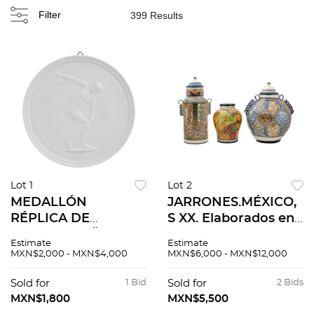
Filter
399 Results
Lot 1
Lot 2
MEDALLÓN
JARRONES.MÉXICO,
RÉPLICA DE
S XX. Elaborados en
MEDALLA MÜNICH
cerámica
Estimate
Estimate
1972 ALEMANIA, S.
policromada tipo
MXN$2,000 - MXN$4,000
MXN$6,000 - MXN$12,000
XX Porcelana biscuit
talavera Decorada
Con sello Kaiser
con motivos florales.
Sold for
1 Bid
Sold for
2 Bids
Bavaria A la manera
Piezas: 3
MXN$1,800
MXN$5,500