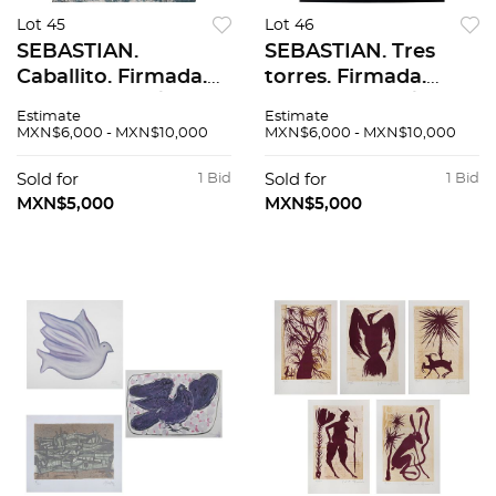
Lot 45
Lot 46
SEBASTIAN.
SEBASTIAN. Tres
Caballito. Firmada.
torres. Firmada.
Litografía 68 / 100.
Serigrafía 124 / 150.
Estimate
Estimate
80 x 60 cm medidas
68 x 48 cm medidas
MXN$6,000 - MXN$10,000
MXN$6,000 - MXN$10,000
totales
totales
Sold for
1 Bid
Sold for
1 Bid
MXN$5,000
MXN$5,000