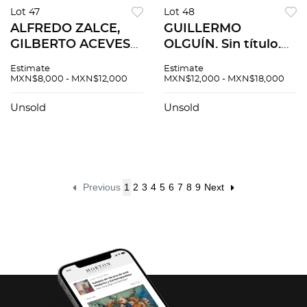
Lot 47
Lot 48
ALFREDO ZALCE,
GUILLERMO
GILBERTO ACEVES
OLGUÍN. Sin título.
NAVARRO y
Firmadas.
Estimate
Estimate
GABRIEL
Litografías 57 / 60.
MXN$8,000 - MXN$12,000
MXN$12,000 - MXN$18,000
MACOTELA.
38 x 25 cm medidas
Impresiones offset y
totales cu. Piezas: 5
Unsold
Unsold
serigrafía. Medidas
variables. Piezas: 3
Previous
1
2
3
4
5
6
7
8
9
Next