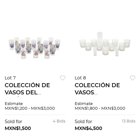
Lot 7
Lot 8
COLECCIÓN DE
COLECCIÓN DE
VASOS DEL
VASOS
HIPÓDROMO DE
CONMEMORATIVOS
Estimate
Estimate
LAS AMÉRICAS Y
DE LOS JUEGOS
MXN$1,200 - MXN$3,000
MXN$1,800 - MXN$3,000
KENTUCKY DERBY S,
OLÍMPICOS DE
XX. En vidrio 3
MÉXICO 68. , SIGLO
Sold for
4 Bids
Sold for
13 Bids
modelos diferentes.
XX. En vidrio
MXN$1,500
MXN$4,500
16 piezas
Diferentes tamaños.