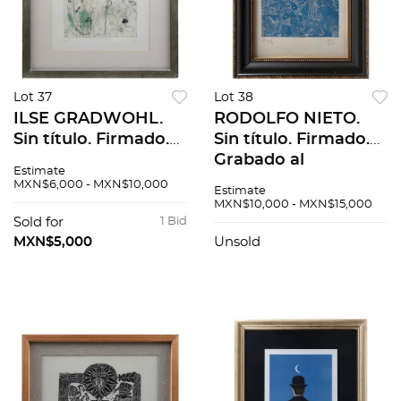
Lot 37
Lot 38
ILSE GRADWOHL.
RODOLFO NIETO.
Sin título. Firmado.
Sin título. Firmado.
Grabado al
Grabado al
Estimate
aguafuerte y
aguatinta P / T III / V.
MXN$6,000 - MXN$10,000
Estimate
aguatinta 31 / 67. 24
18 x 18 cm imagen /
MXN$10,000 - MXN$15,000
x 24 cm imagen / 32
26 x 21 cm papel
Sold for
1 Bid
x 32 cm papel
MXN$5,000
Unsold