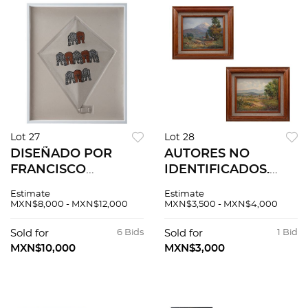
Lot 27
Lot 28
DISEÑADO POR
AUTORES NO
FRANCISCO
IDENTIFICADOS.
TOLEDO. Papalote.
Paisajes. Firmados.
Estimate
Estimate
Firmado. Esténcil y
Óleo sobre tela
MXN$8,000 - MXN$12,000
MXN$3,500 - MXN$4,000
troquel sobre papel
sobre cartón. 20 x 25
hecho a mano. 75 x
cm medidas cu. Pzs:
Sold for
6 Bids
Sold for
1 Bid
55 cm
2
MXN$10,000
MXN$3,000