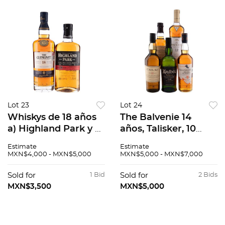
Lot 23
Lot 24
Whiskys de 18 años
The Balvenie 14
a) Highland Park y T
años, Talisker, 10
he Glenlivet emabos
años, Caol ila 12
Estimate
Estimate
en caja
años, Ardbeg 10
MXN$4,000 - MXN$5,000
MXN$5,000 - MXN$7,000
años, Macallan 12
años 5 pzs total
Sold for
1 Bid
Sold for
2 Bids
MXN$3,500
MXN$5,000