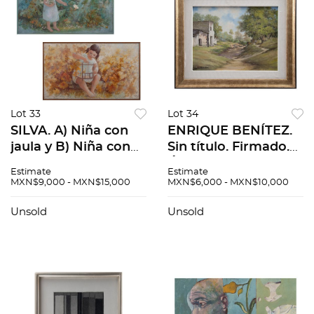
Lot 33
Lot 34
SILVA. A) Niña con
ENRIQUE BENÍTEZ.
jaula y B) Niña con
Sin título. Firmado.
mariposa. Firmados.
Óleo sobre tela. 38 x
Estimate
Estimate
Óleo sobre tela. 120 x
47 cm
MXN$9,000 - MXN$15,000
MXN$6,000 - MXN$10,000
170 cm medidas de
cada uno. Pzs: 2
Unsold
Unsold