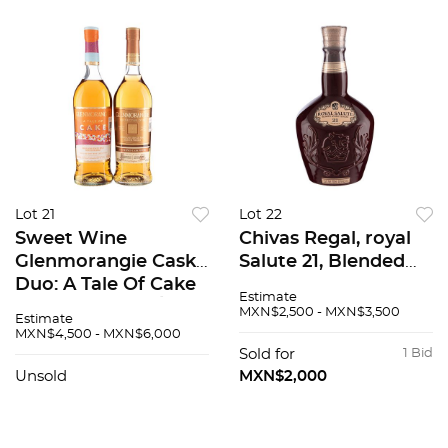
Lot 21
Lot 22
Sweet Wine
Chivas Regal, royal
Glenmorangie Cask
Salute 21, Blended
Duo: A Tale Of Cake
Scotch Whisky,
Estimate
y The Nectar DÓr. En
MXN$2,500 - MXN$3,500
Estimate
Barricas de Tokaji y
MXN$4,500 - MXN$6,000
Sauternes
Sold for
1 Bid
respectivamente
Unsold
MXN$2,000