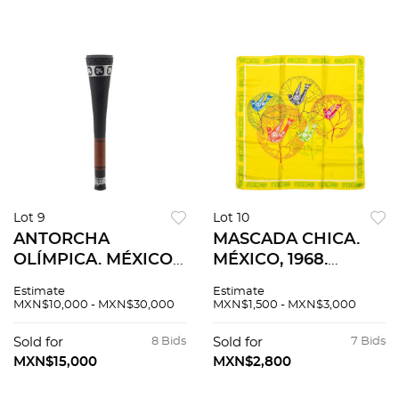
13 piezas
Lot 9
Lot 10
ANTORCHA
MASCADA CHICA.
OLÍMPICA. MÉXICO,
MÉXICO, 1968.
1968. Elaborada en
Elaborada en seda.
Estimate
Estimate
aluminio y mango
Diseño
MXN$10,000 - MXN$30,000
MXN$1,500 - MXN$3,000
de madera Con
conmemorativo
estuche de cartón
para los Juegos
Sold for
8 Bids
Sold for
7 Bids
original. 53 cm de
Olimpicos. Decorado
MXN$15,000
MXN$2,800
largo
con aves en árboles.