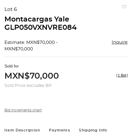
Lot 6
to
Montacargas Yale
favorit
GLP050VXNVRE084
Inquire
Estimate: MXN$70,000 -
MXN$70,000
Sold for
MXN$70,000
[
1 Bid
]
Sold Price excludes BP
Bid increments chart
Item Description
Payments
Shipping Info