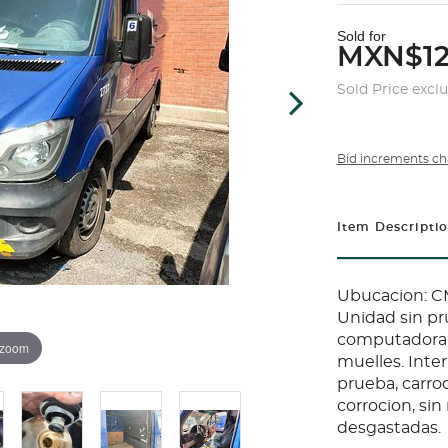
Sold for
MXN$12
Sold Price excl
Bid increments ch
Item Descripti
Ubucacion: C
Unidad sin pr
computadora,
 zoom
muelles. Inte
prueba, carroc
corrocion, sin 
desgastadas.