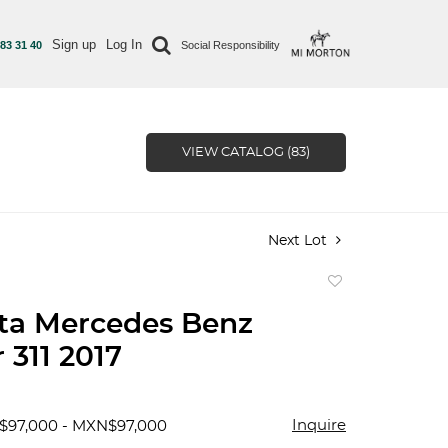
Sign up
Log In
 83 31 40
Social Responsibility
VIEW CATALOG (83)
Next Lot
Add
to
ta Mercedes Benz
favorite
 311 2017
Inquire
$97,000 - MXN$97,000