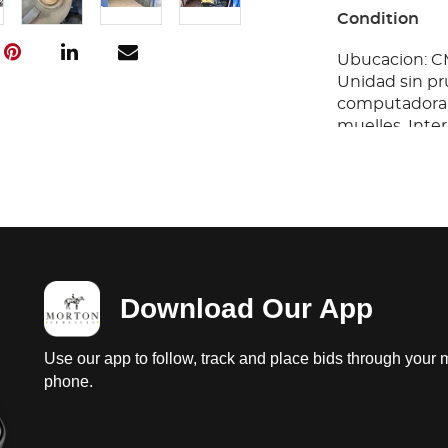
Condition
Ubucacion: C
Unidad sin pr
computadora,
muelles. Inte
prueba, carroc
corrocion, sin 
desgastadas.
Download Our App
Use our app to follow, track and place bids through your 
phone.