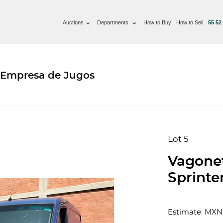
Auctions
Departments
How to Buy
How to Sell
55 52
 Empresa de Jugos
Lot 5
Vagone
Sprinter
Estimate: MXN