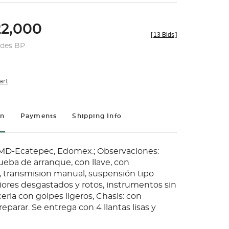
2,000
[
13 Bids
]
udes BP
art
on
Payments
Shipping Info
MD-Ecatepec, Edomex.; Observaciones:
ueba de arranque, con llave, con
 transmision manual, suspensión tipo
riores desgastados y rotos, instrumentos sin
eria con golpes ligeros, Chasis: con
reparar. Se entrega con 4 llantas lisas y