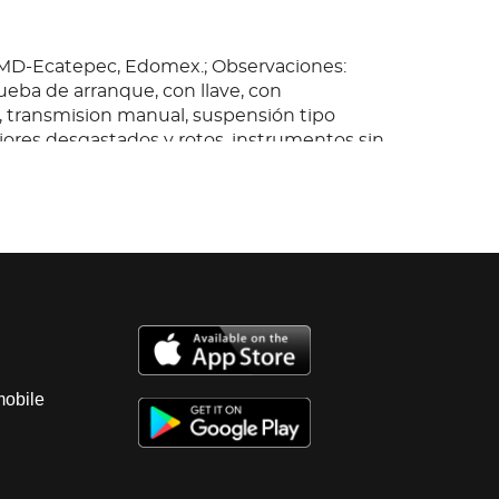
MD-Ecatepec, Edomex.; Observaciones:
ueba de arranque, con llave, con
 transmision manual, suspensión tipo
riores desgastados y rotos, instrumentos sin
eria con golpes ligeros, Chasis: con
reparar. Se entrega con 4 llantas lisas y
mobile