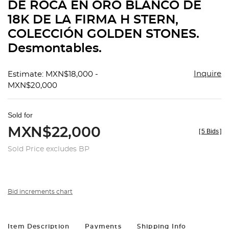
DE ROCA EN ORO BLANCO DE
18K DE LA FIRMA H STERN,
COLECCIÓN GOLDEN STONES.
Desmontables.
Inquire
Estimate: MXN$18,000 -
MXN$20,000
Sold for
MXN$22,000
[
5 Bids
]
Sold Price excludes BP
Bid increments chart
Item Description
Payments
Shipping Info