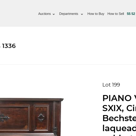
Auctions
Departments
How to Buy
How to Sell
55 52
 1336
Lot 199
PIANO 
SXIX, Ci
Bechste
laquead