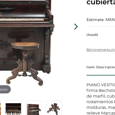
cubiert
Estimate: MXN
Unsold
Bid increments ch
Item Descripti
PIANO VERTIC
 zoom
firma Bechste
de marfil, cub
rodamientos 
molduras, mas
relieve Marcas