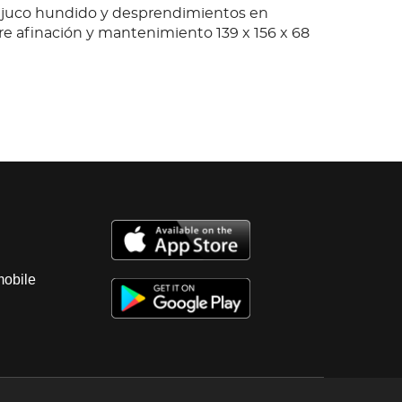
ejuco hundido y desprendimientos en
re afinación y mantenimiento 139 x 156 x 68
mobile