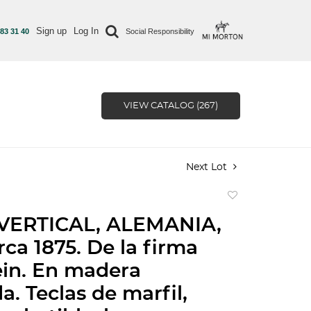
Sign up
Log In
 83 31 40
Social Responsibility
VIEW CATALOG (267)
Next Lot
Add
to
VERTICAL, ALEMANIA,
favorite
rca 1875. De la firma
in. En madera
a. Teclas de marfil,