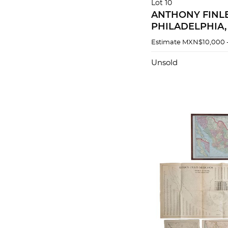
Lot 10
ANTHONY FINLE
PHILADELPHIA, 
grabado coloread
Estimate
MXN$10,000 
cm. Grabado po
Delleker.
Unsold