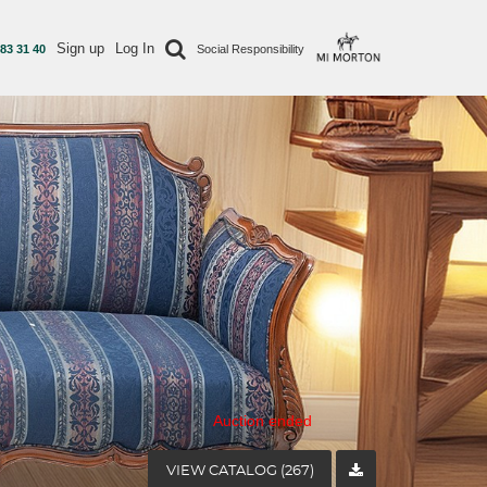
Sign up
Log In
 83 31 40
Social Responsibility
Auction ended
VIEW CATALOG (267)