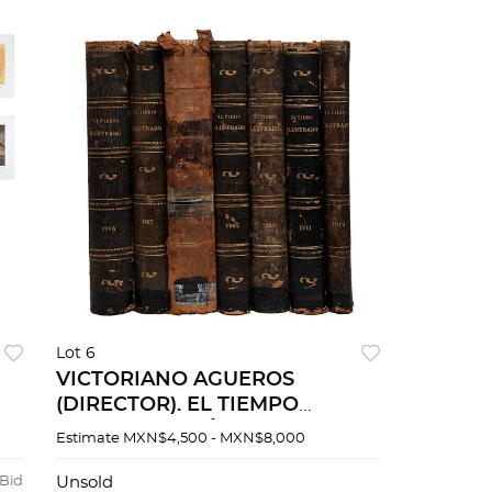
Lot 6
VICTORIANO AGUEROS
(DIRECTOR). EL TIEMPO
ILUSTRADO. MÉXICO. Años:
Estimate
MXN$4,500 - MXN$8,000
1906 - 1912. Encuadernados en
OS
pasta dura, lomo en piel. Piezas
 Bid
Unsold