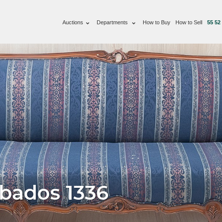
Auctions
Departments
How to Buy
How to Sell
55 52
ábados 1336