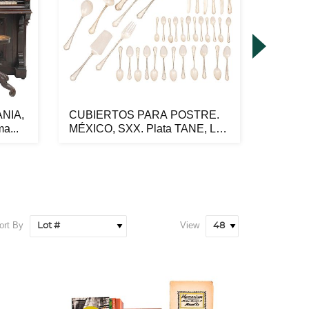
NIA,
CUBIERTOS PARA POSTRE.
PAR D
a...
MÉXICO, SXX. Plata TANE, Ley
MÉXICO
0.9...
Sterling,
ort By
View