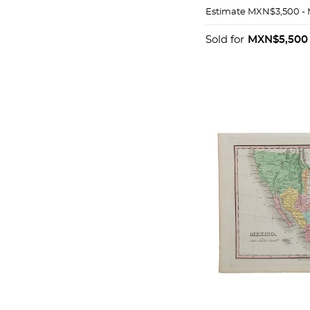
MARCELINO ME
Estimate
MXN$3,500 -
PELAYO. ANTOL
POETAS LÍRICO
Sold for
MXN$5,500
CASTELLANOS. P