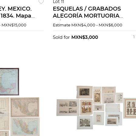
Lot 11
Y. MEXICO.
ESQUELAS / GRABADOS
1834. Mapa
ALEGORÍA MORTUORIA
o, 24.7 x 31
MÉXICO, SIGLO XIX. Manuel de
- MXN$15,000
Estimate
MXN$4,000 - MXN$6,000
r Young &
la Peña y Peña / Juan
Rodriguez Puebla / Francisco
Sold for
MXN$3,000
1
Díaz. Pzs 6