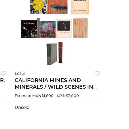
Lot 3
R.
CALIFORNIA MINES AND
MINERALS / WILD SCENES IN
SOUTH AMERICA / LIBROS
Estimate
MXN$1,800 - MXN$3,000
SOBRE ARTE E HISTORIA DE
MÉXICO. Pzs 16
Unsold