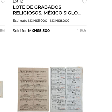
Lot 12
LOTE DE GRABADOS
RELIGIOSOS, MÉXICO SIGLO
XVII Y XVIII. Grabados, 15 h. + 1
Estimate
MXN$5,000 - MXN$8,000
en seda. Piezas: 17
 Bid
Sold for
MXN$5,500
4 Bids