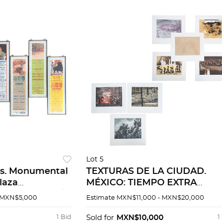
Lot 5
os. Monumental
TEXTURAS DE LA CIUDAD.
laza
MÉXICO: TIEMPO EXTRA
ascalientes /
EDITORES, 2008 GILBERTO
 MXN$5,000
Estimate
MXN$11,000 - MXN$20,000
xico, 1952,
ACEVES NAVARRO ALBERTO
 1989 Pzs7
CASTRO LEÑERO. 8 GRABAD
1 Bid
Sold for
MXN$10,000
1