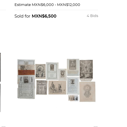
395 x 36 cm. Detalles de
Estimate
MXN$6,000 - MXN$12,000
conservación.
Sold for
MXN$6,500
4 Bids