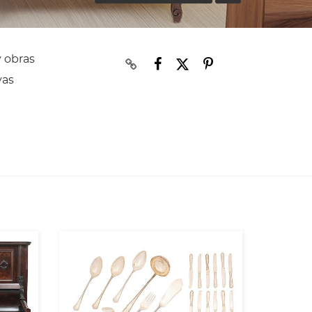
y obras
yas