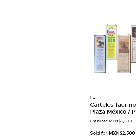
Lot 4
Carteles Taurin
Plaza México / P
Monumental, Agu
Estimate
MXN$3,000 -
Plaza México. Mé
1985, 1986, 1987,
Sold for
MXN$2,500