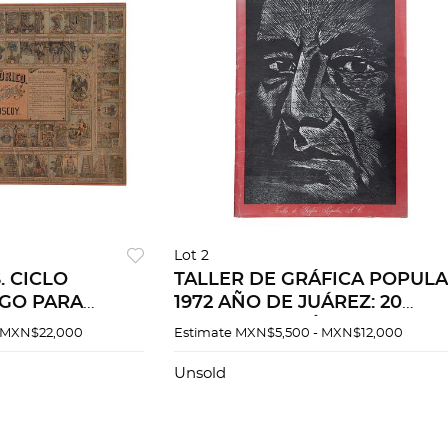
Lot 2
. CICLO
TALLER DE GRÁFICA POPULA
EGO PARA
1972 AÑO DE JUÁREZ: 20
IP. Y LIT. DE E.
GRABADOS. MÉXICO, 1972.
 MXN$22,000
Estimate
MXN$5,500 - MXN$12,000
Litografía a
.
Unsold