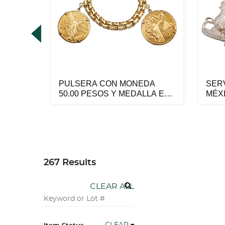
 /
PULSERA CON MONEDA
SERV
1651.
50.00 PESOS Y MEDALLA EN
MÉXI
ORO AMARILL...
Sterli
267 Results
CLEAR ALL