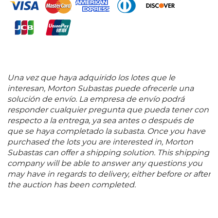
de Menonville (753 - 876 p.). Crónica del colorido y
emocionante viaje de Menonville, que se embarca
en un viaje de descubrimiento y recolección de
plantas e insectos mexicanos, para beneficio de la
corona francesa. A pesar de haber tenido una orden
de expulsión del Virrey mismo, logra burlar a las
autoridades coloniales por medio de elaboradas
tretas y engaños.
Una vez que haya adquirido los lotes que le
interesan, Morton Subastas puede ofrecerle una
solución de envío. La empresa de envío podrá
responder cualquier pregunta que pueda tener con
respecto a la entrega, ya sea antes o después de
que se haya completado la subasta. Once you have
purchased the lots you are interested in, Morton
Subastas can offer a shipping solution. This shipping
company will be able to answer any questions you
may have in regards to delivery, either before or after
the auction has been completed.