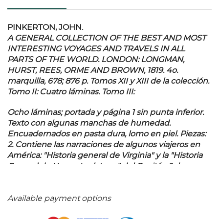
PINKERTON, JOHN.
A GENERAL COLLECTION OF THE BEST AND MOST
INTERESTING VOYAGES AND TRAVELS IN ALL
PARTS OF THE WORLD. LONDON: LONGMAN,
HURST, REES, ORME AND BROWN, 1819.
4o.
marquilla, 678; 876 p. Tomos XII y XIII de la colección.
Tomo II: Cuatro láminas. Tomo III:
Ocho láminas; portada y página 1 sin punta inferior.
Texto con algunas manchas de humedad.
Encuadernados en pasta dura, lomo en piel. Piezas:
2. Contiene las narraciones de algunos viajeros en
América: "Historia general de Virginia" y la "Historia
General de Nueva Inglaterra" del Capitán John
Smith; "Viajes en Canadá" de Lahontan; "Viajes a
través de los poblados de la parte central de
América del Norte" del Reverendo Andrew Burnaby;
Available payment options
entre otros. Destaca "Viajes en Oaxaca" de Nicholas