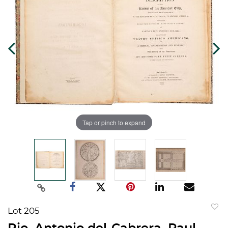
Tap or pinch to expand
Lot 205
to