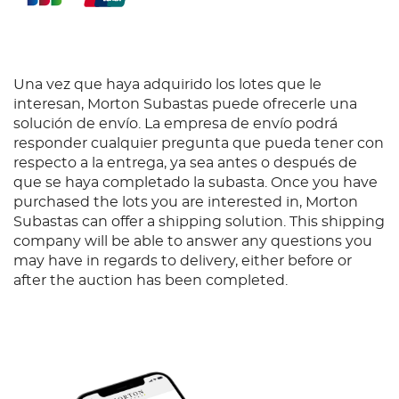
Palenque. A pesar de que en 1745 el Licenciado
Antonio de Solís y sus sobrinos encontraron algunas
ruinas que las personas llamaban "Casas de Piedra",
en los años posteriores desapareció el interés por el
lugar. Roberto Romero Sandoval, en varios artículos,
Una vez que haya adquirido los lotes que le
narra el camino que siguió la curiosidad con
interesan, Morton Subastas puede ofrecerle una
respecto a las ruinas de Palenque a través de los
solución de envío. La empresa de envío podrá
herederos de Solís, hasta que en 1785 fue
responder cualquier pregunta que pueda tener con
comisionado a la exploración el arquitecto italiano
respecto a la entrega, ya sea antes o después de
Antonio Bernasconi, encargado de las obras de la
que se haya completado la subasta. Once you have
ciudad de Guatemala; lamentablemente murió,
purchased the lots you are interested in, Morton
dejado un informe general y un plano de las ruinas.
Subastas can offer a shipping solution. This shipping
Enriquecido con información detallada del lugar,
company will be able to answer any questions you
este informe fue presentado al Rey de España,
may have in regards to delivery, either before or
Carlos III, quien durante su estancia en Nápoles
after the auction has been completed.
había financiado las primeras exploraciones en
Pompeya, lo que podemos suponer, facilitó el apoyo
para las exploraciones en Palenque. Con la finalidad
de seguir las exploraciones arqueológicas, se
nombró al capitán Antonio del Río para que en
mayo de 1786 continuara con la expedición, con el