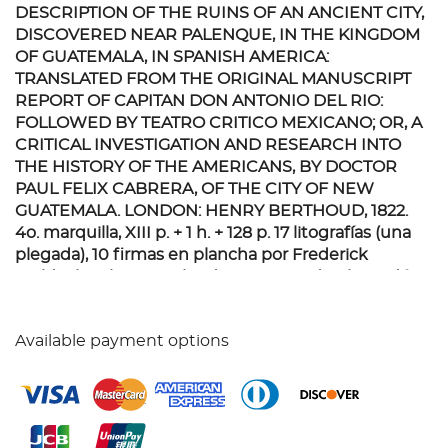
DESCRIPTION OF THE RUINS OF AN ANCIENT CITY,
DISCOVERED NEAR PALENQUE, IN THE KINGDOM
OF GUATEMALA, IN SPANISH AMERICA:
TRANSLATED FROM THE ORIGINAL MANUSCRIPT
REPORT OF CAPITAN DON ANTONIO DEL RIO:
FOLLOWED BY TEATRO CRITICO MEXICANO; OR, A
CRITICAL INVESTIGATION AND RESEARCH INTO
THE HISTORY OF THE AMERICANS, BY DOCTOR
PAUL FELIX CABRERA, OF THE CITY OF NEW
GUATEMALA. LONDON: HENRY BERTHOUD, 1822.
4o. marquilla, XIII p. + 1 h. + 128 p. 17 litografías (una
plegada), 10 firmas en plancha por Frederick
Waldeck. Dibujos realizados por Ricardo Almendáriz,
litografiados por Jean - Fréderic Waldeck. Primera
edición inglesa. Notas de antiguo propietario.
Available payment options
Algunas páginas y láminas con ligeras manchas de
óxido y humedad. Encuadernado en pasta dura,
lomo en piel. Palau: 268187. Sabin: 71446. Esta obra
es conocida por ser el primer texto que recoge las
impresiones de las primeras expediciones a