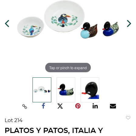
Tap or pinch to expand
Lot 214
to
PLATOS Y PATOS, ITALIA Y
favorit