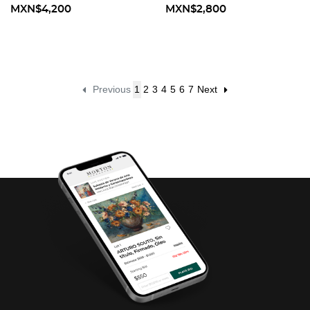
MXN$4,200
MXN$2,800
Previous
1
2
3
4
5
6
7
Next