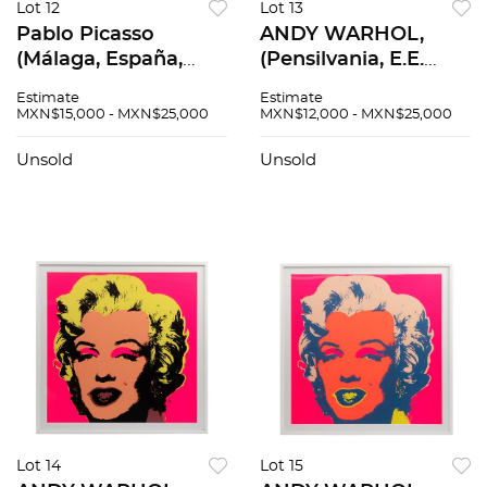
Lot 12
Lot 13
Pablo Picasso
ANDY WARHOL,
(Málaga, España,
(Pensilvania, E.E.
1881 - Moulins,
U.U., 1928 - Nueva
Estimate
Estimate
Francia, 1973), La
York, E.E. U.U., 1987)
MXN$15,000 - MXN$25,000
MXN$12,000 - MXN$25,000
Ronde de la
II.66: Flowers,
Jeunesse (The Youth
Serigrafía sin
Unsold
Unsold
Circle), Litografía,
número de tiraje., 90
impresión pos...
x 90 cm
Lot 14
Lot 15