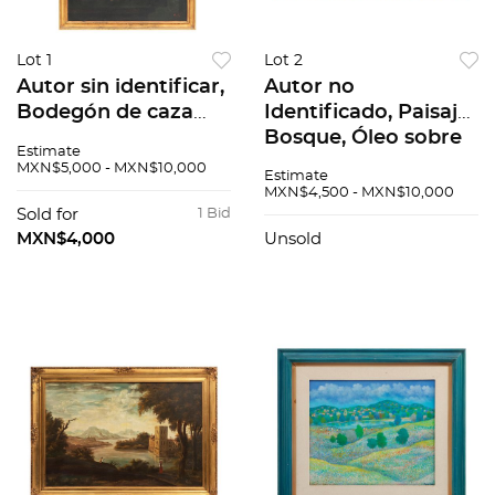
Lot 1
Lot 2
Autor sin identificar,
Autor no
Bodegón de caza
Identificado, Paisaje,
con patos y frutos.,
Bosque, Óleo sobre
Estimate
Óleo sobre tela.
tela. Firmado., 119 x
MXN$5,000 - MXN$10,000
Estimate
Firma ilegible
58 cm
MXN$4,500 - MXN$10,000
"Miamont ?", 81.5 x
Sold for
1 Bid
60 cm
MXN$4,000
Unsold