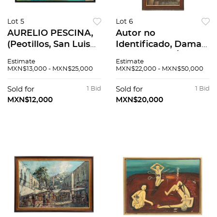
Lot 5
Lot 6
AURELIO PESCINA,
Autor no
(Peotillos, San Luis
Identificado, Dama
Potosí, 1937 - Ciudad
con Paloma, Óleo
Estimate
Estimate
de México, 1990) Sin
sobre tela, montada
MXN$13,000 - MXN$25,000
MXN$22,000 - MXN$50,000
título, óleo sobre
sobre masonite.,
tela. Firmado., 79 x
121.5 x 54 cm.
Sold for
1 Bid
Sold for
1 Bid
99 cm
MXN$12,000
MXN$20,000