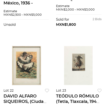
México, 1936 -
2002), Ñiña con
Estimate
Ciudad de México,
flores, Serigrafía.
MXN$2,000 - MXN$3,000
Estimate
1983) Sin título,
Firmada. 55/300, 50
MXN$2,500 - MXN$5,000
Litografía, firmado y
x 73 cm
Sold for
2 Bids
fechado 80?, 51 x 40
Unsold
MXN$1,800
cm
Lot 22
Lot 23
DAVID ALFARO
TEÓDULO RÓMULO
SIQUEIROS, (Ciudad
(Tetla, Tlaxcala, 1943