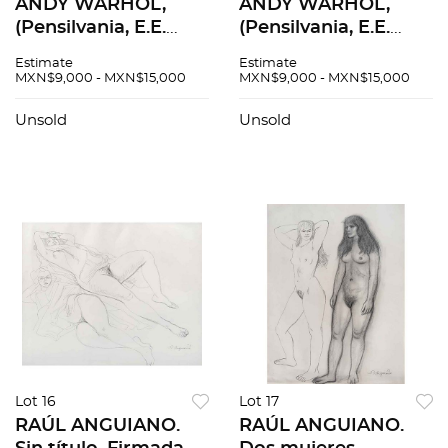
ANDY WARHOL,
ANDY WARHOL,
(Pensilvania, E.E.
(Pensilvania, E.E.
U.U., 1928 - Nueva
U.U., 1928 - Nueva
Estimate
Estimate
York, E.E. U.U., 1987)
York, E.E. U.U., 1987)
MXN$9,000 - MXN$15,000
MXN$9,000 - MXN$15,000
Marilyn 11.30,
Marilyn 11.22,
Serigrafía sin
Serigrafía sin
Unsold
Unsold
número de tiraje
número de tiraje
Lot 16
Lot 17
RAÚL ANGUIANO.
RAÚL ANGUIANO.