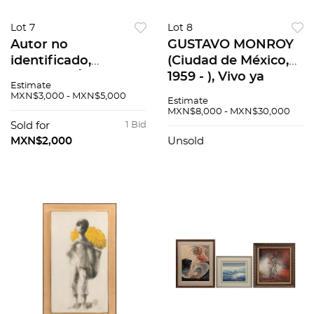
Lot 7
Lot 8
Autor no
GUSTAVO MONROY
identificado,
(Ciudad de México,
Mercado, Óleo sobre
1959 - ), Vivo ya
Estimate
tela, firmado., 79 x
porque no muero,
MXN$3,000 - MXN$5,000
Estimate
119 cm
1993, Óleo sobre
MXN$8,000 - MXN$30,000
tela., 50 x 70 cm
Sold for
1 Bid
MXN$2,000
Unsold