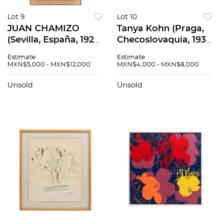
Lot 9
Lot 10
JUAN CHAMIZO
Tanya Kohn (Praga,
(Sevilla, España, 1921
Checoslovaquia, 1935
- España, 2017), Sin
- México, 2019), Lote
Estimate
Estimate
título, Óleo sobre
de dos Serigrafías y
MXN$5,000 - MXN$12,000
MXN$4,000 - MXN$8,000
tela. Firmada,
una Mixta , Piezas: 3.
Fechada 66.
Unsold
Unsold
Enmarcada., 90 x 50
cm