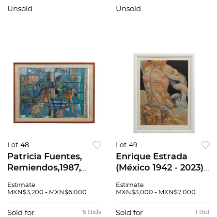
firmado, 60 x 20 cm
90 cm
Unsold
Unsold
Lot 48
Lot 49
Patricia Fuentes,
Enrique Estrada
Remiendos,1987,
(México 1942 - 2023),
Mixta, Collage sobre
Laoconte, Serigrafía,
Estimate
Estimate
papel., 78 x 98 cm
firmado y fechado
MXN$3,200 - MXN$6,000
MXN$3,000 - MXN$7,000
89. 39/50, 75 x 55 cm
Sold for
6 Bids
Sold for
1 Bid