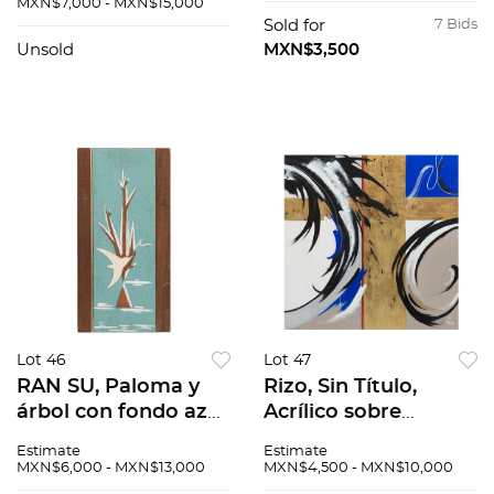
Juntas, Grabado,
MXN$7,000 - MXN$15,000
firmado y fechado
Sold for
7 Bids
76. 28/100, 36 x 28.5
Unsold
MXN$3,500
cm
Lot 46
Lot 47
RAN SU, Paloma y
Rizo, Sin Título,
árbol con fondo azul,
Acrílico sobre
Acrílico sobre tabla,
madera con
Estimate
Estimate
Trabajo de
aplicaciones de hoja
MXN$6,000 - MXN$13,000
MXN$4,500 - MXN$10,000
marquetería.
de oro. Firmado, 90 x