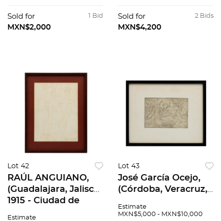
1983) sin título, Lito
Mujeres, Litografías
offset., 55 x 88 cm
offset., 47 x 63 cm
Sold for
1 Bid
Sold for
2 Bids
imagen
c/u
MXN$2,000
MXN$4,200
Lot 42
Lot 43
RAÚL ANGUIANO,
José García Ocejo,
(Guadalajara, Jalisco,
(Córdoba, Veracruz,
1915 - Ciudad de
1928 - Ciudad de
Estimate
México, 2006) Sin
México, 2019) Sin
MXN$5,000 - MXN$10,000
Estimate