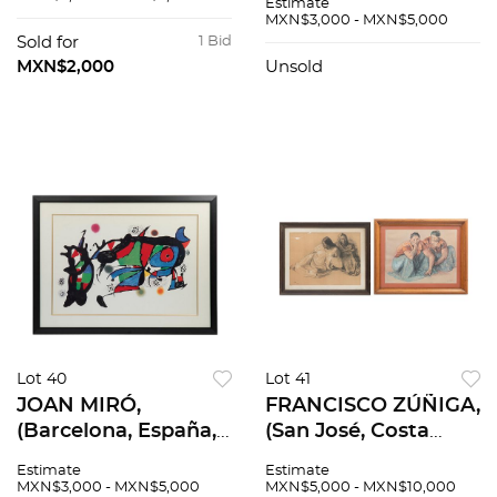
Estimate
Rimbaud, Serigrafía,
firmado y fechado
MXN$3,000 - MXN$5,000
Firmada en plancha
81. 1/20, 30 x 29.5 cm
Sold for
1 Bid
y lápiz. 75/100, 27 x
MXN$2,000
Unsold
40 cm
Lot 40
Lot 41
JOAN MIRÓ,
FRANCISCO ZÚÑIGA,
(Barcelona, España,
(San José, Costa
1893 - Palma de
Rica, 1912 - Ciudad de
Estimate
Estimate
Mallorca, España,
México, 1998)
MXN$3,000 - MXN$5,000
MXN$5,000 - MXN$10,000