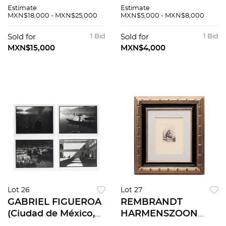
Oaxaca, 1957 - ), De
picapiedras Nitrato
Estimate
Estimate
la Serie Popol Vuh,
de celulosa
MXN$18,000 - MXN$25,000
MXN$5,000 - MXN$8,000
Grabado al
Enmarcado. 25 x 30
aguafuerte y punta
cm
Sold for
1 Bid
Sold for
1 Bid
seca, sobre papel
MXN$15,000
MXN$4,000
algodó...
Lot 26
Lot 27
GABRIEL FIGUEROA
REMBRANDT
(Ciudad de México,
HARMENSZOON
1907 - Ciudad de
VAN RIJN LA MUJER