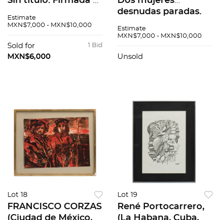
Sin título. Firmada y
Dos mujeres
fechada 73. Tinta
desnudas paradas.
Estimate
sobre papel. 48.5 x
Firmada y fechada
MXN$7,000 - MXN$10,000
Estimate
61.5 cm. Con
73. Tinta y
MXN$7,000 - MXN$10,000
certificado
carboncillo sobre
Sold for
1 Bid
papel. 63 x 49 cm.
MXN$6,000
Unsold
Con certificado
Lot 18
Lot 19
FRANCISCO CORZAS
René Portocarrero,
(Ciudad de México,
(La Habana, Cuba,