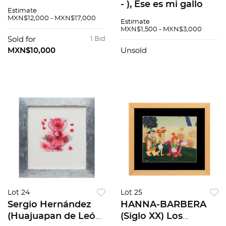
de México, 1896 -
- ), Ese es mi gallo
Estimate
Cuernavaca,
(1996), Aguafuerte y
MXN$12,000 - MXN$17,000
Estimate
Morelos, 1974) Sin
aguatinta III / XV.
MXN$1,500 - MXN$3,000
título, de la suite
Firmado, 54 x 39 cm
Sold for
1 Bid
Prison Fantasies
MXN$10,000
Unsold
Portfolio, Lit...
Lot 24
Lot 25
Sergio Hernández
HANNA-BARBERA
(Huajuapan de León,
(Siglo XX) Los