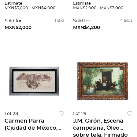
Estimate
Estimate
México, 1997)
DE LOS
MXN$3,000 - MXN$4,000
MXN$2,000 - MXN$3,000
Homenaje a Gabriel
PANQUEQUES
Figueroa Sin firmar
EUROPA, 1904
Sold for
1 Bid
Sold for
4 Bids
Fotoserigrafías Pzs 4
Grabado
MXN$2,000
MXN$4,200
Reproducción
Lot 28
Lot 29
Carmen Parra
J.M. Girón, Escena
(Ciudad de México,
campesina, Óleo
1944 - ), Águila,
sobre tela. Firmado