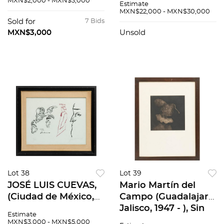
MXN$2,000 - MXN$3,000
Estimate
Morelos, 2019) Sin
gare de Perpignan
MXN$22,000 - MXN$30,000
título Litografía
(La estación de
Sold for
7 Bids
offset. Tomada de la
Perpignan) Firmada
MXN$3,000
Unsold
Carpeta G...
Lito...
Lot 38
Lot 39
JOSÉ LUIS CUEVAS,
Mario Martín del
(Ciudad de México,
Campo (Guadalajara,
1934 - Ciudad de
Jalisco, 1947 - ), Sin
Estimate
México, 2017)
título, Grabado,
MXN$3,000 - MXN$5,000