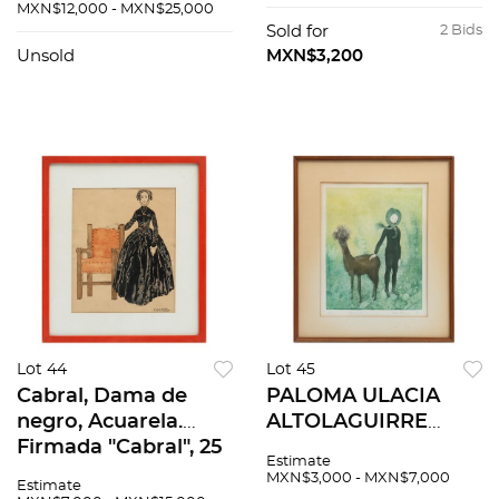
título, Tinta sobre
título, Grabado,
MXN$12,000 - MXN$25,000
papel, firmada y
firmado y fechado
Sold for
2 Bids
fechada 1965, 49.5 x
77. P.A., 15 x 22 cm
Unsold
MXN$3,200
3...
Lot 44
Lot 45
Cabral, Dama de
PALOMA ULACIA
negro, Acuarela.
ALTOLAGUIRRE
Firmada "Cabral", 25
(Ciudad de México,
Estimate
x 20.5 cm
1957 - ), Soledades
MXN$3,000 - MXN$7,000
Estimate