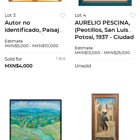
Lot 3
Lot 4
Autor no
AURELIO PESCINA,
identificado, Paisaje
(Peotillos, San Luis
con castillo, Óleo
Potosí, 1937 - Ciudad
Estimate
sobre tela. Firmado
de México, 1990) Sin
MXN$5,000 - MXN$10,000
Estimate
"Griek"., 90 x 60 cm
título, Óleo sobre
MXN$13,000 - MXN$25,000
tela. Firmado, 49 x
Sold for
1 Bid
59 cm
MXN$4,000
Unsold