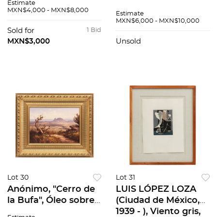
Estimate
Reproducción,
J.M. Girón., 60 x 86.5
MXN$4,000 - MXN$8,000
Estimate
firmada a lápiz, 2010,
cm
MXN$6,000 - MXN$10,000
268/300., 33 x 63 cm
Sold for
1 Bid
MXN$3,000
Unsold
Lot 30
Lot 31
Anónimo, "Cerro de
LUIS LÓPEZ LOZA
la Bufa", Óleo sobre
(Ciudad de México,
tela. Sin firma., 40 x
1939 - ), Viento gris,