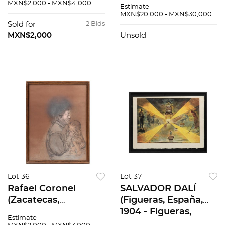
México, 2017) En
México, 2006),
MXN$2,000 - MXN$4,000
Estimate
torno al perfil.
Alfarera, Pastel
MXN$20,000 - MXN$30,000
Firmada a lápiz. Lito
sobre papel.
Sold for
2 Bids
offset. 54 x 36...
Firmado y fechado
MXN$2,000
Unsold
80., 50 x 65 cm
Lot 36
Lot 37
Rafael Coronel
SALVADOR DALÍ
(Zacatecas,
(Figueras, España,
Zacatecas, 1931 -
1904 - Figueras,
Estimate
Cuernavaca,
España, 1989) La