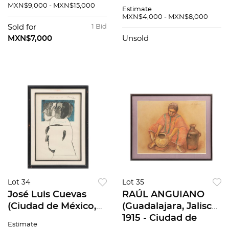
grabados, grabados,
42 cm
MXN$9,000 - MXN$15,000
Estimate
firmados y fechados
MXN$4,000 - MXN$8,000
1984 y 1985. 38/100
Sold for
1 Bid
20/200, 50 x 45 cm,
MXN$7,000
Unsold
50...
Lot 34
Lot 35
José Luis Cuevas
RAÚL ANGUIANO
(Ciudad de México,
(Guadalajara, Jalisco,
1934 - Ciudad de
1915 - Ciudad de
Estimate