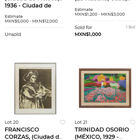
1936 - Ciudad de
1912 - La Habana,
Estimate
México, 1983), Sin
Cuba, 1985) Sin
MXN$1,200 - MXN$3,000
Estimate
título, Litografía,
título, Serigrafía,
MXN$5,000 - MXN$12,000
firmada y fechada
Firmado y fechado
Sold for
1 Bid
75. 54/100, 43 x 57.5
75, en plancha.
Unsold
MXN$1,000
cm
26/40,...
Lot 20
Lot 21
FRANCISCO
TRINIDAD OSORIO
CORZAS, (Ciudad de
(MÉXICO, 1929 -