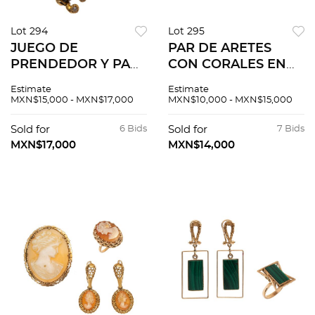
Lot 294
Lot 295
JUEGO DE
PAR DE ARETES
PRENDEDOR Y PAR
CON CORALES EN
DE ARETES CON
ORO AMARILLO DE
Estimate
Estimate
DIAMANTES Y OJOS
14K Poste y raqueta.
MXN$15,000 - MXN$17,000
MXN$10,000 - MXN$15,000
DE TIGRE EN ORO
Tamaño: 2.3 cm x 1.8
AMARILLO DE 18K
cm aprox. Peso: 18.8
Sold for
6 Bids
Sold for
7 Bids
Prendedor con
g. Corales d...
MXN$17,000
MXN$14,000
alfiler y seguro.
Tama...