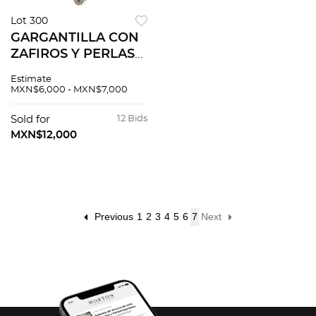
Lot 300
GARGANTILLA CON
ZAFIROS Y PERLAS
CULTIVADAS EN
Estimate
ORO BLANCO DE
MXN$6,000 - MXN$7,000
18K Broche de
anzuelo. Largo: 46.0
Sold for
12 Bids
cm aprox. Peso: 78.7
MXN$12,000
g.
Previous
1
2
3
4
5
6
7
Next