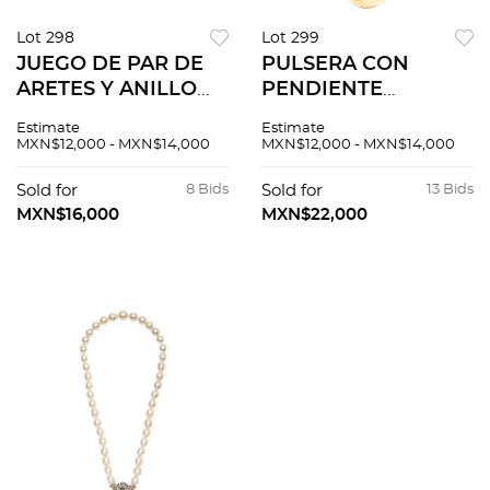
Lot 298
Lot 299
JUEGO DE PAR DE
PULSERA CON
ARETES Y ANILLO
PENDIENTE
CON LAPISLAZULIS
PERSONALIZADA EN
Estimate
Estimate
EN ORO AMARILLO
ORO AMARILLO DE
MXN$12,000 - MXN$14,000
MXN$12,000 - MXN$14,000
DE 14K Aretes de
10K Broche de caja y
poste y raqueta.
seguro ocho. Largo:
Sold for
8 Bids
Sold for
13 Bids
Tamaño: 6.0 cm x 1.6
16.0 cm aprox
MXN$16,000
MXN$22,000
cm a...
(cadena de seg...