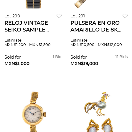
Lot 290
Lot 291
RELOJ VINTAGE
PULSERA EN ORO
SEIKO SAMPLE
AMARILLO DE 8K
LAIDY EN METAL
Broche de caja y
Estimate
Estimate
DORADO Y LACA
seguro ocho. Largo:
MXN$1,200 - MXN$1,500
MXN$10,500 - MXN$12,000
GRIS REF. 2C20 -
19.0 cm aprox. Peso:
6190 Movimiento:
29.1 g.
Sold for
1 Bid
Sold for
11 Bids
cuarzo (requiere
MXN$1,000
MXN$19,000
bateria). Serie...