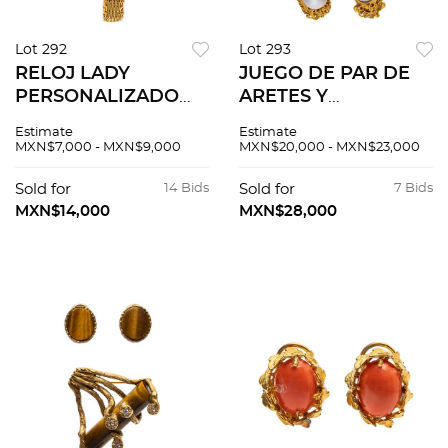
Lot 292
Lot 293
RELOJ LADY
JUEGO DE PAR DE
PERSONALIZADO
ARETES Y
EN ORO AMARILLO
PRENDEDOR CON
Estimate
Estimate
DE 18K REF. 1289
DIAMANTES, RUBI Y
MXN$7,000 - MXN$9,000
MXN$20,000 - MXN$23,000
Movimiento: manual
PERLAS
(no funciona). Caja:
CULTIVADAS EN
Sold for
14 Bids
Sold for
7 Bids
circular de 21 mm en
ORO AMARILLO DE
MXN$14,000
MXN$28,000
oro...
18K Aretes de poste
y contra....