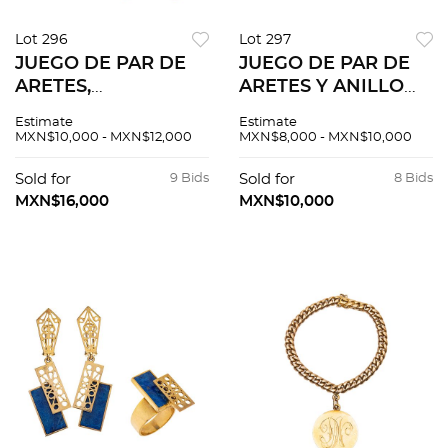
Lot 296
Lot 297
JUEGO DE PAR DE
JUEGO DE PAR DE
ARETES,
ARETES Y ANILLO
PRENDEDOR Y
CON MALAQUITAS
Estimate
Estimate
ANILLO CON
EN ORO AMARILLO
MXN$10,000 - MXN$12,000
MXN$8,000 - MXN$10,000
CAMAFEOS EN ORO
DE 14K Aretes de
AMARILLO DE 14K
poste y raqueta.
Sold for
9 Bids
Sold for
8 Bids
Aretes de gancho y
Tamaño: 4.6 cm x 1.6
MXN$16,000
MXN$10,000
pestillo. Tamaño: 3.5
cm apr...
cm x...