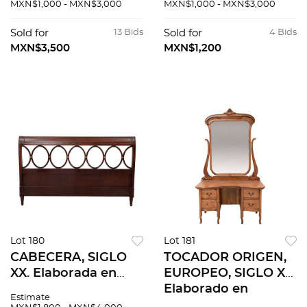
dorado. Cuenta con
ALLSTEEL.
MXN$1,000 - MXN$3,000
MXN$1,000 - MXN$3,000
pantalla, fuste a
Estructura
manera de linterna y
elaborada en metal
Sold for
13 Bids
Sold for
4 Bids
soportes en garra.
y material sintético.
MXN$3,500
MXN$1,200
Lot 180
Lot 181
CABECERA, SIGLO
TOCADOR ORIGEN,
XX. Elaborada en
EUROPEO, SIGLO XX.
madera enchapada.
Elaborado en
Estimate
Cuenta con respaldo
madera. Cuenta con