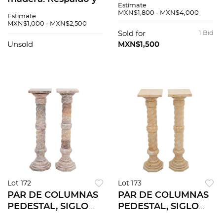
Estimate
asiento acojinado
color caoba y MDF.
MXN$1,800 - MXN$4,000
Estimate
con tapicería de tela
Conn cubierta
MXN$1,000 - MXN$2,500
blanca y decoración
rectangular, dos
Sold for
1 Bid
floral.
cajones y tiradores
Unsold
MXN$1,500
metálicos.
Lot 172
Lot 173
PAR DE COLUMNAS
PAR DE COLUMNAS
PEDESTAL, SIGLO
PEDESTAL, SIGLO
XX. Elaborados en
XX. Elaborados en