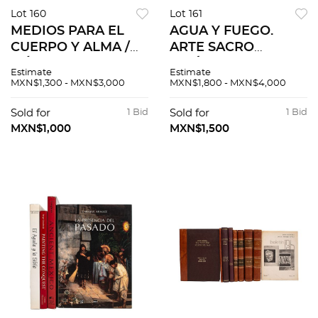
Lot 160
Lot 161
MEDIOS PARA EL
AGUA Y FUEGO.
CUERPO Y ALMA /
ARTE SACRO
MÉXICO SU TIEMPO
INDÍGENA - HILOS
Estimate
Estimate
DE NACER / EL
DEL CIELO. LAS
MXN$1,300 - MXN$3,000
MXN$1,800 - MXN$4,000
MARCO DEL
VESTIDURAS
ENCUENTRO /
LITÚRGICAS -
Sold for
1 Bid
Sold for
1 Bid
PAINTING THE
RETABLOS
MXN$1,000
MXN$1,500
CONQUEST. Pzs 4
POPULARES
MEXICANOS. PIEZAS:
3.