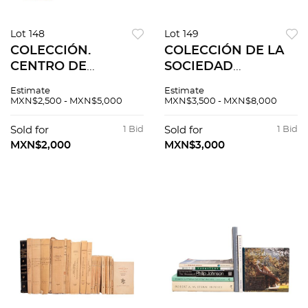
Lot 148
Lot 149
COLECCIÓN.
COLECCIÓN DE LA
CENTRO DE
SOCIEDAD
ESTUDIOS DE
MEXICANA DE
Estimate
Estimate
HISTORIA DE
BIBLIÓFILOS.
MXN$2,500 - MXN$5,000
MXN$3,500 - MXN$8,000
MÉXICO CONDUMEX
MÉXICO: 1990 – 2009.
CHIMALISTAC.
EJEMPLARES
Sold for
1 Bid
Sold for
1 Bid
MÉXICO: 1980-1986.
NUMERADOS Y
MXN$2,000
MXN$3,000
EJEMPLARES FUERA
FUERA DE
DE COMERCIO. 8pzs
COMERCIO. PIEZAS:
7.