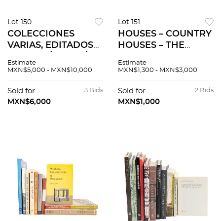
Lot 150
Lot 151
COLECCIONES
HOUSES – COUNTRY
VARIAS, EDITADOS
HOUSES – THE
POR JOSÉ PORRÚA
CABIN BOOK –
Estimate
Estimate
TURANZAS. MADRID:
DREAM POOLS. Pzs
MXN$5,000 - MXN$10,000
MXN$1,300 - MXN$3,000
1954 – 1982. PIEZAS:
8
21.
Sold for
3 Bids
Sold for
2 Bids
MXN$6,000
MXN$1,000