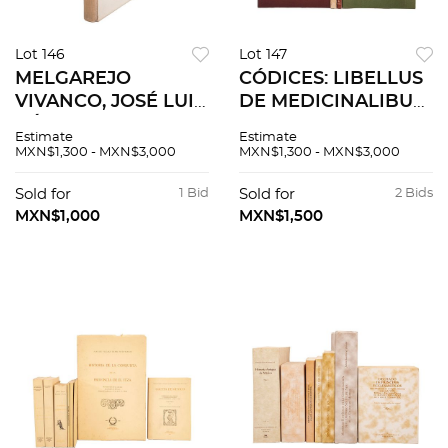
Lot 146
Lot 147
MELGAREJO
CÓDICES: LIBELLUS
VIVANCO, JOSÉ LUIS.
DE MEDICINALIBUS
CÓDICES DE
– NUTTALL –
Estimate
Estimate
TIERRAS. LOS
MENDOZA. PIEZAS:
MXN$1,300 - MXN$3,000
MXN$1,300 - MXN$3,000
LIENZOS DE
4.
TUXPAN. MÉXICO:
Sold for
1 Bid
Sold for
2 Bids
PETRÓLEOS
MXN$1,000
MXN$1,500
MEXICANOS, 1970.