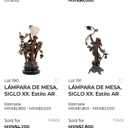
madre perla, hueso y
para 3 luces y
Unsold
MXN$4,000
soportes lisos.
pantallas de vidrio.
Lot 190
Lot 191
LÁMPARA DE MESA,
LÁMPARA DE MESA,
SIGLO XX. Estilo ART
SIGLO XX. Estilo ART
NOUVEAU.
NOUVEAU.
Estimate
Estimate
Elaborada en metal.
Elaborada en metal.
MXN$2,800 - MXN$5,000
MXN$1,800 - MXN$3,000
Fuste con 3
Fuste con amorcillo,
amorcillos,
electrificada para 3
Sold for
6 Bids
Sold for
5 Bids
electrificada para 3
luces y base circular.
MXN$4,200
MXN$2,800