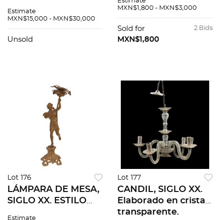
Estimate
con 2 hojas, talla en
Elaborada en
MXN$1,800 - MXN$3,000
Estimate
madera,
antimonio patinado.
MXN$15,000 - MXN$30,000
incrustaciones de
Fuste a manera de
Sold for
2 Bids
hueso y madre perla.
dama y pantalla
Unsold
MXN$1,800
floral.
Lot 176
Lot 177
LÁMPARA DE MESA,
CANDIL, SIGLO XX.
SIGLO XX. ESTILO
Elaborado en cristal
ART NOUVEAU.
transparente.
Estimate