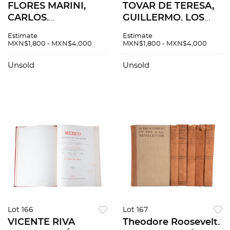
FLORES MARINI,
TOVAR DE TERESA,
CARLOS.
GUILLERMO. LOS
CUADERNOS DE
ESCULTORES
Estimate
Estimate
ARQUITECTURA Y
MESTIZOS DEL
MXN$1,800 - MXN$4,000
MXN$1,800 - MXN$4,000
CONSERVACIÓN
BARROCO
DEL PATRIMONIO
NOVOHISPANO / LA
Unsold
Unsold
ARTÍSTICO. MÉXICO:
CIUDAD DE LOS
SEP – INBA, 1979 –
PALACIOS. MÉXICO:
1983. PIEZAS 11
1990. PIEZAS: 3.
Lot 166
Lot 167
VICENTE RIVA
Theodore Roosevelt.