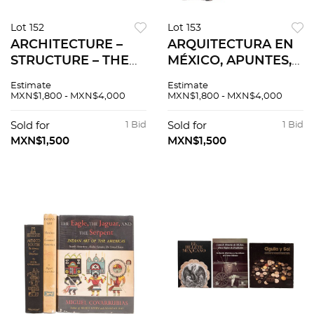
Lot 152
Lot 153
ARCHITECTURE –
ARQUITECTURA EN
STRUCTURE – THE
MÉXICO, APUNTES,
HOTEL BOOK –
HISTORIA,
Estimate
Estimate
HOUSE DESIGN –
CATÁLOGOS. LIBROS
MXN$1,800 - MXN$4,000
MXN$1,800 - MXN$4,000
DREAM HOUSES.
Y REVISTAS. PIEZAS:
PIEZAS: 10.
13.
Sold for
1 Bid
Sold for
1 Bid
MXN$1,500
MXN$1,500