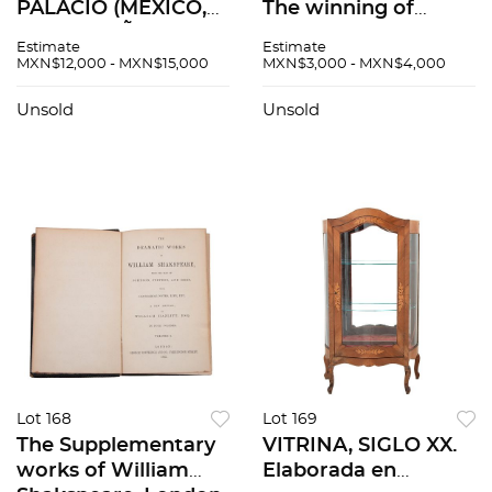
PALACIO (MÉXICO,
The winning of
1832-ESPAÑA, 1896)
the west. New York:
Estimate
Estimate
MÉXICO A TRAVÉS
The Current
MXN$12,000 - MXN$15,000
MXN$3,000 - MXN$4,000
DE LOS SIGLOS
Literature, 1905.
MÉXICO -
Tomos I - VI.
Unsold
Unsold
BARCELONA. 1er.
Encuadernados en
Edición. Pzs 5
pasta dura. Pie...
Lot 168
Lot 169
The Supplementary
VITRINA, SIGLO XX.
works of William
Elaborada en