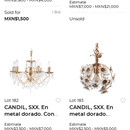
MXN$1,800 - MXN$4,000
Estimate
calado con diseño de
Luna giratoria
MXN$7,000 - MXN$21,000
óvalos y soportes
irregular, cubierta
Sold for
1 Bid
tipo carrete.
irregular y 4 cajones.
MXN$1,500
Unsold
Lot 182
Lot 183
CANDIL, SXX. En
CANDIL, SXX. En
metal dorado. Con
metal dorado.
fuste gallonado, 6
Diseño esférico,
Estimate
Estimate
brazos ondulados y
electrificado para 1
MXN$3,500 - MXN$7,000
MXN$2,500 - MXN$5,000