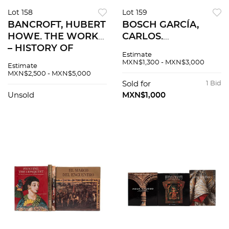
Lot 158
Lot 159
BANCROFT, HUBERT
BOSCH GARCÍA,
HOWE. THE WORKS
CARLOS.
– HISTORY OF
DOCUMENTOS DE
Estimate
MEXICO. SAN
LA RELACIÓN DE
MXN$1,300 - MXN$3,000
Estimate
FRANCISCO: THE
MÉXICO CON LOS
MXN$2,500 - MXN$5,000
HISTORY COMPANY,
ESTADOS UNIDOS.
Sold for
1 Bid
PUBLISHERS, 1886 -
MÉXICO, 1983-85.
Unsold
MXN$1,000
1888. PIEZAS: 6.
Pzs 4