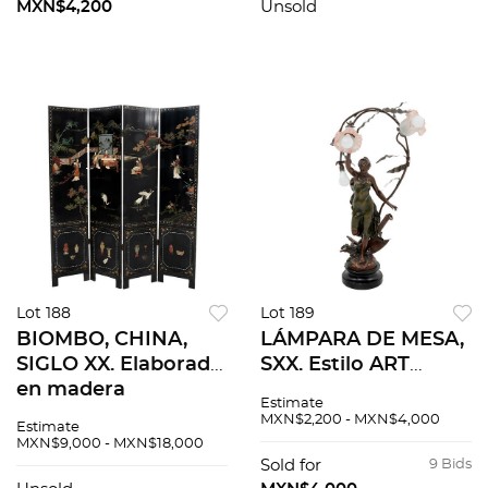
tapicería en tela
semiabierto, asiento
MXN$4,200
Unsold
color rojo.
acojinado y tapicería
en tela.
Lot 188
Lot 189
BIOMBO, CHINA,
LÁMPARA DE MESA,
SIGLO XX. Elaborado
SXX. Estilo ART
en madera
NOUVEAU.
Estimate
ebonizada. Cuenta
Elaborada en metal.
MXN$2,200 - MXN$4,000
Estimate
con 4 hojas,
Fuste con dama
MXN$9,000 - MXN$18,000
incrustaciones de
clásica, electrificada
Sold for
9 Bids