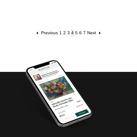
de metal dorado
con mascarones
Previous
1
2
3
4
5
6
7
Next