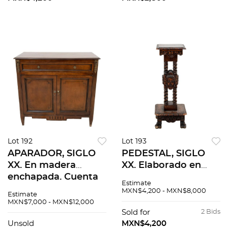
luces y 1 pantalla.
Lot 192
Lot 193
APARADOR, SIGLO
PEDESTAL, SIGLO
XX. En madera
XX. Elaborado en
enchapada. Cuenta
madera. Cuenta con
Estimate
con cubierta
cubierta
MXN$4,200 - MXN$8,000
Estimate
rectangular, cajón
cuadrangular, fustes
MXN$7,000 - MXN$12,000
central, puertas
torzales y soportes
Sold for
2 Bids
inferiores y tiradores
en garra. Decorado
Unsold
MXN$4,200