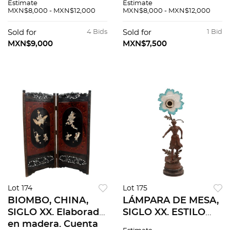
Estimate
Estimate
mármol. Cuentan
mármol. Cuentan
MXN$8,000 - MXN$12,000
MXN$8,000 - MXN$12,000
con cubiertas
con cubiertas
cuadradas, fuste a
cuadradas, fuste a
Sold for
4 Bids
Sold for
1 Bid
manera de columna
manera de columna
MXN$9,000
MXN$7,500
torzal.
torzal.
Lot 174
Lot 175
BIOMBO, CHINA,
LÁMPARA DE MESA,
SIGLO XX. Elaborado
SIGLO XX. ESTILO
en madera. Cuenta
ART NOUVEAU.