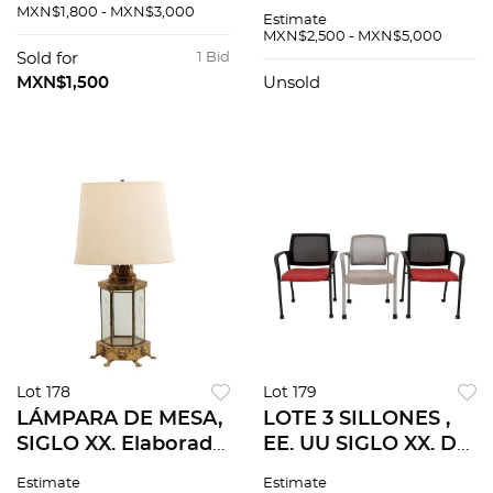
Elaborada en metal
Cuenta con brazos
MXN$1,800 - MXN$3,000
Estimate
dorado. Fuste a
estriados y
MXN$2,500 - MXN$5,000
manera de
semicurvos para 6
Sold for
1 Bid
antorchero. Para 1
luces, arandelas y
MXN$1,500
Unsold
luz. Sin pantalla.
fuste compuesto
Lot 178
Lot 179
LÁMPARA DE MESA,
LOTE 3 SILLONES ,
SIGLO XX. Elaborada
EE. UU SIGLO XX. De
en metal y latón
la firma HON y
Estimate
Estimate