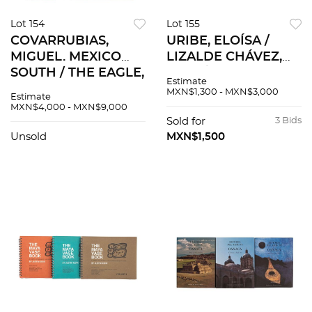
Lot 154
Lot 155
COVARRUBIAS,
URIBE, ELOÍSA /
MIGUEL. MEXICO
LIZALDE CHÁVEZ,
SOUTH / THE EAGLE,
ELSA / TRUEBOLD,
Estimate
THE JAGUAR, AND
BEATRICE. CASA DE
MXN$1,300 - MXN$3,000
Estimate
THE SERPENT /
MONEDA / EL
MXN$4,000 - MXN$9,000
INDIAN ART OF
BILLETE MEXICANO
Sold for
3 Bids
MEXICO & CENTRAL
/ ÁGUILA Y SOL.
Unsold
MXN$1,500
AMERICA. PZS 3
MÉXICO. Pzs 3