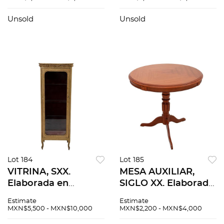
arandelas. Decorado
luz, cadena y
con cadenillas de
soporte para techo.
Unsold
Unsold
cristales facetados.
Decorado con
cristales facetados.
Lot 184
Lot 185
VITRINA, SXX.
MESA AUXILIAR,
Elaborada en
SIGLO XX. Elaborada
madera policromada
en madera
Estimate
Estimate
dorada. Cuenta con
enchapada. Cuenta
MXN$5,500 - MXN$10,000
MXN$2,200 - MXN$4,000
puerta abatible,
con cubierta circular,