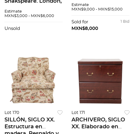
Shakspeare. London,
madera enchapada.
Estimate
1852. Tomos I-V. Pzs
Cuenta con puerta
MXN$9,000 - MXN$15,000
Estimate
5
abatible, espejo
MXN$3,000 - MXN$6,000
interno, tapicería
Sold for
1 Bid
aterciopelada y
Unsold
MXN$8,000
entrepaños.
Lot 170
Lot 171
SILLÓN, SIGLO XX.
ARCHIVERO, SIGLO
Estructura en
XX. Elaborado en
madera. Respaldo y
madera enchapada