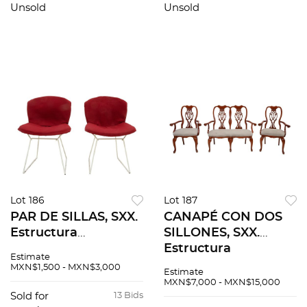
entrepaños de
fuste torneado y
Unsold
Unsold
vidrio, tapicería
soporte trípode.
interna
aterciopelada
Lot 186
Lot 187
PAR DE SILLAS, SXX.
CANAPÉ CON DOS
Estructura
SILLONES, SXX.
elaborada en metal.
Estructura
Estimate
Cuentan con
elaborada en
MXN$1,500 - MXN$3,000
Estimate
respaldo y asiento
madera. Cuentan
MXN$7,000 - MXN$15,000
de rejilla, acojinado y
con respaldo
Sold for
13 Bids