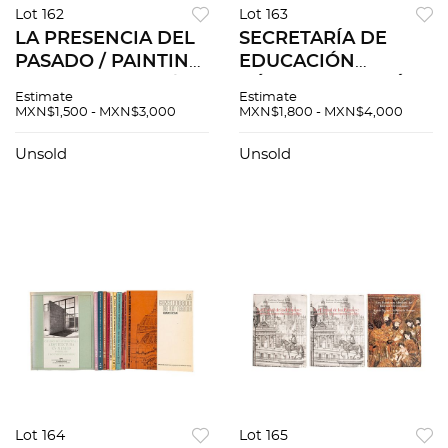
Lot 162
Lot 163
LA PRESENCIA DEL
SECRETARÍA DE
PASADO / PAINTING
EDUCACIÓN
THE CONQUEST /
PÚBLICA. BOLETÍN
Estimate
Estimate
ANCIENT MEXICO /
INAH. MÉXICO:
MXN$1,500 - MXN$3,000
MXN$1,800 - MXN$4,000
EL ÁGUILA Y LA
INSTITUTO
SIBILA. FRESCOS
NACIONAL DE
Unsold
Unsold
INDIOS DE MÉXICO.
ANTROPOLOGÍA E
PIEZAS: 4.
HISTORIA, 1960 –
1973. pzs 9
Lot 164
Lot 165