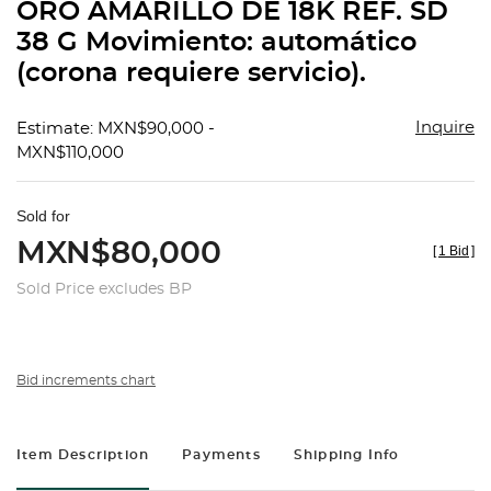
ORO AMARILLO DE 18K REF. SD
38 G Movimiento: automático
(corona requiere servicio).
Inquire
Estimate: MXN$90,000 -
MXN$110,000
Sold for
MXN$80,000
[
1 Bid
]
Sold Price excludes BP
Bid increments chart
Item Description
Payments
Shipping Info