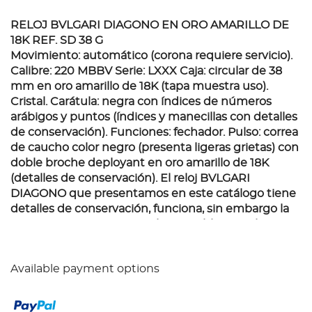
RELOJ BVLGARI DIAGONO EN ORO AMARILLO DE
18K REF. SD 38 G
Movimiento: automático (corona requiere servicio).
Calibre: 220 MBBV Serie: LXXX Caja: circular de 38
mm en oro amarillo de 18K (tapa muestra uso).
Cristal. Carátula: negra con índices de números
arábigos y puntos (índices y manecillas con detalles
de conservación). Funciones: fechador. Pulso: correa
de caucho color negro (presenta ligeras grietas) con
doble broche deployant en oro amarillo de 18K
(detalles de conservación). El reloj BVLGARI
DIAGONO que presentamos en este catálogo tiene
detalles de conservación, funciona, sin embargo la
corona requiere servicio. El extensible tiene ligeras
grietas; el broche tiene un golpe que no afecta el
grabado "BVLGARI"; los índices y las manecillas
Available payment options
muestran desgaste. No obstante, en el oro se
observan perfectamente los grabados, tanto del
bisel, como de la tapa, repetidas veces "BVLGARI",