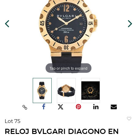
Tap or pinch to expand
Lot 75
to
RELOJ BVLGARI DIAGONO EN
favorit