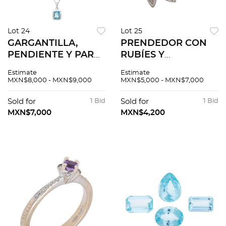
Lot 24
Lot 25
GARGANTILLA,
PRENDEDOR CON
PENDIENTE Y PAR
RUBÍES Y
DE BROQUELES
DIAMANTES EN ORO
Estimate
Estimate
CON TOPACIOS EN
BLANCO DE 18K.
MXN$8,000 - MXN$9,000
MXN$5,000 - MXN$7,000
ORO BLANCO DE
Rubíes corte
18K. Topacios corte
redondo ~0.02 ct y
Sold for
1 Bid
Sold for
1 Bid
rectangular y cojín
diamantes corte
MXN$7,000
MXN$4,200
~5.5 ct
brillante ~0.15 ct