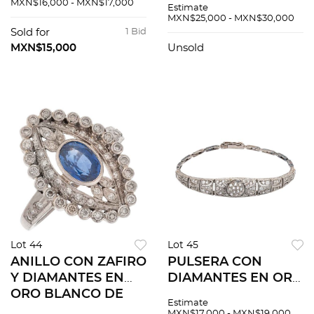
BLANCO DE 18K Y
BLANCO DE 14K.
MXN$16,000 - MXN$17,000
Estimate
PLATINO. Perla
Diamantes corte
MXN$25,000 - MXN$30,000
cultivada color gris
antiguo y 8x8 ~0.70
Sold for
1 Bid
en forma de gota:
ct
MXN$15,000
Unsold
8.7 x 11.0 mm
Lot 44
Lot 45
ANILLO CON ZAFIRO
PULSERA CON
Y DIAMANTES EN
DIAMANTES EN ORO
ORO BLANCO DE
AL PALADIO.
Estimate
18K. Un zafiro corte
Diamantes corte
MXN$17,000 - MXN$19,000