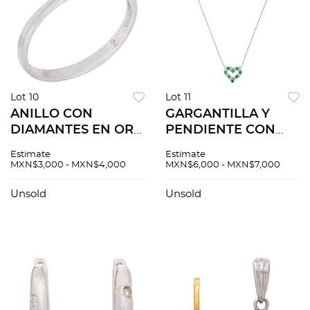
Lot 10
Lot 11
ANILLO CON
GARGANTILLA Y
DIAMANTES EN ORO
PENDIENTE CON
BLANCO DE 14K.
ESMERALDAS Y
Estimate
Estimate
Diamantes corte
DIAMANTES EN ORO
MXN$3,000 - MXN$4,000
MXN$6,000 - MXN$7,000
brillante ~0.15 ct.
BLANCO DE 18K.
Peso: 1.5 g. Talla: 7 ¼
Esmeraldas corte
Unsold
Unsold
redondo ~0.22 ct y
diamantes corte
brillante