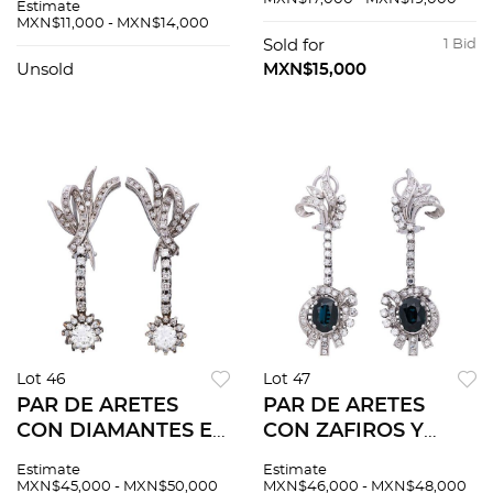
Estimate
oval ~0.80 ct y
media rosa
MXN$11,000 - MXN$14,000
diamantes corte
holandesa y 8x8
Sold for
1 Bid
brillante ~0.40 ct
~0.45 ct. Peso: 9.8 g
Unsold
MXN$15,000
Lot 46
Lot 47
PAR DE ARETES
PAR DE ARETES
CON DIAMANTES EN
CON ZAFIROS Y
PLATA PALADIO. 2
DIAMANTES EN
Estimate
Estimate
Diamantes corte
PLATA PALADIO.
MXN$45,000 - MXN$50,000
MXN$46,000 - MXN$48,000