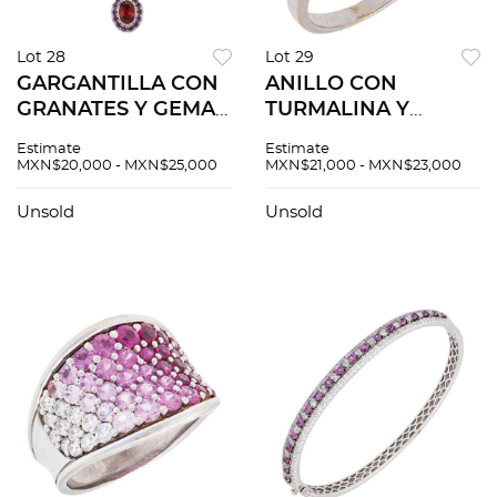
Lot 28
Lot 29
GARGANTILLA CON
ANILLO CON
GRANATES Y GEMAS
TURMALINA Y
SEMIPRECIOSAS EN
DIAMANTES EN ORO
Estimate
Estimate
ORO BLANCO DE
BLANCO DE 18K.
MXN$20,000 - MXN$25,000
MXN$21,000 - MXN$23,000
18K. Granates corte
Una turmalina
oval ~2.50 ct y
facetada ~1.0 ct y
Unsold
Unsold
gemas
diamantes corte
semipreciosas corte
brillante ~0.30 ct
redondo