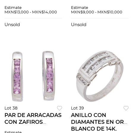
BLANCO DE 14K.
DIAMANTES EN ORO
Estimate
Estimate
Diamantes corte
BLANCO DE 18K.
MXN$13,000 - MXN$14,000
MXN$9,000 - MXN$10,000
princess ~0.15 ct.
Diamantes corte
Peso: 6.5 g. Talla: 7 ¾
brillante ~0.25 ct
Unsold
Unsold
Lot 38
Lot 39
PAR DE ARRACADAS
ANILLO CON
CON ZAFIROS
DIAMANTES EN ORO
ROSAS EN ORO
BLANCO DE 14K.
Estimate