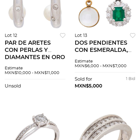
Lot 12
Lot 13
PAR DE ARETES
DOS PENDIENTES
CON PERLAS Y
CON ESMERALDA,
DIAMANTES EN ORO
DIAMANTES Y
Estimate
BLANCO DE 14K.
PIEDRA LUNA EN
MXN$6,000 - MXN$7,000
Estimate
Perlas color blanco:
ORO AMARILLO DE
MXN$10,000 - MXN$11,000
5.9 mm y diamantes
18K Y PLATINO 900.
Sold for
1 Bid
corte brillante ~0.06
Esmeralda corte
Unsold
MXN$5,000
ct
octagonal ~0.36 ct