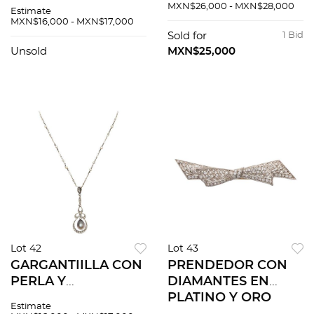
diamante corte
ORO BLANCO DE
MXN$26,000 - MXN$28,000
Estimate
brillante ~0.30 ct
14K. Zafiros
MXN$16,000 - MXN$17,000
Claridad: SI1-SI2
multicolores corte
Sold for
1 Bid
Color: I-K
cuadrado ~8.5 ct
Unsold
MXN$25,000
Lot 42
Lot 43
GARGANTIILLA CON
PRENDEDOR CON
PERLA Y
DIAMANTES EN
DIAMANTES EN ORO
PLATINO Y ORO
Estimate