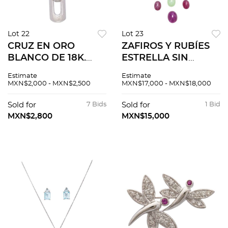
Lot 22
Lot 23
CRUZ EN ORO
ZAFIROS Y RUBÍES
BLANCO DE 18K.
ESTRELLA SIN
Peso: 1.5 g
MONTAR corte
Estimate
Estimate
cabujón ~39.51 ct
MXN$2,000 - MXN$2,500
MXN$17,000 - MXN$18,000
Sold for
7 Bids
Sold for
1 Bid
MXN$2,800
MXN$15,000