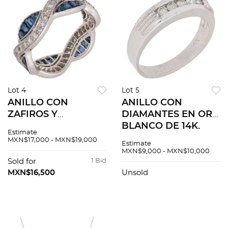
Lot 4
Lot 5
ANILLO CON
ANILLO CON
ZAFIROS Y
DIAMANTES EN ORO
DIAMANTES EN ORO
BLANCO DE 14K.
Estimate
BLANCO DE 18.
Diamantes corte
MXN$17,000 - MXN$19,000
Estimate
Zafiros corte
brillante ~0.19 ct.
MXN$9,000 - MXN$10,000
rectangular y
Peso: 3.9 g. Talla: 7 ½
Sold for
1 Bid
triangular ~0.90 ct y
MXN$16,500
Unsold
diamantes corte
brillante ~0.40ct