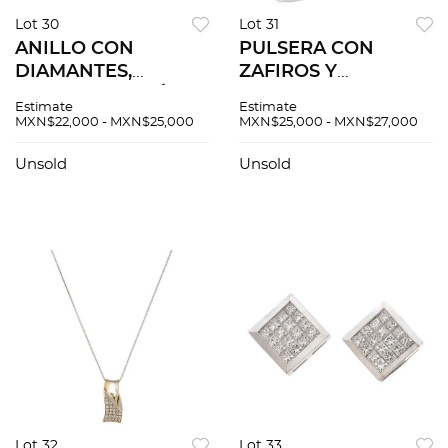
Lot 30
Lot 31
ANILLO CON
PULSERA CON
DIAMANTES,
ZAFIROS Y
ZAFIROS Y RUBÍES
DIAMANTES EN ORO
Estimate
Estimate
EN ORO BLANCO DE
BLANCO DE 18K.
MXN$22,000 - MXN$25,000
MXN$25,000 - MXN$27,000
18K. Diamantes
Zafiros rosas corte
corte brillante ~0.47
redondo ~0.90 ct y
Unsold
Unsold
ct, zafiros y rubíes
diamantes corte
corte redondo ~1.8
brillante ~1.2 ct
ct
Lot 32
Lot 33