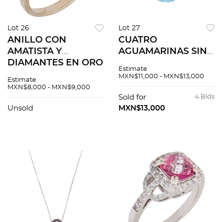
Lot 26
Lot 27
ANILLO CON
CUATRO
AMATISTA Y
AGUAMARINAS SIN
DIAMANTES EN ORO
MONTAR corte pera,
Estimate
BLANCO DE 18K.
oval y baguette
MXN$11,000 - MXN$13,000
Estimate
Una amatista corte
~47.22 ct
MXN$8,000 - MXN$9,000
redondo ~0.10 ct y
Sold for
4 Bids
diamantes corte
Unsold
MXN$13,000
brillante ~0.06 ct