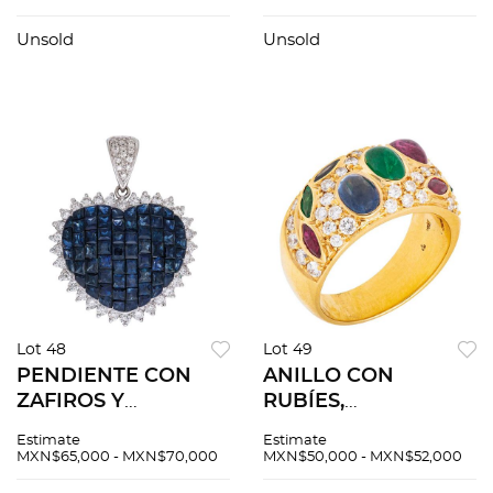
brillante ~1.4 ct
Zafiros corte oval
Claridad: VS2-SI2
~3.0 ct y diamantes
Unsold
Unsold
Color: L-M
corte 8x8 ~0.80 ct
Lot 48
Lot 49
PENDIENTE CON
ANILLO CON
ZAFIROS Y
RUBÍES,
DIAMANTES EN ORO
ESMERALDAS,
Estimate
Estimate
BLANCO DE 18K.
ZAFIROS Y
MXN$65,000 - MXN$70,000
MXN$50,000 - MXN$52,000
Diamantes corte
DIAMANTES EN ORO