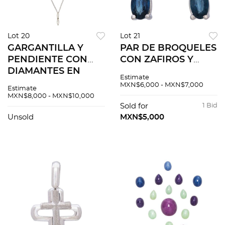
Lot 20
Lot 21
GARGANTILLA Y
PAR DE BROQUELES
PENDIENTE CON
CON ZAFIROS Y
DIAMANTES EN
DIAMANTES EN ORO
Estimate
PLATINO 850.
BLANCO DE 14K.
MXN$6,000 - MXN$7,000
Estimate
Diamantes corte
Zafiros corte oval
MXN$8,000 - MXN$10,000
marquise ~0.20 ct.
~0.50 ct y diamantes
Sold for
1 Bid
Peso: 2.1 g
corte brillante ~0.03
Unsold
MXN$5,000
ct