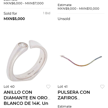
BLANCO DE 14K.
Diamantes corte
MXN$6,000 - MXN$7,000
Estimate
Zafiros rosas corte
brillante y baguette
MXN$9,000 - MXN$10,000
redondo ~0.20 ct.
trapezoide ~0.70 ct.
Sold for
1 Bid
Peso: 2.2 g
Peso: 3.7 g. Talla: 7 ¾
MXN$5,000
Unsold
Lot 40
Lot 41
ANILLO CON
PULSERA CON
DIAMANTE EN ORO
ZAFIROS
BLANCO DE 14K. Un
MULTICOLORES EN
Estimate