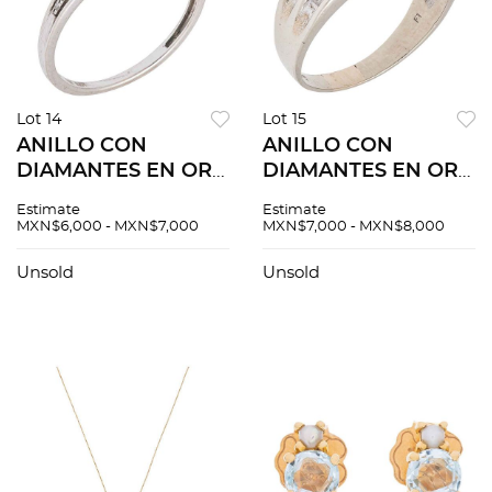
Lot 14
Lot 15
ANILLO CON
ANILLO CON
DIAMANTES EN ORO
DIAMANTES EN ORO
BLANCO DE 14K.
BLANCO DE 10K.
Estimate
Estimate
Diamantes corte
Diamantes corte
MXN$6,000 - MXN$7,000
MXN$7,000 - MXN$8,000
brillante ~0.18 ct.
brillante ~0.40 ct.
Peso: 1.7 g. Talla: 7 ½
Diamantes corte
Unsold
Unsold
brillante ~0.40 ct