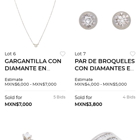
Lot 6
Lot 7
GARGANTILLA CON
PAR DE BROQUELES
DIAMANTE EN
CON DIAMANTES EN
PLATINO 850.
PLATINO. Diamantes
Estimate
Estimate
Diamante corte
corte brillante ~0.18
MXN$6,000 - MXN$7,000
MXN$4,000 - MXN$5,000
brillante ~0.36 ct
ct. Peso: 1.4 g
Claridad: SI2-I1 Color
Sold for
5 Bids
Sold for
4 Bids
J-K
MXN$7,000
MXN$3,800