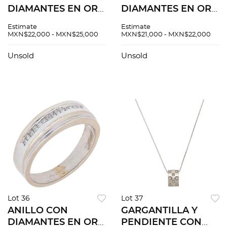
DIAMANTES EN ORO
DIAMANTES EN ORO
BLANCO DE 18K.
BLANCO DE 18K. Un
Estimate
Estimate
Diamantes corte
diamante corte
MXN$22,000 - MXN$25,000
MXN$21,000 - MXN$22,000
brillante ~1.0 ct
brillante ~0.30 ct
Claridad: I3 Color: J-
Unsold
Unsold
K y diamantes
distintos cortes
Lot 36
Lot 37
ANILLO CON
GARGANTILLA Y
DIAMANTES EN ORO
PENDIENTE CON