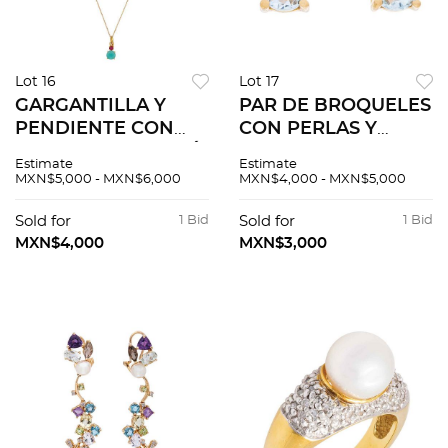
Lot 16
Lot 17
GARGANTILLA Y
PAR DE BROQUELES
PENDIENTE CON
CON PERLAS Y
AMAZONITA Y RUBÍ
TOPACIOS EN ORO
Estimate
Estimate
EN ORO AMARILLO
AMARILLO DE 18K
MXN$5,000 - MXN$6,000
MXN$4,000 - MXN$5,000
DE 18K DE LA FIRMA
DE LA FIRMA TOUS
TOUS, COLLECION
Sold for
1 Bid
Sold for
1 Bid
IVETTE
MXN$4,000
MXN$3,000