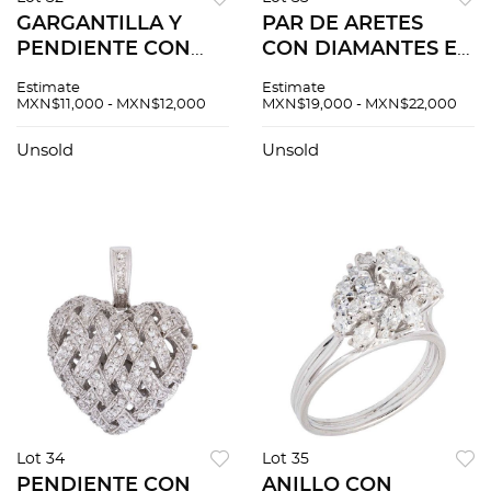
GARGANTILLA Y
PAR DE ARETES
PENDIENTE CON
CON DIAMANTES EN
DIAMANTES EN ORO
ORO BLANCO DE
Estimate
Estimate
BLANCO DE 18K.
18K. Diamantes
MXN$11,000 - MXN$12,000
MXN$19,000 - MXN$22,000
Diamantes corte
corte princess ~1.60
brillante ~0.24 ct.
ct
Unsold
Unsold
Peso: 4.5 g
Lot 34
Lot 35
PENDIENTE CON
ANILLO CON