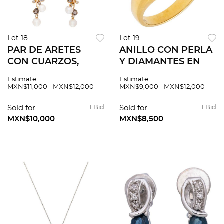
Lot 18
Lot 19
PAR DE ARETES
ANILLO CON PERLA
CON CUARZOS,
Y DIAMANTES EN
TOPACIOS,
ORO AMARILLO DE
Estimate
Estimate
PERIDOTOS, PERLAS
18K. 1 Perla cultivada
MXN$11,000 - MXN$12,000
MXN$9,000 - MXN$12,000
Y DIAMANTES EN
semiesférica color
ORO AMARILLO DE
blanco: 9.0 mm y
Sold for
1 Bid
Sold for
1 Bid
14K
diamantes corte 8x8
MXN$10,000
MXN$8,500
~0.40 ct