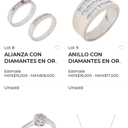
Lot 8
Lot 9
ALIANZA CON
ANILLO CON
DIAMANTES EN ORO
DIAMANTES EN ORO
BLANCO DE 14K. Un
BLANCO DE 14K.
Estimate
Estimate
diamante corte
Diamantes corte
MXN$15,000 - MXN$16,000
MXN$16,000 - MXN$17,000
princess ~0.23 ct y
baguette trapezoide
diamantes distintos
~0.45 ct. Peso: 4.2 g.
Unsold
Unsold
cortes ~0.38 ct
Talla: 7 ½