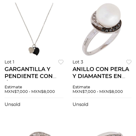
Lot 1
Lot 3
GARGANTILLA Y
ANILLO CON PERLA
PENDIENTE CON
Y DIAMANTES EN
ÓNIX Y DIAMANTES
ORO BLANCO DE
Estimate
Estimate
EN ORO BLANCO DE
14K. Una perla
MXN$7,000 - MXN$8,000
MXN$7,000 - MXN$8,000
18K. Diamantes
cultivada
corte brillante ~0.15
semiesférica color
Unsold
Unsold
ct, placa de ónix: 17.8
blanco: 10.0 mm y
x 15.6 mm
diamantes corte
brillante