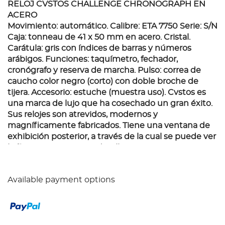
RELOJ CVSTOS CHALLENGE CHRONOGRAPH EN
ACERO
Movimiento: automático. Calibre: ETA 7750 Serie: S/N
Caja: tonneau de 41 x 50 mm en acero. Cristal.
Carátula: gris con índices de barras y números
arábigos. Funciones: taquímetro, fechador,
cronógrafo y reserva de marcha. Pulso: correa de
caucho color negro (corto) con doble broche de
tijera. Accesorio: estuche (muestra uso). Cvstos es
una marca de lujo que ha cosechado un gran éxito.
Sus relojes son atrevidos, modernos y
magníficamente fabricados. Tiene una ventana de
exhibición posterior, a través de la cual se puede ver
la fina maquinaria. Un detalle importante a
considerar es la longitud de la correa de caucho de
16.5 cm aproximadamente.
Available payment options