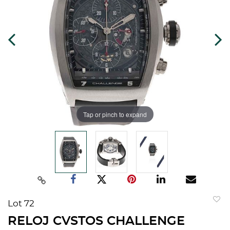
Tap or pinch to expand
Lot 72
to
RELOJ CVSTOS CHALLENGE
favorit