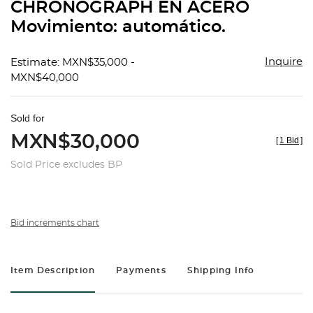
CHRONOGRAPH EN ACERO
Movimiento: automático.
Inquire
Estimate: MXN$35,000 -
MXN$40,000
Sold for
MXN$30,000
[
1 Bid
]
Sold Price excludes BP
Bid increments chart
Item Description
Payments
Shipping Info