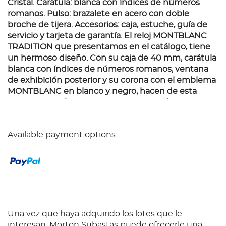
Cristal. Carátula: blanca con índices de números
romanos. Pulso: brazalete en acero con doble
broche de tijera. Accesorios: caja, estuche, guía de
servicio y tarjeta de garantía. El reloj MONTBLANC
TRADITION que presentamos en el catálogo, tiene
un hermoso diseño. Con su caja de 40 mm, carátula
blanca con índices de números romanos, ventana
de exhibición posterior y su corona con el emblema
MONTBLANC en blanco y negro, hacen de esta
pieza una auténtica joya. Fue presentado con su
caja, estuche, guía de servicio y tarjeta de garantía
con fecha "14 AGO. 2023".
Available payment options
Una vez que haya adquirido los lotes que le
interesan, Morton Subastas puede ofrecerle una