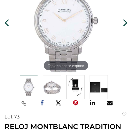
Tap or pinch to expand
Lot 73
to
RELOJ MONTBLANC TRADITION
favorit