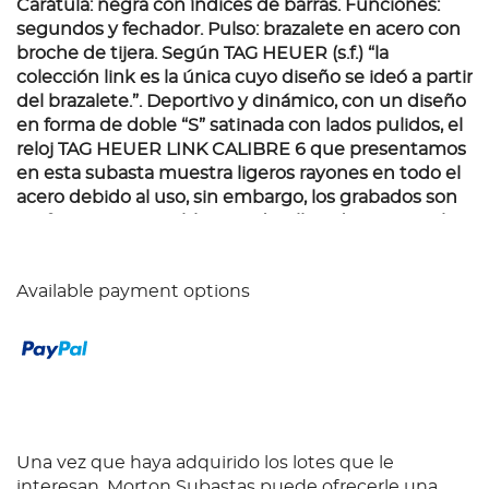
Carátula: negra con índices de barras. Funciones:
segundos y fechador. Pulso: brazalete en acero con
broche de tijera. Según TAG HEUER (s.f.) “la
colección link es la única cuyo diseño se ideó a partir
del brazalete.”. Deportivo y dinámico, con un diseño
en forma de doble “S” satinada con lados pulidos, el
reloj TAG HEUER LINK CALIBRE 6 que presentamos
en esta subasta muestra ligeros rayones en todo el
acero debido al uso, sin embargo, los grabados son
perfectamente visibles. Un detalle a destacar en la
pieza, es la ventana de exhibición posterior, a través
de la cual es posible vislumbrar su fina maquinaria.
Available payment options
Una vez que haya adquirido los lotes que le
interesan, Morton Subastas puede ofrecerle una