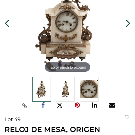
Tap or pinch to expand
Lot 49
to
RELOJ DE MESA, ORIGEN
favorit