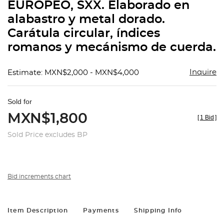
EUROPEO, SXX. Elaborado en
alabastro y metal dorado.
Carátula circular, índices
romanos y mecánismo de cuerda.
Inquire
Estimate: MXN$2,000 - MXN$4,000
Sold for
MXN$1,800
[
1 Bid
]
Sold Price excludes BP
Bid increments chart
Item Description
Payments
Shipping Info