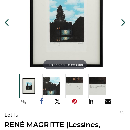
Tap or pinch to expand
Lot 15
to
RENÉ MAGRITTE (Lessines,
favorit