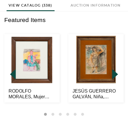
VIEW CATALOG (338)
AUCTION INFORMATION
Featured Items
RODOLFO
JESÚS GUERRERO
MORALES, Mujer
GALVÁN, Niña,
sentada con perro,
Firmado y fechado
Firmado Lápic...
1937 Acu...