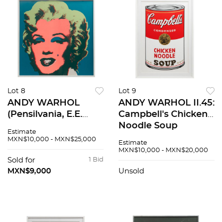
Lot 8
Lot 9
ANDY WARHOL
ANDY WARHOL II.45:
(Pensilvania, E.E.
Campbell's Chicken
U.U., 1928 - Nueva
Noodle Soup
Estimate
York, E.E. U.U., 1987)
Serigrafía 100x70cm
MXN$10,000 - MXN$25,000
Estimate
11.30 Marilyn Con
Fill in your own
MXN$10,000 - MXN$20,000
sello en la parte
signature
Sold for
1 Bid
posterior "Fill i...
MXN$9,000
Unsold