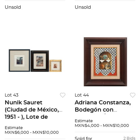
Firmado "Kiss JR".,
"Igor Iwinsky"., 60 x
60 x 50 cm
90 cm
Unsold
Unsold
Lot 43
Lot 44
Nunik Sauret
Adriana Constanza,
(Ciudad de México,
Bodegón con
1951 - ), Lote de
talavera., Óleo sobre
Estimate
grabados , Piezas: 3.
tela, firmado y
MXN$4,000 - MXN$10,000
Estimate
fechado, 1993., 33.5 x
MXN$6,000 - MXN$10,000
26.5 cm.
Sold for
2 Bids