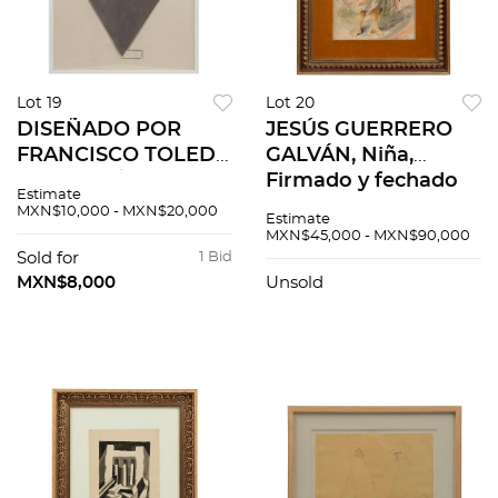
Lot 19
Lot 20
DISEÑADO POR
JESÚS GUERRERO
FRANCISCO TOLEDO
GALVÁN, Niña,
Papalote / Elefante
Firmado y fechado
Estimate
firmado. 70x55 cm
1937 Acuarela y tinta
MXN$10,000 - MXN$20,000
Estimate
sobre papel, 37 x 26
MXN$45,000 - MXN$90,000
cm
Sold for
1 Bid
MXN$8,000
Unsold