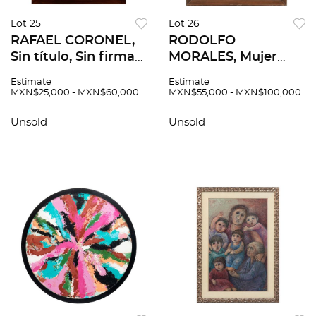
Lot 25
Lot 26
RAFAEL CORONEL,
RODOLFO
Sin título, Sin firma
MORALES, Mujer
Sanguina sobre
sentada con perro,
Estimate
Estimate
cartulina, 58 x 44 cm
Firmado Lápices de
MXN$25,000 - MXN$60,000
MXN$55,000 - MXN$100,000
color y crayón sobre
papel, 30 x 23 cm
Unsold
Unsold