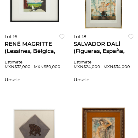
Lot 16
Lot 18
RENÉ MAGRITTE
SALVADOR DALÍ
(Lessines, Bélgica,
(Figueras, España,
1898 - Schaerbeek,
1904 - 1989)
Estimate
Estimate
Bélgica, 1967) Le
Discovery of
MXN$32,000 - MXN$50,000
MXN$24,000 - MXN$34,000
Plagiat (Plagiarism)
America by
Firmada con sello
Christopher
Unsold
Unsold
Litografía 57...
Columbus. Litografía
sobre papel japones
76x57 cm