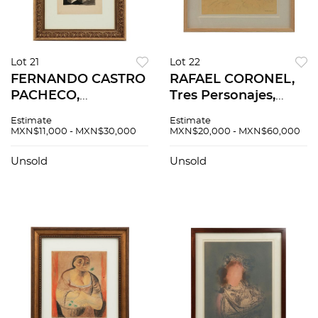
Lot 21
Lot 22
FERNANDO CASTRO
RAFAEL CORONEL,
PACHECO,
Tres Personajes,
Estructuras #2,
Firmada Tinta sobre
Estimate
Estimate
Firmado y fechado
papel, 31 x 42 cm
MXN$11,000 - MXN$30,000
MXN$20,000 - MXN$60,000
1941 Tinta china
sobre papel, 32 x 25
Unsold
Unsold
cm