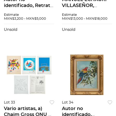
identificado, Retrato
VILLASEÑOR,
de dama, Óleo sobre
(Ciudad de México,
Estimate
Estimate
tela., 62 x 46 cm
1914 - 2001) Camino
MXN$3,200 - MXN$5,000
MXN$13,000 - MXN$18,000
de Toluca, Óleo
sobre madera.
Unsold
Unsold
Firmado., 90 x 60 cm
Lot 33
Lot 34
Vario artistas, a)
Autor no
Chaim Gross ONU b)
identificado,