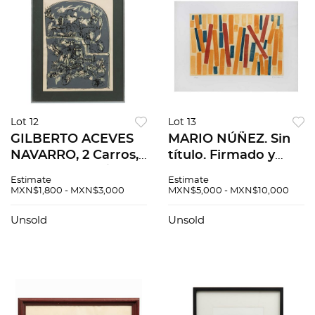
Lot 12
Lot 13
GILBERTO ACEVES
MARIO NÚÑEZ. Sin
NAVARRO, 2 Carros,
título. Firmado y
Serigrafía 359 /500.
fechado 07. Grabado
Estimate
Estimate
Firmado y fechado
al azúcar 39 / 200. 57
MXN$1,800 - MXN$3,000
MXN$5,000 - MXN$10,000
1974, 54 x 41 cm.
x 77 cm medidas
totales
Unsold
Unsold