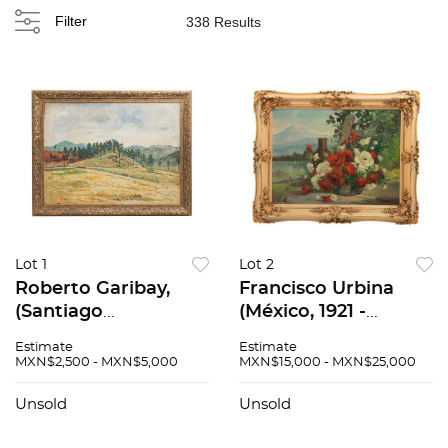
Filter
338 Results
Lot 1
Lot 2
Roberto Garibay,
Francisco Urbina
(Santiago
(México, 1921 -
Papasquiaro,
México, 2005),
Estimate
Estimate
Durango, 1921 - )
Paisaje "Volcán con
MXN$2,500 - MXN$5,000
MXN$15,000 - MXN$25,000
Paisaje, Óleo sobre
rosas", Óleo sobre
smasonite, firmado.,
tela. Firmado F.
Unsold
Unsold
60 x 80 cm
Urbina G., 80 x 60