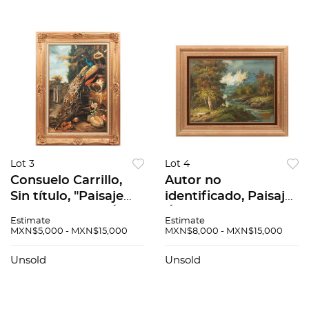
cm
Lot 3
Lot 4
Consuelo Carrillo,
Autor no
Sin título, "Paisaje
identificado, Paisaje,
con pavorreal", Óleo
Óleo sobre tela.
Estimate
Estimate
sobre tela. Firmado
Firmado "C.
MXN$5,000 - MXN$15,000
MXN$8,000 - MXN$15,000
"Consuelo Carrillo".
Harding"., 60 x 50 cm
Fechado "Mex 92".,
Unsold
Unsold
60 x 90 cm