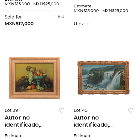
Bouquet, Rosas,
Marina, Óleo sobre
MXN$15,000 - MXN$25,000
Estimate
Óleo sobre tela.
tela. Firmado
MXN$15,000 - MXN$25,000
Firmado "Urbina".,
"Urbina", 150 x 80 cm
Sold for
1 Bid
120 x 70 cm
MXN$12,000
Unsold
Lot 39
Lot 40
Autor no
Autor no
identificado,
identificado,
Bodegón, Óleo sobre
Cataratas, Óleo
Estimate
Estimate