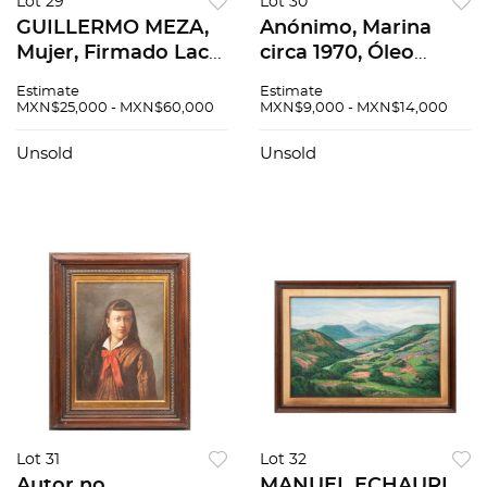
Lot 29
Lot 30
GUILLERMO MEZA,
Anónimo, Marina
Mujer, Firmado Laca
circa 1970, Óleo
sobre masonite, 87 x
sobre tela., 60 x 90
Estimate
Estimate
125 cm
cm.
MXN$25,000 - MXN$60,000
MXN$9,000 - MXN$14,000
Unsold
Unsold
Lot 31
Lot 32
Autor no
MANUEL ECHAURI