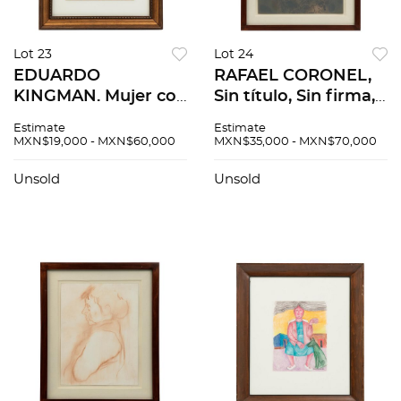
Lot 23
Lot 24
EDUARDO
RAFAEL CORONEL,
KINGMAN. Mujer con
Sin título, Sin firma,
cesta. Firmado.
Pastel y acrílico
Estimate
Estimate
Crayón y tinta sobre
sobre cartulina
MXN$19,000 - MXN$60,000
MXN$35,000 - MXN$70,000
cartulina. 42.5 x 35
ilustración, 78 x 58
cm
cm
Unsold
Unsold