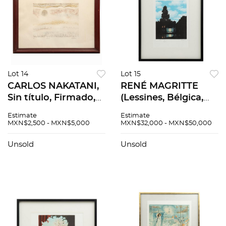
Lot 14
Lot 15
CARLOS NAKATANI,
RENÉ MAGRITTE
Sin título, Firmado,
(Lessines, Bélgica,
Grabado y gofrado
1898 - Schaerbeek,
Estimate
Estimate
p.a, 29 x 39 cm
Bélgica, 1967)
MXN$2,500 - MXN$5,000
MXN$32,000 - MXN$50,000
imagen / 48 x 64 cm
L'Empire des
papel
lumières Firmada
Unsold
Unsold
con sello Litografía,
edic...