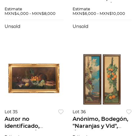
Ter Yamamoto c)
Guacamaya, Óleo
Estimate
Estimate
Frank Reichental, a)
sobre tela. Firmado
MXN$4,000 - MXN$8,000
MXN$6,000 - MXN$10,000
Firmado y fechado.
"Marín". Sin fecha., 36
con COA 891/1500 b)
x 44 cm
Unsold
Unsold
Firmado. 649/1000 c)
Lot 35
Lot 36
Autor no
Anónimo, Bodegón,
identificado,
"Naranjas y Vid",
Bodegón, Óleo sobre
Óleo sobre tabla.