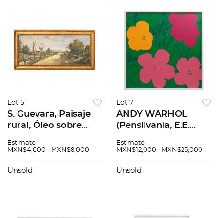
Lot 5
Lot 7
S. Guevara, Paisaje
ANDY WARHOL
rural, Óleo sobre
(Pensilvania, E.E.
tela. Firmado y
U.U., 1928 - Nueva
Estimate
Estimate
fechado 1972., 49 x
York, E.E. U.U., 1987)
MXN$4,000 - MXN$8,000
MXN$12,000 - MXN$25,000
119 cm
11.68 Flowers Con
sello en la parte
Unsold
Unsold
posterior "Fill i...