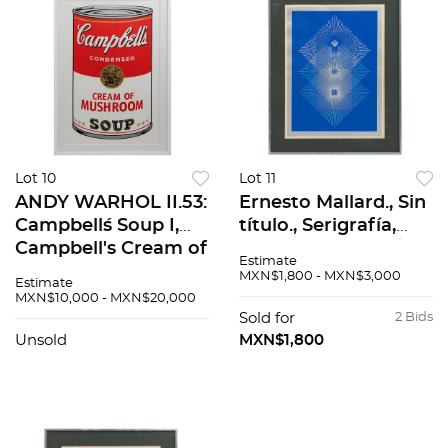
Lot 10
Lot 11
ANDY WARHOL II.53:
Ernesto Mallard., Sin
Campbell´s Soup I,
título., Serigrafía,
Campbell's Cream of
50.5 x 37 cm. 5-3 /
Estimate
Mushroom Soup.
359 / DXV. Firmada a
MXN$1,800 - MXN$3,000
Estimate
Serigrafía. 100x70.5
lápiz. 1979
MXN$10,000 - MXN$20,000
cm
enmarcada.
Sold for
2 Bids
Unsold
MXN$1,800