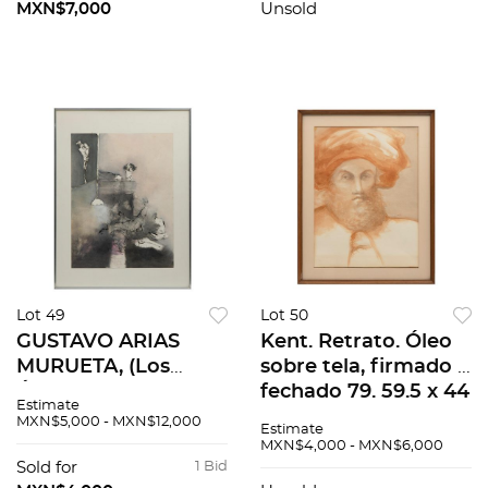
MXN$7,000
Unsold
Lot 49
Lot 50
GUSTAVO ARIAS
Kent. Retrato. Óleo
MURUETA, (Los
sobre tela, firmado y
Ángeles, California,
fechado 79. 59.5 x 44
Estimate
1927 - Ciudad de
cm. Enmarcado.
MXN$5,000 - MXN$12,000
Estimate
México, 2019), Mixta
MXN$4,000 - MXN$6,000
sobre papel. Firmada
Sold for
1 Bid