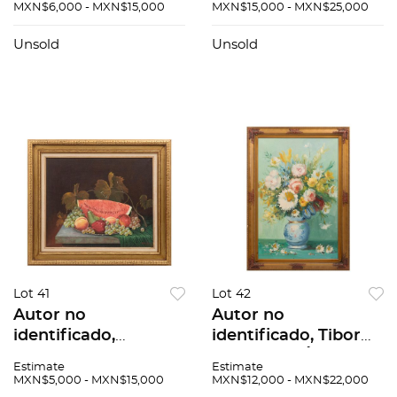
tela. Firmado "S.
sobre tela. Firmado
MXN$6,000 - MXN$15,000
MXN$15,000 - MXN$25,000
Remstedt""., 60x45
"Fernández"., 120 x 72
cm
cm
Unsold
Unsold
Lot 41
Lot 42
Autor no
Autor no
identificado,
identificado, Tibor
Bodegón con sandía,
con flores, Óleo
Estimate
Estimate
Óleo sobre tela.
sobre tela. Firmado
MXN$5,000 - MXN$15,000
MXN$12,000 - MXN$22,000