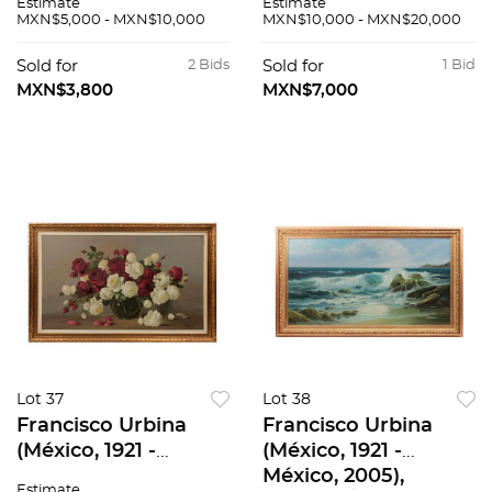
Estimate
Estimate
tela. Firmado
Firmado "Miravalle?",
MXN$5,000 - MXN$10,000
MXN$10,000 - MXN$20,000
"Alavez". Fechado 8-
80 x 45 cm C/U
74., 120 x 60 cm
Sold for
2 Bids
Sold for
1 Bid
MXN$3,800
MXN$7,000
Lot 37
Lot 38
Francisco Urbina
Francisco Urbina
(México, 1921 -
(México, 1921 -
México, 2005),
México, 2005),
Estimate