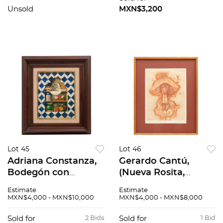
Unsold
MXN$3,200
Lot 45
Lot 46
Adriana Constanza,
Gerardo Cantú,
Bodegón con
(Nueva Rosita,
Talavera y Fruta.,
Coahuila, 1934 -
Estimate
Estimate
Óleo sobre tela.
Monterrey, Nuevo
MXN$4,000 - MXN$10,000
MXN$4,000 - MXN$8,000
Firmado y fechado,
León 2021). La niña
34 x 27 cm.
de cuatro ciénegas,
Sold for
2 Bids
Sold for
1 Bid