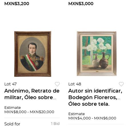
Grabado, firmado y
MXN$3,200
MXN$3,000
Fechado....
Lot 47
Lot 48
Anónimo, Retrato de
Autor sin identificar,
militar, Óleo sobre
Bodegón Floreros,
tela., 72 x 56 cm
Óleo sobre tela.
Estimate
Firmado y fechado
MXN$8,000 - MXN$20,000
Estimate
86, 58.5 x 69cm
MXN$4,000 - MXN$6,000
Sold for
1 Bid