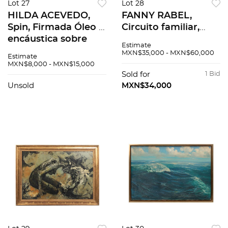
Lot 27
Lot 28
HILDA ACEVEDO,
FANNY RABEL,
Spin, Firmada Óleo y
Circuito familiar,
encáustica sobre
Firmado y fechado
Estimate
tela, 96 cm de
1989, 94 x 59.5 cm
MXN$35,000 - MXN$60,000
Estimate
diámetro
MXN$8,000 - MXN$15,000
Sold for
1 Bid
Unsold
MXN$34,000