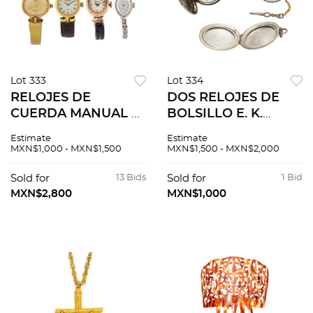
Lot 333
Lot 334
RELOJES DE
DOS RELOJES DE
CUERDA MANUAL Y
BOLSILLO E. K.
CUARZO WALTHAM
BRICCS Y LEVEES
Estimate
Estimate
PREMIER, SEIKO
ANCRE Y
MXN$1,000 - MXN$1,500
MXN$1,500 - MXN$2,000
SOLAR, RAYMON
PORTARETRATO
WEIL Y EMKA EN
PERSONALIZADO
Sold for
13 Bids
Sold for
1 Bid
ORO AMARILLO DE
CON ESMALTE EN
MXN$2,800
MXN$1,000
14K, CHAPA DE ORO
PLATA .500 Y .900
DE 18K, M...
Reloj de b...