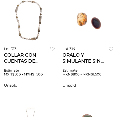
Lot 313
Lot 314
COLLAR CON
OPALO Y
CUENTAS DE
SIMULANTE SIN
RESINAS Y METAL
MONTAR Opalos
Estimate
Estimate
CON CORDON
distintos cortes
MXN$500 - MXN$1,500
MXN$800 - MXN$1,500
Largo: 85.0 cm
(Cabujon simulante).
aprox.
Unsold
Unsold