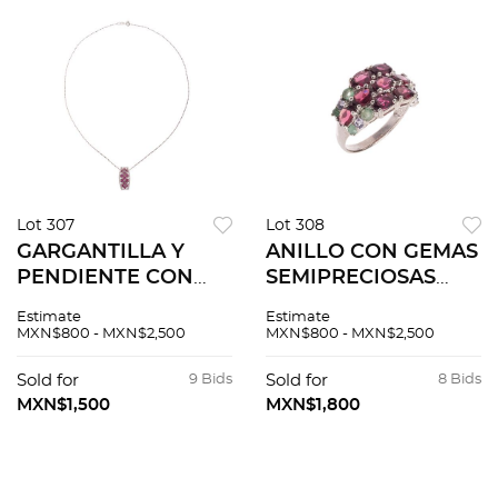
Lot 307
Lot 308
GARGANTILLA Y
ANILLO CON GEMAS
PENDIENTE CON
SEMIPRECIOSAS
RUBIES Y
(RODOLITAS Y
Estimate
Estimate
CIRCONIAS EN
ESMERALDAS) EN
MXN$800 - MXN$2,500
MXN$800 - MXN$2,500
PLATA .925
PLATA .925 Talla: 8.
Gargantilla con
Peso: 4.5 g.
Sold for
9 Bids
Sold for
8 Bids
broche de reasa.
MXN$1,500
MXN$1,800
Largo: 44.0 cm
aprox. Pendie...