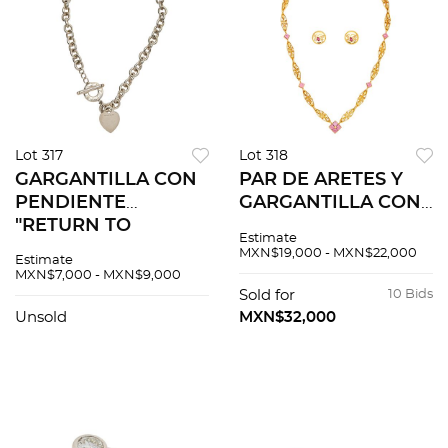
Lot 317
Lot 318
GARGANTILLA CON
PAR DE ARETES Y
PENDIENTE
GARGANTILLA CON
"RETURN TO
DIAMANTES Y
Estimate
TIFFANY" EN PLATA
SIMULANTES EN
MXN$19,000 - MXN$22,000
Estimate
.925 DE LA FIRMA
ORO AMARILLO DE
MXN$7,000 - MXN$9,000
TIFFANY & CO
18K Y METAL
Sold for
10 Bids
Broche de aro.
DORADO Aretes de
Unsold
MXN$32,000
Largo: 34.0 cm
poste y contra en
aprox. ...
met...