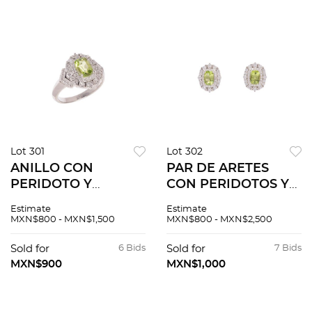
Lot 301
Lot 302
ANILLO CON
PAR DE ARETES
PERIDOTO Y
CON PERIDOTOS Y
CIRCONIAS EN
CIRCONIAS EN
Estimate
Estimate
PLATA .925 Talla: 5
PLATA .925 Poste y
MXN$800 - MXN$1,500
MXN$800 - MXN$2,500
1/2 Peso: 4.2 g.
contra. Tamaño: 1.5
cm x 1.0 cm aprox.
Sold for
6 Bids
Sold for
7 Bids
Peso total: 3.8 g.
MXN$900
MXN$1,000