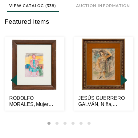
VIEW CATALOG (338)
AUCTION INFORMATION
Featured Items
RODOLFO
JESÚS GUERRERO
MORALES, Mujer
GALVÁN, Niña,
sentada con perro,
Firmado y fechado
Firmado Lápic...
1937 Acu...