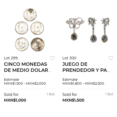
Lot 299
Lot 300
CINCO MONEDAS
JUEGO DE
DE MEDIO DOLAR
PRENDEDOR Y PAR
J.F KENNEDY EN
DE ARETES CON
Estimate
Estimate
PLATA .400 Monedas
ONIX Y CIRCONIAS
MXN$1,500 - MXN$2,000
MXN$1,800 - MXN$2,500
(lig patinadas) en el
EN PLATA .925
Anverso: icónico
Prendedor con
Sold for
1 Bid
Sold for
1 Bid
retrato del
alfiler y seguro
MXN$1,000
MXN$1,500
presidente...
(presenta faltantes
de...