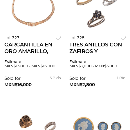
Lot 327
Lot 328
GARGANTILLA EN
TRES ANILLOS CON
ORO AMARILLO,
ZAFIROS Y
BLANCO Y ROSA DE
CIRCONIAS EN ORO
Estimate
Estimate
10K Broche de caja
AMARILLO Y
MXN$13,000 - MXN$16,000
MXN$3,000 - MXN$5,000
con seguro ocho.
BLANCO DE 14K,
Peso: 24.7 g. Largo
PLATA PALADIO Y
Sold for
3 Bids
Sold for
1 Bid
(detalles de
METAL BASE Anillos
MXN$16,000
MXN$2,800
conservac...
de tallas: 5, 4 1/2...