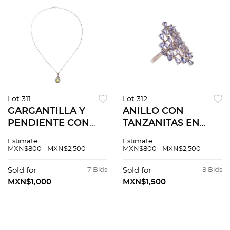
Lot 311
Lot 312
GARGANTILLA Y
ANILLO CON
PENDIENTE CON
TANZANITAS EN
PERIDOTO Y GEMAS
PLATA .925 Talla: 8.
Estimate
Estimate
SEMIPRECIOSAS
4.6 g.
MXN$800 - MXN$2,500
MXN$800 - MXN$2,500
MULTICOLORES EN
PLATA .925 Broche
Sold for
7 Bids
Sold for
8 Bids
de reasa. Largo: 42.0
MXN$1,000
MXN$1,500
cm aprox....