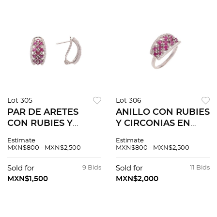
Lot 305
Lot 306
PAR DE ARETES
ANILLO CON RUBIES
CON RUBIES Y
Y CIRCONIAS EN
CIRCONIAS EN
PLATA .925 Talla: 7
Estimate
Estimate
PLATA .925 Poste y
3/4. Peso: 3.5 g.
MXN$800 - MXN$2,500
MXN$800 - MXN$2,500
raqueta. Tamaño: 2.0
cm x 1.0 cm aprox.
Sold for
9 Bids
Sold for
11 Bids
Peso: 6.6 g.
MXN$1,500
MXN$2,000