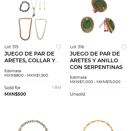
Lot 315
Lot 316
JUEGO DE PAR DE
JUEGO DE PAR DE
ARETES, COLLAR Y
ARETES Y ANILLO
PULSERA CON
CON SERPENTINAS
Estimate
SIMULANTES EN
(OFITAS) EN ORO
MXN$800 - MXN$1,500
Estimate
PLATA .925 Y DOS
AMARILLO DE 10K
MXN$11,000 - MXN$15,000
COLLARES CON
Aretes de poste y
Sold for
1 Bid
SIMULANTES EN
raqueta. Tamaño: 2.5
MXN$500
Unsold
PLATA .925 Par de...
x 2.0...