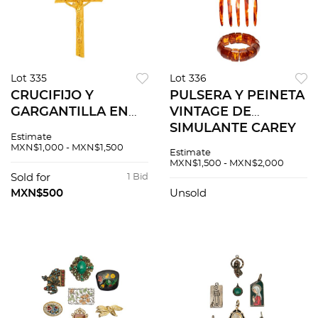
Lot 335
Lot 336
CRUCIFIJO Y
PULSERA Y PEINETA
GARGANTILLA EN
VINTAGE DE
METAL DORADO
SIMULANTE CAREY
Estimate
Broche de reasa.
Y AMBAR CON
MXN$1,000 - MXN$1,500
Estimate
Largo: 55.0 cm
MOTIVOS FLORALES
MXN$1,500 - MXN$2,000
aprox.
Pulsera de largo: 18.0
Sold for
1 Bid
cm aprox. Peineta
MXN$500
Unsold
de cinc...