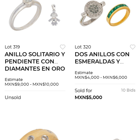
Lot 319
Lot 320
ANILLO SOLITARIO Y
DOS ANILLOS CON
PENDIENTE CON
ESMERALDAS Y
DIAMANTES EN ORO
CIRCONIAS EN ORO
Estimate
BLANCO DE 14K
AMARILLO DE 18K Y
MXN$4,000 - MXN$6,000
Estimate
Anillo (Bizarro) de
METAL BLANCO
MXN$9,000 - MXN$10,000
talla: 5. 1 Diamante
Anillo (GRASSY) de
Sold for
10 Bids
corte brillant...
talla: 6 1/4 Peso: 3.5...
Unsold
MXN$5,000