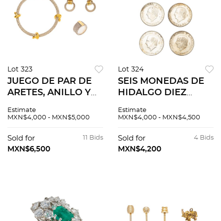
Lot 323
Lot 324
JUEGO DE PAR DE
SEIS MONEDAS DE
ARETES, ANILLO Y
HIDALGO DIEZ
PULSERA EN PLATA
PESOS EN PLATA
Estimate
Estimate
.925 Y VERMEIL DE
.900 Peso total: 173.4
MXN$4,000 - MXN$5,000
MXN$4,000 - MXN$4,500
14K DE LA FIRMA
g. Anverso: el escudo
TANE Aretes de
de México con la
Sold for
11 Bids
Sold for
4 Bids
poste y contra.
denominación arr...
MXN$6,500
MXN$4,200
Tamaño: 1...