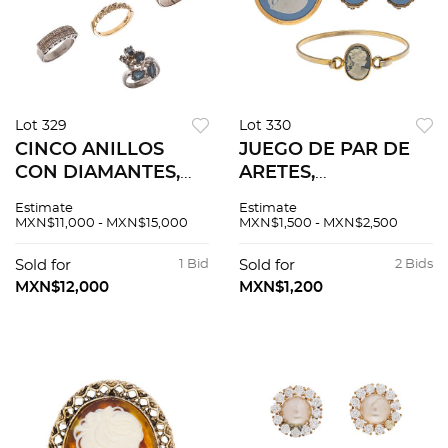
Lot 329
Lot 330
CINCO ANILLOS
JUEGO DE PAR DE
CON DIAMANTES,
ARETES,
CIRCONIAS Y
PRENDEDOR Y
Estimate
Estimate
SIMULANTES EN
PULSERA
MXN$11,000 - MXN$15,000
MXN$1,500 - MXN$2,500
ORO AMARILLO Y
WEDGWOOD
BLANCO DE 14K Y
VINTAGE 70´S CON
Sold for
1 Bid
Sold for
2 Bids
10K, PLATA PALADIO
CAMAFEOS SOBRE
MXN$12,000
MXN$1,200
Y METAL BASE
JASPES AZULES EN
Anillo...
METAL DORADO
Aretes de...