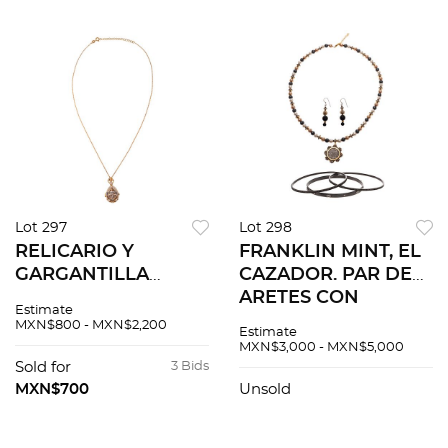
MEMORABILIA DE
1970´S Oc...
Lot 297
Lot 298
RELICARIO Y
FRANKLIN MINT, EL
GARGANTILLA
CAZADOR. PAR DE
FRANKLIN MINT
ARETES CON
Estimate
CON CIRCONIAS Y
ESFERAS EN PLATA
MXN$800 - MXN$2,200
Estimate
SIMULANTE EN
.925, COLLAR CON
MXN$3,000 - MXN$5,000
PLATA .925 Relicario
MONEDA DE MEDIO
Sold for
3 Bids
con pasa cadena
REAL EN PLATA .925
MXN$700
Unsold
articulado. Tamaño:...
Y BRAZALETE HAR...