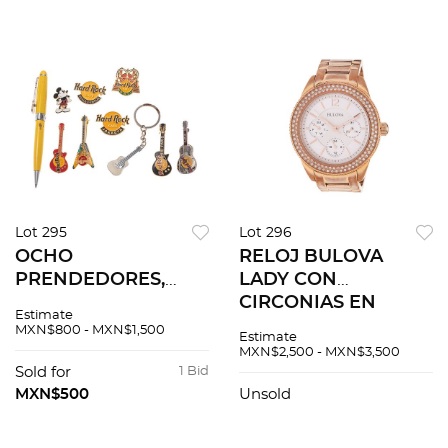
Lot 295
Lot 296
OCHO
RELOJ BULOVA
PRENDEDORES,
LADY CON
LLAVERO Y
CIRCONIAS EN
Estimate
BOLIGRAFO
ACERO INOXIDABLE
MXN$800 - MXN$1,500
Estimate
VINTAGE CON
Y ACABADO DE PVD
MXN$2,500 - MXN$3,500
ESMALTE DE HARD
ROSA REF. 97N101
Sold for
1 Bid
ROCK CAFE EN
Movimiento: cuarzo.
MXN$500
Unsold
METAL BASE Y
Serie: C469XXXX<...
ACERO /