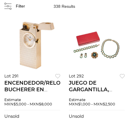
Filter
338 Results
Lot 291
Lot 292
ENCENDEDOR/RELOJ
JUEGO DE
BUCHERER EN
GARGANTILLA,
METAL DORADO
PULSERA, PAR DE
Estimate
Estimate
Encendedor
ARETES Y
MXN$5,000 - MXN$8,000
MXN$1,000 - MXN$2,500
(detalles de
PRENDEDOR CON
conservacion) de
ESMALTE Y
Unsold
Unsold
movimiento:
CIRCONIAS EN