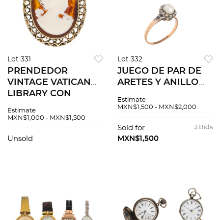
Lot 331
Lot 332
PRENDEDOR
JUEGO DE PAR DE
VINTAGE VATICAN
ARETES Y ANILLO
LIBRARY CON
CON PERLAS
Estimate
CAMAFEO EN METAL
SINTETICAS Y
MXN$1,500 - MXN$2,000
Estimate
DORADO Alfiler y
CIRCONIAS EN ORO
MXN$1,000 - MXN$1,500
seguro. Tamaño: 5.0
AMARILLO DE 8K
Sold for
3 Bids
cm x 4.0 cm aprox.
Aretes de poste y
Unsold
MXN$1,500
Accesorio:...
contra (contras en...