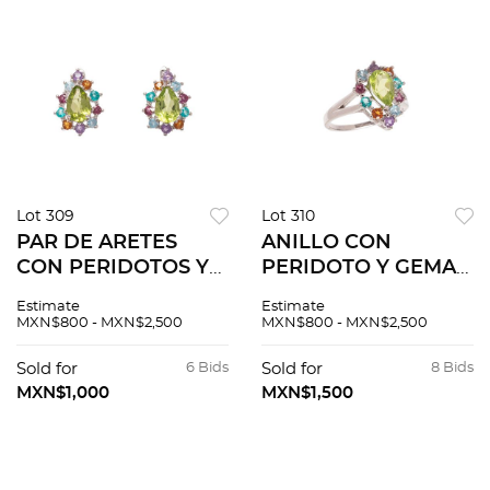
Lot 309
Lot 310
PAR DE ARETES
ANILLO CON
CON PERIDOTOS Y
PERIDOTO Y GEMAS
GEMAS
SEMIPRECIOSAS
Estimate
Estimate
SEMIPRECIOSAS
MULTICOLORES EN
MXN$800 - MXN$2,500
MXN$800 - MXN$2,500
MULTICOLORES EN
PLATA .925 Talla: 7.
PLATA .925 Poste y
Peso: 3.1 g.
Sold for
6 Bids
Sold for
8 Bids
raqueta. Tamaño: 2.0
MXN$1,000
MXN$1,500
cm x 1.2 cm aprox....