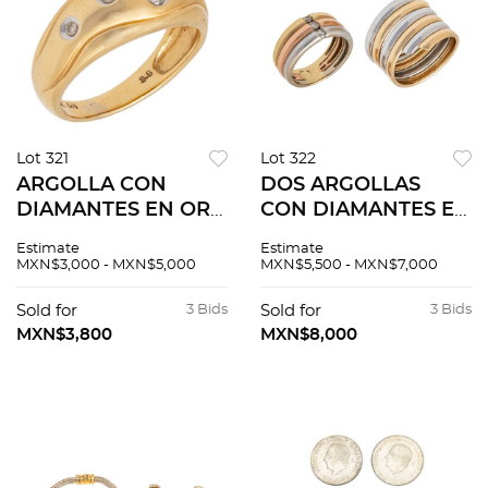
Lot 321
Lot 322
ARGOLLA CON
DOS ARGOLLAS
DIAMANTES EN ORO
CON DIAMANTES EN
AMARILLO DE 14K
ORO AMARILLO,
Estimate
Estimate
Anillo (Bizarro) de
BLANCO Y ROSA DE
MXN$3,000 - MXN$5,000
MXN$5,500 - MXN$7,000
vistas blancas. Talla:
14K Anillos (Bizarro)
5 1/2 Diamantes
de tallas: 5 y 6 1/2
Sold for
3 Bids
Sold for
3 Bids
corte brillante ~0...
Diamantes corte br...
MXN$3,800
MXN$8,000