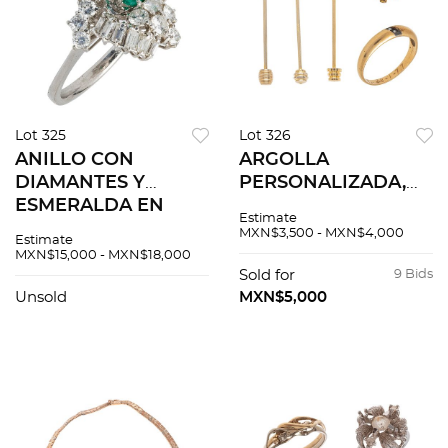
Lot 325
Lot 326
ANILLO CON
ARGOLLA
DIAMANTES Y
PERSONALIZADA,
ESMERALDA EN
PENDIENTE Y TRES
Estimate
ORO BLANCO DE
PINES DE BARRA
MXN$3,500 - MXN$4,000
Estimate
18K Talla: 7 3/4 Peso:
PARA CUELLO DE
MXN$15,000 - MXN$18,000
5.5 g. 1 Esmeralda
CAMISA VINTAGE
Sold for
9 Bids
corte octagonal
CON DIAMANTES EN
Unsold
MXN$5,000
~0.18 ct D...
ORO AMARILLO DE
14K, 8K Y M...