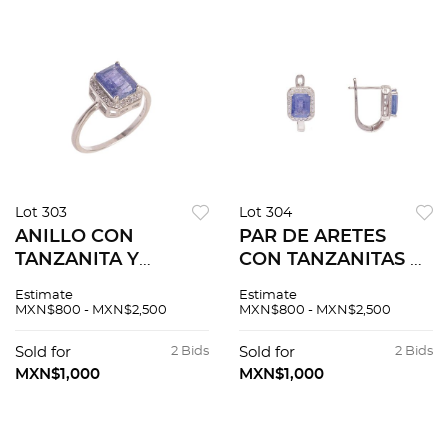
Lot 303
Lot 304
ANILLO CON
PAR DE ARETES
TANZANITA Y
CON TANZANITAS Y
CIRCONIAS EN
CIRCONIAS EN
Estimate
Estimate
PLATA .925 Talla: 6
PLATA .925 Aretes de
MXN$800 - MXN$2,500
MXN$800 - MXN$2,500
3/4. Peso: 2.2 g.
poste y raqueta.
Tamaño: 1.5 cm x 1.0
Sold for
2 Bids
Sold for
2 Bids
cm aprox. Peso: 3.9
MXN$1,000
MXN$1,000
g.