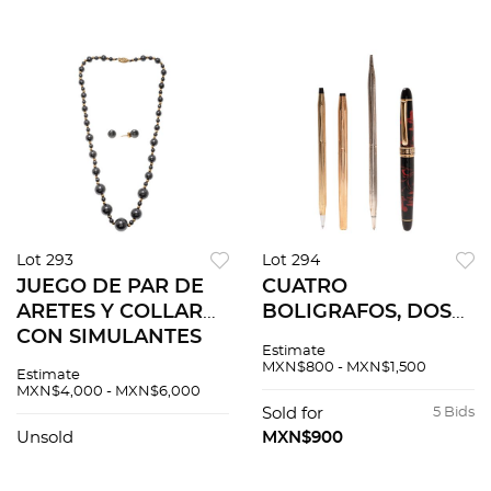
manual. Tamaño: 6.0
METAL DORADO
cm x 2....
Gargantilla con
broche de c...
Lot 293
Lot 294
JUEGO DE PAR DE
CUATRO
ARETES Y COLLAR
BOLIGRAFOS, DOS
CON SIMULANTES
CROSS, PARFUMS
Estimate
EN ORO AMARILLO
UNGARO Y VINTAGE
MXN$800 - MXN$1,500
Estimate
DE 14K Broche de
EN METAL DORADO,
MXN$4,000 - MXN$6,000
anzuelo. Collar de
METAL BASE, Y LACA
Sold for
5 Bids
largo: 44.0 cm aprox.
NEGRA CON METAL
Unsold
MXN$900
...
DORADO Dos
boligr...