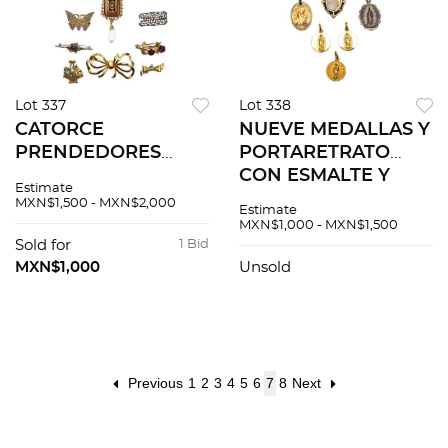
Lot 337
Lot 338
CATORCE
NUEVE MEDALLAS Y
PRENDEDORES
PORTARETRATO
VINTAGE CON
CON ESMALTE Y
Estimate
ESMALTE,
SIMULANTES EN
MXN$1,500 - MXN$2,000
Estimate
CIRCONIAS Y
PLATA .720 Y METAL
MXN$1,000 - MXN$1,500
SIMULANTES EN
DORADO Pasa
Sold for
1 Bid
METAL DORADO Y
cadena articulado.
MXN$1,000
Unsold
PLATA .720 Alfiler y
Tamaños: 1.5 cm...
seguro (algunos con
f...
Previous
1
2
3
4
5
6
7
8
Next