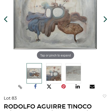
Tap or pinch to expand
Lot 83
to
RODOLFO AGUIRRE TINOCO
favorit