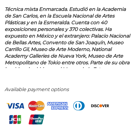
Técnica mixta Enmarcada. Estudió en la Academia
de San Carlos, en la Escuela Nacional de Artes
Plásticas y en la Esmeralda. Cuenta con 40
exposiciones personales y 370 colectivas. Ha
expuesto en México y el extranjero: Palacio Nacional
de Bellas Artes, Convento de San Joaquín, Museo
Carrillo Gil, Museo de Arte Moderno, National
Academy Galleries de Nueva York, Museo de Arte
Metropolitano de Tokio entre otros. Parte de su obra
ha sido adquirida por el Museo de la Estampa y
Grabado Mexicanos (Bulgaria), por el Museo de la
Acuarela, el Museo de Arte Contemporáneo de
Morelia y por el Museo Amecatlel (México). «Rodolfo
Available payment options
Aguirre Tinoco». México: CONACULTA Sistema de
Información Cultural. Consultado el 5 de Mayo del
2024. 75 x 95 cm