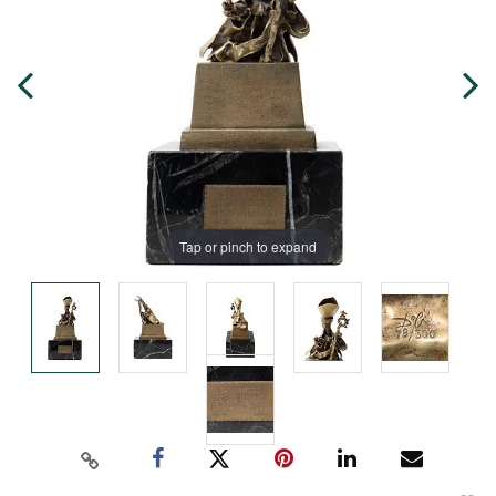
Tap or pinch to expand