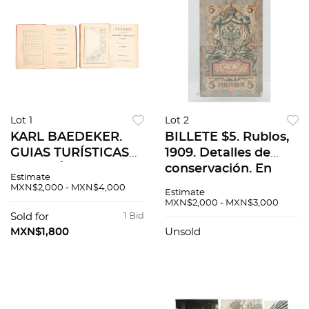
Lot 1
Lot 2
KARL BAEDEKER.
BILLETE $5. Rublos,
GUIAS TURÍSTICAS
1909. Detalles de
DE PARÍS Y LONDES,
conservación. En
Estimate
incluyen tarjetas y
marco de acrílico
MXN$2,000 - MXN$4,000
Estimate
planos 2 pzs
MXN$2,000 - MXN$3,000
Sold for
1 Bid
MXN$1,800
Unsold