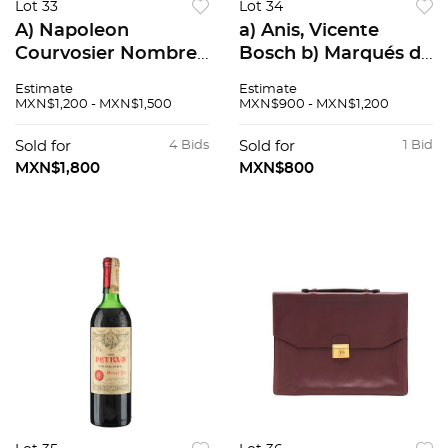
Lot 33
Lot 34
A) Napoleon
a) Anis, Vicente
Courvosier Nombre
Bosch b) Marqués de
Limited Cognac,
Montesquieu V.S.O.P.
Estimate
Estimate
Francia B) Remy
Total de piezas: 2
MXN$1,200 - MXN$1,500
MXN$900 - MXN$1,200
martin VSOP
Cognac, Francia
Sold for
4 Bids
Sold for
1 Bid
Total de Piezas: 2
MXN$1,800
MXN$800