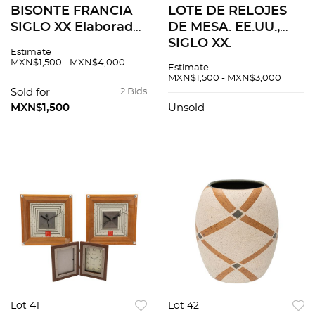
BISONTE FRANCIA
LOTE DE RELOJES
SIGLO XX Elaborado
DE MESA. EE.UU.,
en cristal
SIGLO XX.
Estimate
transparente Sellado
Elaborados en
MXN$1,500 - MXN$4,000
Estimate
Lalique Acabado
madera, metal, y
MXN$1,500 - MXN$3,000
opaco 10 cm altura
material sintético.
Sold for
2 Bids
Detalles de cons...
De la marca Bulova.
MXN$1,500
Unsold
Piezas: 3.
Lot 41
Lot 42