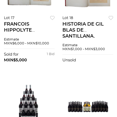
Lot 17
Lot 18
FRANCOIS
HISTORIA DE GIL
HIPPOLYTE
BLAS DE
LALAISSE ALBUM
SANTILLANA.
Estimate
MILITAIRE. EMPIRE
BARCELONA:
MXN$6,000 - MXN$10,000
Estimate
FRANCAIS PARIS,
ESPASA Y
MXN$1,000 - MXN$3,000
1853. 75 litografías.
COMPAÑIA, SIN
Sold for
1 Bid
AÑO. Tomos I - II.
MXN$5,000
Unsold
Edición
monumental. Pzs 2