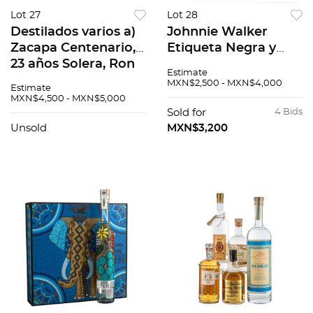
Lot 27
Lot 28
Destilados varios a)
Johnnie Walker
Zacapa Centenario,
Etiqueta Negra y
23 años Solera, Ron
Roja a) Johnnie
Estimate
Guatemala b)
Walker doble blac
MXN$2,500 - MXN$4,000
Estimate
Tengumai, Sake
Blended Whisky
MXN$4,500 - MXN$5,000
Japon c) Titos
Escocia Piezas: 4 b)
Sold for
4 Bids
Handman,...
Johnnie Walke...
Unsold
MXN$3,200