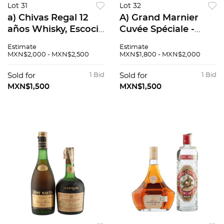
Lot 31
Lot 32
a) Chivas Regal 12
A) Grand Marnier
años Whisky, Escocia
Cuvée Spéciale -
piezas 2 b)
Coffret Licor de
Estimate
Estimate
Buchanan's Deluxe,
naranja Francia B)
MXN$2,000 - MXN$2,500
MXN$1,800 - MXN$2,000
12 años Blended
Grand Mardnier
Scotch Whisky. c)
Licor de naranaja
Sold for
1 Bid
Sold for
1 Bid
Glenfiddich 18 a...
Piezas: 3 Fran...
MXN$1,500
MXN$1,500