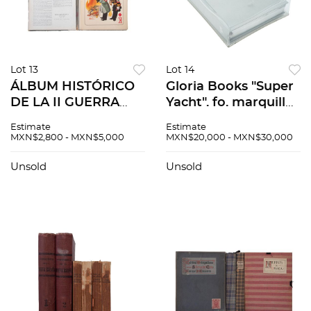
Lot 13
Lot 14
ÁLBUM HISTÓRICO
Gloria Books "Super
DE LA II GUERRA
Yacht". fo. marquilla.
MUNDIAL
Edición limitada de
Estimate
Estimate
ILUSTRADO POR
1,000 ejemplares. En
MXN$2,800 - MXN$5,000
MXN$20,000 - MXN$30,000
ARIAS BERNAL.
acrílico. Raro en
MÉXICO: CARRAL Y
comercio
Unsold
Unsold
CARRAL. 56 láminas.