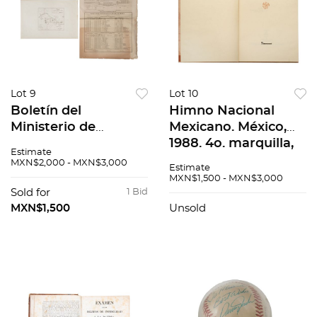
Lot 9
Lot 10
Boletín del
Himno Nacional
Ministerio de
Mexicano. México,
Fomento de la
1988. 4o. marquilla,
Estimate
República Mexicana.
239 p. Encuadernado
MXN$2,000 - MXN$3,000
Estimate
1878. 48 x 23.5 cm. /
en pasta dura.
MXN$1,500 - MXN$3,000
Croquis Pzs 2
Sold for
1 Bid
MXN$1,500
Unsold