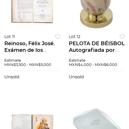
Lot 11
Lot 12
Reinoso, Félix José.
PELOTA DE BÉISBOL
Exámen de los
Autografiada por
Delitos de
Marge Schott.
Estimate
Estimate
Infidelidad á la
Rawlings. Official
MXN$3,500 - MXN$5,000
MXN$4,000 - MXN$6,000
Patria, Imputados á
ball national league.
los Españoles...
En estuche
Unsold
Unsold
Burdeos, 1818 2da
Edición