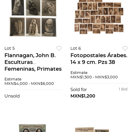
Lot 5
Lot 6
Flannagan, John B.
Fotopostales Árabes.
Esculturas
14 x 9 cm. Pzs 38
Femeninas, Primates
Estimate
y Gatos. New York,
MXN$1,500 - MXN$3,000
Estimate
ca. 1930. Fotografías,
MXN$4,000 - MXN$6,000
Pzs 6
Sold for
1 Bid
Unsold
MXN$1,200