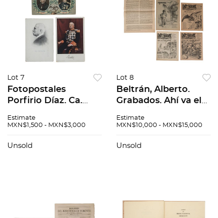
Lot 7
Lot 8
Fotopostales
Beltrán, Alberto.
Porfirio Díaz. Ca.
Grabados. Ahí va el
1910.
Golpe / El Coyote
Estimate
Estimate
Conmemoración
Emplumado. Pzs 4
MXN$1,500 - MXN$3,000
MXN$10,000 - MXN$15,000
Centenario de la
independencia de
Unsold
Unsold
México. Piezas: 3.