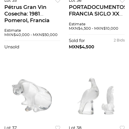
Lot 35
Lot 36
Pétrus Gran Vin
PORTADOCUMENTOS
Cosecha: 1981
FRANCIA SIGLO XX
Pomerol, Francia
De la marca Must de
Estimate
Nivel: en el hombro
Cartier Elaborado en
MXN$4,500 - MXN$10,000
Estimate
superior 91 / 100
piel color vino
MXN$40,000 - MXN$50,000
Incluye
Sold for
2 Bids
guardapolvos
Unsold
MXN$4,500
Detalles...
Lot 37
Lot 38