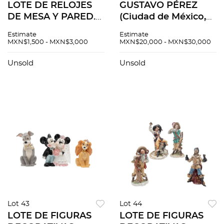
LOTE DE RELOJES
GUSTAVO PÉREZ
DE MESA Y PARED.
(Ciudad de México,
EE.UU., SIGLO XX.
1950 - ) Sin título
Estimate
Estimate
Elaborados en
Firmada Cerámica a
MXN$1,500 - MXN$3,000
MXN$20,000 - MXN$30,000
madera, metal,
la alta temperatura
material sintético.
Con etiqueta de
Unsold
Unsold
De la marca Bulova.
Aquelarre 1...
Piezas: 3
Lot 43
Lot 44
LOTE DE FIGURAS
LOTE DE FIGURAS