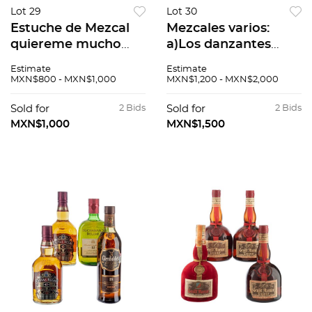
Lot 29
Lot 30
Estuche de Mezcal
Mezcales varios:
quiereme mucho
a)Los danzantes
edicion invierno 2018
reposado Espadin b)
Estimate
Estimate
Mezcal quiereme
Hera artesanal puro
MXN$800 - MXN$1,000
MXN$1,200 - MXN$2,000
mucho Oaxaca,
c) Amigo maya d)
Mexico 375 ml
Olla zapoteca
Sold for
2 Bids
Sold for
2 Bids
Mezcal quiereme
natural con g...
MXN$1,000
MXN$1,500
mucho...