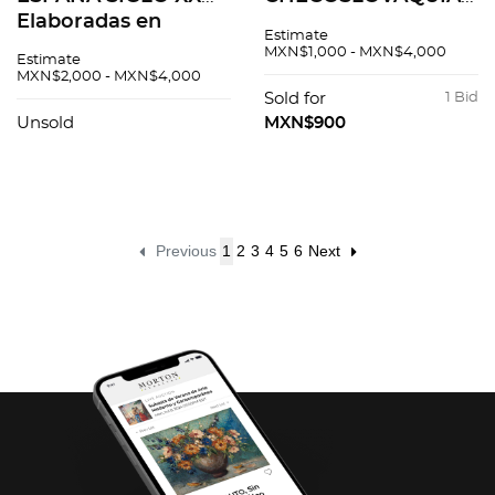
Elaboradas en
SIGLO XX Elaboradas
Estimate
porcelana
en cristal de
MXN$1,000 - MXN$4,000
Estimate
policromada
Bohemia. En color
MXN$2,000 - MXN$4,000
Selladas Lladró
azul. Decoración
Sold for
1 Bid
Acabado brillante 28
facetada uno con
Unsold
MXN$900
cm altura mayor ...
tapón original
Previous
1
2
3
4
5
6
Next