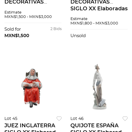
DECORATIVAS
DECORATIVAS
EE.UU. SIGLO XX
SIGLO XX Elaboradas
Estimate
Elaborados en
en porcelana
MXN$1,500 - MXN$3,000
Estimate
porcelana
Acabado brillante
MXN$1,800 - MXN$3,000
policromada
Diseño a manera de
Sold for
2 Bids
Selladas Lenox
piratas Decoración
MXN$1,500
Unsold
Acabado brillante
con...
Diseño...
Lot 45
Lot 46
JUEZ INGLATERRA
QUIJOTE ESPAÑA