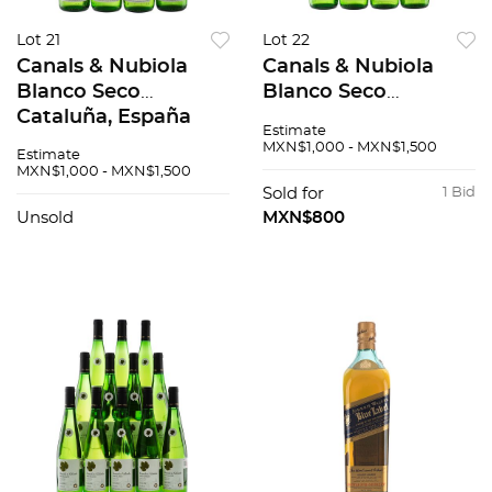
Lot 21
Lot 22
Canals & Nubiola
Canals & Nubiola
Blanco Seco
Blanco Seco
Cataluña, España
Cataluña, España
Estimate
Nivel: Llenado alto
Nivel: Llenado alto
MXN$1,000 - MXN$1,500
Estimate
Piezas: 6 82 / 100
Piezas: 6 82 / 100
MXN$1,000 - MXN$1,500
Sold for
1 Bid
Unsold
MXN$800