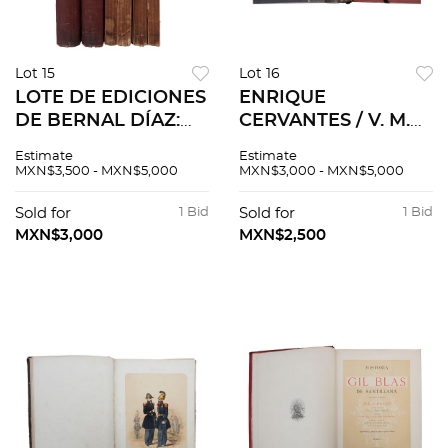
Lot 15
Lot 16
LOTE DE EDICIONES
ENRIQUE
DE BERNAL DÍAZ:
CERVANTES / V. M.
HISTORIA
VILLEGAS. Hierros
Estimate
Estimate
VERDADERA DE LA
de Oaxaca (1932) /
MXN$3,500 - MXN$5,000
MXN$3,000 - MXN$5,000
CONQUISTA DE
Hierros y forjadores
MÉXICO, 1904. Pzs 6
Poblanos (1933) /
Sold for
1 Bid
Sold for
1 Bid
Hierros coloniales.
MXN$3,000
MXN$2,500
Pzs 4