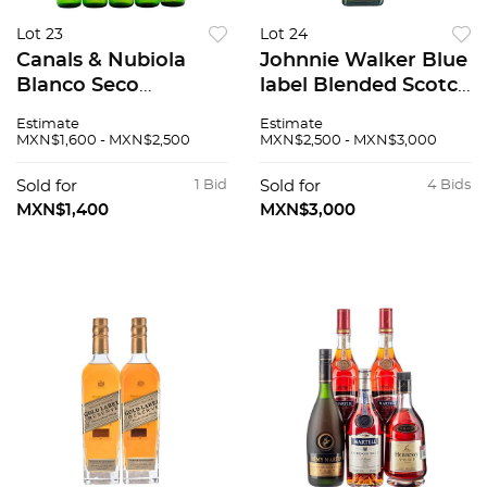
Lot 23
Lot 24
Canals & Nubiola
Johnnie Walker Blue
Blanco Seco
label Blended Scotch
Cataluña, España
Whisky.
Estimate
Estimate
Nivel: Llenado alto
MXN$1,600 - MXN$2,500
MXN$2,500 - MXN$3,000
Piezas: 12 82 / 100
Sold for
1 Bid
Sold for
4 Bids
MXN$1,400
MXN$3,000