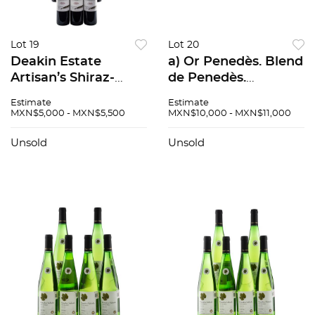
Lot 19
Lot 20
Deakin Estate
a) Or Penedès. Blend
Artisan’s Shiraz-
de Penedès.
Cabernet Sauvignon.
Cosecha: 2018.
Estimate
Estimate
Blend (Shiraz &
Penedès, España.
MXN$5,000 - MXN$5,500
MXN$10,000 - MXN$11,000
Cabernet
Llenado: alto. Piezas:
Sauvignon). Cosecha:
6. 93 / 100. b)...
Unsold
Unsold
2015. South Easte...