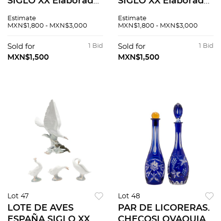
SIGLO XX Elaborado
SIGLO XX Elaborado
en porcelana
en porcelana
Estimate
Estimate
policromada Sellada
policromada Sellada
MXN$1,800 - MXN$3,000
MXN$1,800 - MXN$3,000
Royal Doulton
Lladró Acabado
Acabado brillante 17
brillante Con caja
Sold for
1 Bid
Sold for
1 Bid
cm altura Detal...
original 31 cm al...
MXN$1,500
MXN$1,500
Lot 47
Lot 48
LOTE DE AVES
PAR DE LICORERAS.
ESPAÑA SIGLO XX
CHECOSLOVAQUIA,