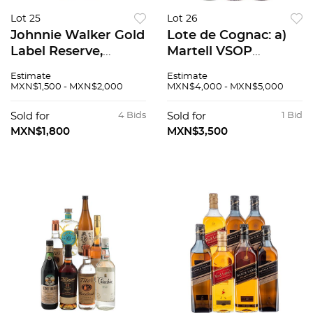
Lot 25
Lot 26
Johnnie Walker Gold
Lote de Cognac: a)
Label Reserve,
Martell VSOP
Blended Scotch
Medaillon Coñac,
Estimate
Estimate
Whisky. Piezas 2
Francia. Piezas: 2 b)
MXN$1,500 - MXN$2,000
MXN$4,000 - MXN$5,000
Martell Cordon Bleu
Coñac, Francia c)
Sold for
4 Bids
Sold for
1 Bid
Henes...
MXN$1,800
MXN$3,500