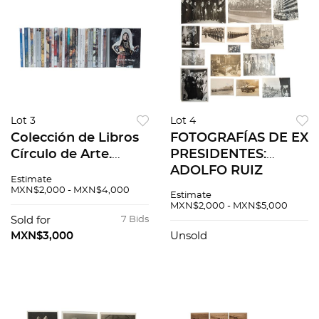
Lot 3
Lot 4
Colección de Libros
FOTOGRAFÍAS DE EX
Círculo de Arte.
PRESIDENTES:
CONACULTA.
ADOLFO RUIZ
Estimate
México: 1999, 2000.
CORTINEZ -
MXN$2,000 - MXN$4,000
Estimate
Ilustrados. Algunos
DWIGHT
MXN$2,000 - MXN$5,000
con empaque
EISENHOWER,
Sold for
7 Bids
origianal. Pzs 34
INAUGURACIÓN DE
MXN$3,000
Unsold
LA PRESA FALCÓN...
Pzs 15