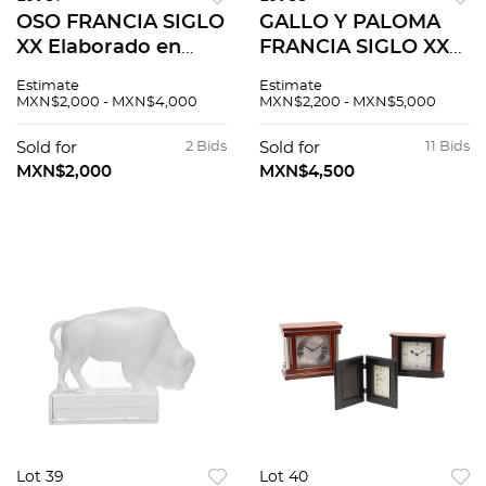
OSO FRANCIA SIGLO
GALLO Y PALOMA
XX Elaborado en
FRANCIA SIGLO XX
cristal transparente
Elaborados en cristal
Estimate
Estimate
Sellado Lalique 16
transparente
MXN$2,000 - MXN$4,000
MXN$2,200 - MXN$5,000
cm altura Detalles
Sellados Lalique
de conservación
Acabado opaco 29
Sold for
2 Bids
Sold for
11 Bids
cm altura mayor D...
MXN$2,000
MXN$4,500
Lot 39
Lot 40