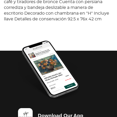
café y tiradores de bronce Cuenta con persiana
corrediza y bandeja deslizable a manera de
escritorio Decorado con chambrana en "H" Incluye
llave Detalles de conservación 92.5 x 76x 42 cm
Download Our App