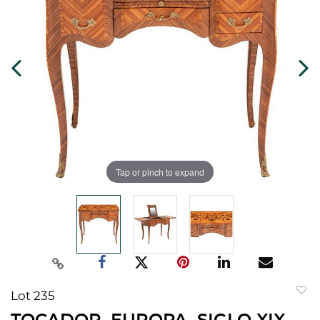
Tap or pinch to expand
Lot 235
to