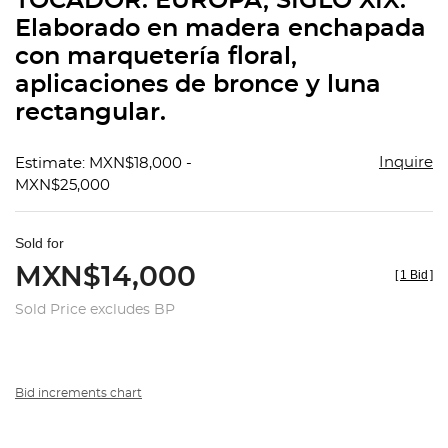
TOCADOR. EUROPA, SIGLO XIX.
favorit
Elaborado en madera enchapada
con marquetería floral,
aplicaciones de bronce y luna
rectangular.
Inquire
Estimate: MXN$18,000 -
MXN$25,000
Sold for
MXN$14,000
[
1 Bid
]
Sold Price excludes BP
Bid increments chart