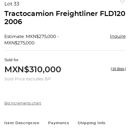
Lot 33
to
Tractocamion Freightliner FLD120
favorit
2006
Inquire
Estimate: MXN$275,000 -
MXN$275,000
Sold for
MXN$310,000
[
26 Bids
]
Sold Price excludes BP
Bid increments chart
Item Description
Payments
Shipping Info