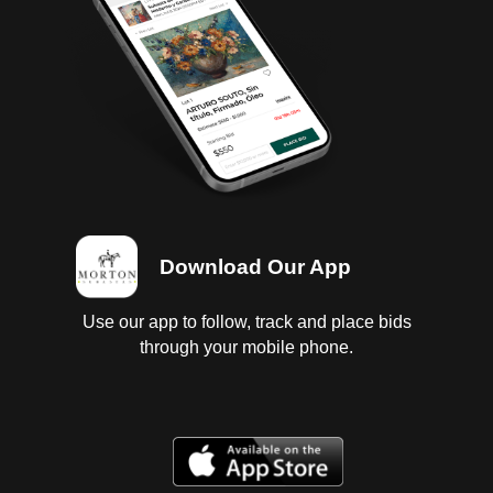
Condition
Ubicación: Puebla ; Observaciones: Unidad
accidentada sin prueba de arranque, por lo que no
se garantiza funcionamiento, motor con fuga de
aceite, dañado y con faltantes, sin batería;
transmisión estándar desarmada con faltantes,
tanques de combustible dañados, sin pedal
acelerador, sin flecha cardan; diferencial sin probar;
interiores dañados, vestidura y tapete rotos;
Download Our App
instrumentos maltratados y sucios, tablero dañado,
tacometro desmontado; suspensión sin probar;
chasis con corrosión; carrocería con golpes severos
Use our app to follow, track and place bids
por accidente y con faltantes, cofre dañado, sin
through your mobile phone.
faros, sin espejos, defensa delantera dañada, cofre
dañado, faros opacos; llantas lisas y dañadas.
NUMERO DE MOTOR NO VISIBLE. Baja estatal y
federal 2025, falta tenencia 2021. Se entregan baja y
tenencias en copia, es responsabilidad del cliente
certificarlas.