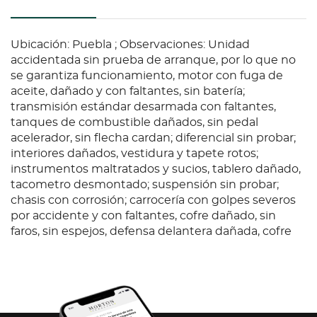
Ubicación: Puebla ; Observaciones: Unidad
accidentada sin prueba de arranque, por lo que no
se garantiza funcionamiento, motor con fuga de
aceite, dañado y con faltantes, sin batería;
transmisión estándar desarmada con faltantes,
tanques de combustible dañados, sin pedal
acelerador, sin flecha cardan; diferencial sin probar;
interiores dañados, vestidura y tapete rotos;
instrumentos maltratados y sucios, tablero dañado,
tacometro desmontado; suspensión sin probar;
chasis con corrosión; carrocería con golpes severos
por accidente y con faltantes, cofre dañado, sin
faros, sin espejos, defensa delantera dañada, cofre
dañado, faros opacos; llantas lisas y dañadas.
NUMERO DE MOTOR NO VISIBLE. Baja estatal y
federal 2025, falta tenencia 2021. Se entregan baja y
tenencias en copia, es responsabilidad del cliente
certificarlas.