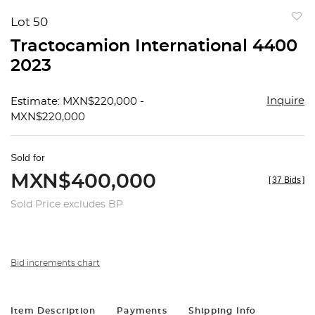
Lot 50
to
Tractocamion International 4400
favorit
2023
Inquire
Estimate: MXN$220,000 -
MXN$220,000
Sold for
MXN$400,000
[
37 Bids
]
Sold Price excludes BP
Bid increments chart
Item Description
Payments
Shipping Info