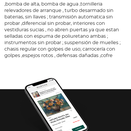
,bomba de alta, bomba de agua ,tornilleria
relevadores de arranque , turbo desarmado sin
baterias, sin llaves ; transmisión automatica sin
probar ,diferencial sin probar, interiores con
vestiduras sucias , no abren puertas ya que estan
selladas con espuma de poliuretano ambas ;
instrumentos sin probar ; suspensión de muelles ;
chasis regular con golpes de uso; carrocería con
golpes ,espejos rotos , defensas dañadas ,cofre
dañado, falta tapon de combustible con 6 llantas
lisas. Baja federal y estatal 2025, SIN tenencias.
Condition
Ubicación: Morelia, Mich.; Observaciones: Unidad sin
prueba de arranque, por lo que no se garantiza su
funcionamiento, con Motor a diesel, con fuga de
aceite ,motor con faltantes,banda de accesorios,
,bomba de alta, bomba de agua ,tornilleria
relevadores de arranque , turbo desarmado sin
baterias, sin llaves ; transmisión automatica sin