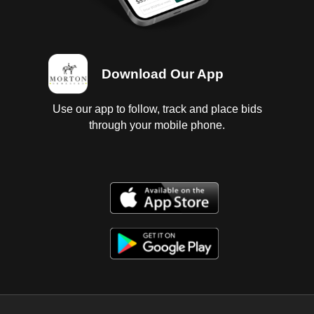
probar ,diferencial sin probar, interiores con
vestiduras sucias , no abren puertas ya que estan
selladas con espuma de poliuretano ambas ;
instrumentos sin probar ; suspensión de muelles ;
Download Our App
chasis regular con golpes de uso; carrocería con
golpes ,espejos rotos , defensas dañadas ,cofre
dañado, falta tapon de combustible con 6 llantas
Use our app to follow, track and place bids
lisas. Baja federal y estatal 2025, SIN tenencias.
through your mobile phone.