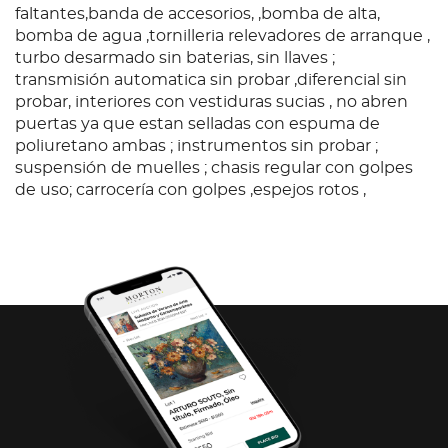
faltantes,banda de accesorios, ,bomba de alta,
bomba de agua ,tornilleria relevadores de arranque ,
turbo desarmado sin baterias, sin llaves ;
transmisión automatica sin probar ,diferencial sin
probar, interiores con vestiduras sucias , no abren
puertas ya que estan selladas con espuma de
poliuretano ambas ; instrumentos sin probar ;
suspensión de muelles ; chasis regular con golpes
de uso; carrocería con golpes ,espejos rotos ,
defensas dañadas ,cofre dañado, falta tapon de
combustible con 6 llantas lisas. Baja federal y estatal
2025, SIN tenencias.
Condition
Ubicación: Coacalco, Edomex.; Ubicación: Coacalco,
Edomex.Unidad sin prueba de arranque, por lo que
no se garantiza su funcionamiento, con Motor a
diesel, con fuga de aceite ,motor con
faltantes,banda de accesorios, ,bomba de alta,
bomba de agua ,tornilleria relevadores de arranque ,