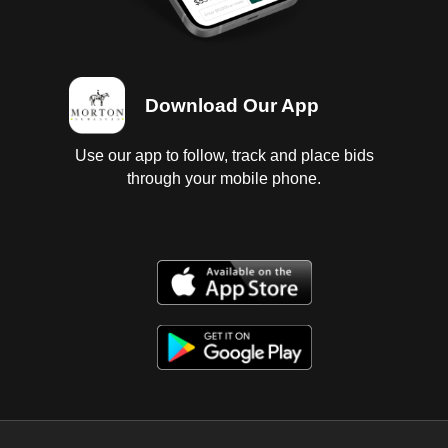
turbo desarmado sin baterias, sin llaves ;
transmisión automatica sin probar ,diferencial sin
probar, interiores con vestiduras sucias , no abren
puertas ya que estan selladas con espuma de
Download Our App
poliuretano ambas ; instrumentos sin probar ;
suspensión de muelles ; chasis regular con golpes
de uso; carrocería con golpes ,espejos rotos ,
Use our app to follow, track and place bids
defensas dañadas ,cofre dañado, falta tapon de
through your mobile phone.
combustible con 6 llantas lisas. Baja federal y estatal
2025, SIN tenencias.