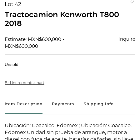
Lot 42
to
Tractocamion Kenworth T800
favorit
2018
Inquire
Estimate: MXN$600,000 -
MXN$600,000
Unsold
Bid increments chart
Item Description
Payments
Shipping Info
Ubicación: Coacalco, Edomex.; Ubicación: Coacalco,
Edomex.Unidad sin prueba de arranque, motor a
diesel con fuga de aceite, baterías dañadas, sin llave;