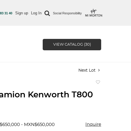
Sign up
Log In
 83 31 40
Social Responsibility
VIEW CATALOG (30)
Next Lot
Add
to
camion Kenworth T800
favorite
Inquire
$650,000 - MXN$650,000