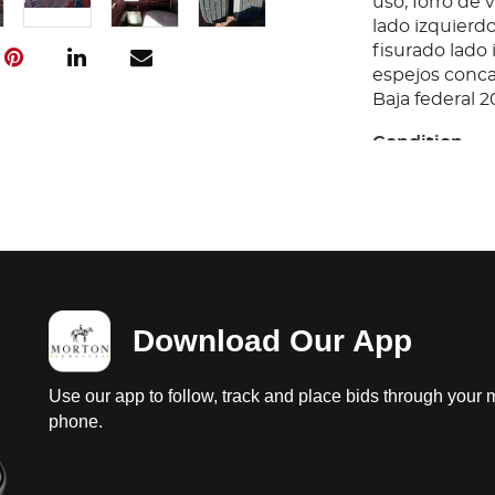
uso, forro de 
lado izquierd
fisurado lado i
espejos concav
Baja federal 2
Condition
Ubicación: Alt
TampsUnidad a
falta llave; t
diferenciales 
con desgaste;
con faltantes;
Download Our App
regular estad
uso, forro de 
lado izquierd
Use our app to follow, track and place bids through your 
fisurado lado i
phone.
espejos concav
Baja federal 2