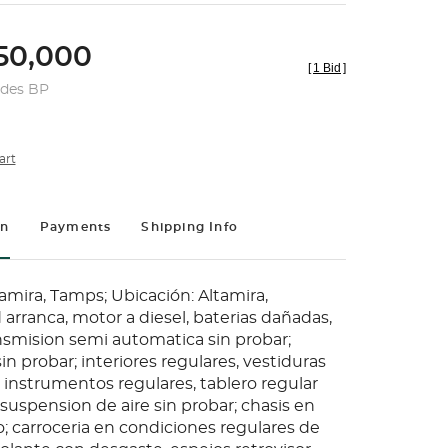
0,000
[
1 Bid
]
udes BP
art
on
Payments
Shipping Info
amira, Tamps; Ubicación: Altamira,
rranca, motor a diesel, baterias dañadas,
ransmision semi automatica sin probar;
sin probar; interiores regulares, vestiduras
 instrumentos regulares, tablero regular
 suspension de aire sin probar; chasis en
o; carroceria en condiciones regulares de