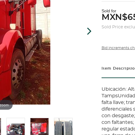
Sold for
MXN$65
Sold Price excl
Bid increments ch
Item Descripti
Ubicación: Alt
TampsUnidad a
falta llave; t
 zoom
diferenciales 
con desgaste;
con faltantes;
regular estad