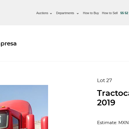
Auctions
Departments
How to Buy
How to Sell
55 52
mpresa
Lot 27
Tracto
2019
Estimate: MXN