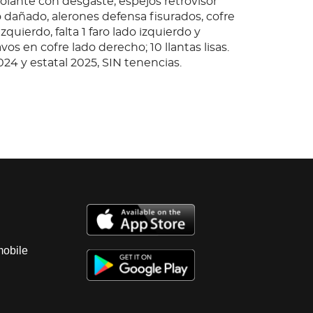
volante con desgaste, espejos retrovisor
o dañado, alerones defensa fisurados, cofre
zquierdo, falta 1 faro lado izquierdo y
os en cofre lado derecho; 10 llantas lisas.
024 y estatal 2025, SIN tenencias.
amira, Tamps; Ubicación: Altamira,
rranca, motor a diesel, baterias dañadas,
ransmision semi automatica sin probar;
sin probar; interiores regulares, vestiduras
 instrumentos regulares, tablero regular
 suspension de aire sin probar; chasis en
o; carroceria en condiciones regulares de
volante con desgaste, espejos retrovisor
o dañado, alerones defensa fisurados, cofre
mobile
zquierdo, falta 1 faro lado izquierdo y
os en cofre lado derecho; 10 llantas lisas.
024 y estatal 2025, SIN tenencias.