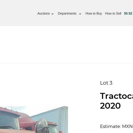
Auctions
Departments
How to Buy
How to Sell
55 52
Lot 3
Tracto
2020
Estimate: MXN