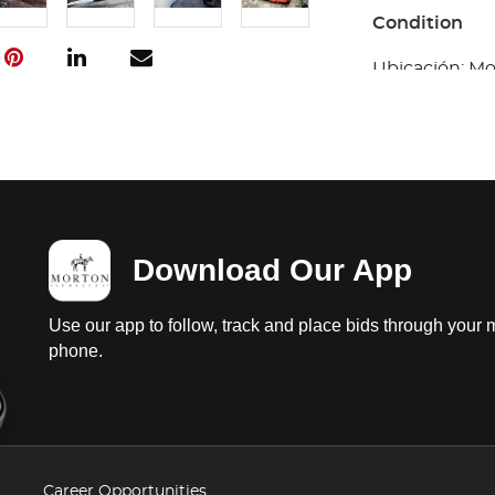
Condition
Ubicación: Mor
prueba de arr
baterías dañad
fugas de aceit
desmontado, 
interiores reg
en mal estado 
probar; carroc
Download Our App
tanque, parabr
federal y esta
Use our app to follow, track and place bids through your 
phone.
Career Opportunities