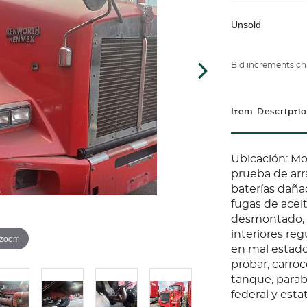
Unsold
Bid increments ch
Item Descripti
Ubicación: Mor
prueba de arr
baterías dañad
fugas de aceit
desmontado, 
interiores reg
 zoom
en mal estado 
probar; carroc
tanque, parabr
federal y esta