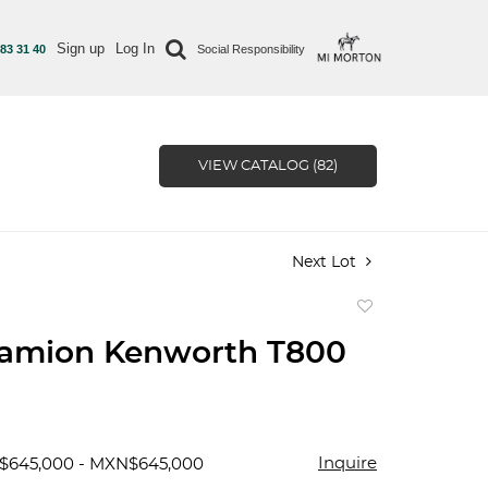
Sign up
Log In
 83 31 40
Social Responsibility
VIEW CATALOG (82)
Next Lot
Add
to
camion Kenworth T800
favorite
Inquire
$645,000 - MXN$645,000