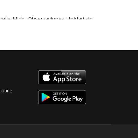
elia, Mich.; Observaciones: Unidad sin
anque, motor a diesel con fuga de aceite,
as, sin llave; transmisión sin probar con
e, diferencial con fugas de aceite, cardan
quinta rueda dañada y desmontada;
ulares, vestiduras regulares; instrumentos
sin probar, con faltantes; suspensión sin
ería con golpes ligeros, sin tapon de
isas roto; 6 llantas lisas y dañadas. Baja
tal 2025, Sin tenencias.
mobile