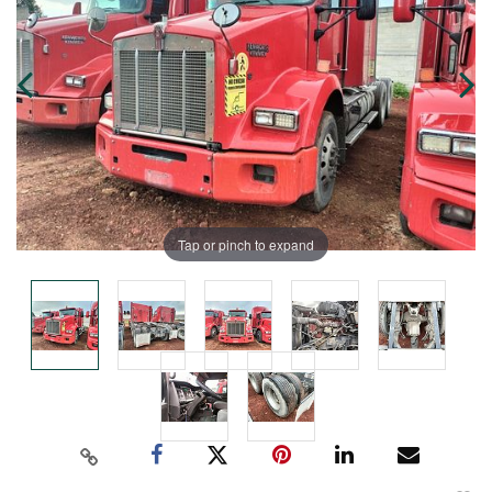
Tap or pinch to expand