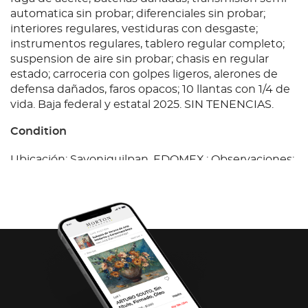
automatica sin probar; diferenciales sin probar;
interiores regulares, vestiduras con desgaste;
instrumentos regulares, tablero regular completo;
suspension de aire sin probar; chasis en regular
estado; carroceria con golpes ligeros, alerones de
defensa dañados, faros opacos; 10 llantas con 1/4 de
vida. Baja federal y estatal 2025. SIN TENENCIAS.
Condition
Ubicación: Sayoniquilpan, EDOMEX.; Observaciones:
Unidad motor a diesel con prueba de arranque, con
fuga de aceite, baterias dañadas; transmision semi
automatica sin probar; diferenciales sin probar;
interiores regulares, vestiduras con desgaste;
instrumentos regulares, tablero regular completo;
suspension de aire sin probar; chasis en regular
estado; carroceria con golpes ligeros, alerones de
defensa dañados, faros opacos; 10 llantas con 1/4 de
vida. Baja federal y estatal 2025. SIN TENENCIAS.