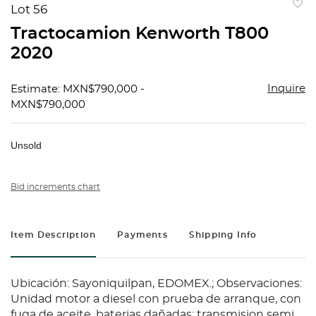
Lot 56
to
Tractocamion Kenworth T800
favorit
2020
Inquire
Estimate: MXN$790,000 -
MXN$790,000
Unsold
Bid increments chart
Item Description
Payments
Shipping Info
Ubicación: Sayoniquilpan, EDOMEX.; Observaciones:
Unidad motor a diesel con prueba de arranque, con
fuga de aceite, baterias dañadas; transmision semi