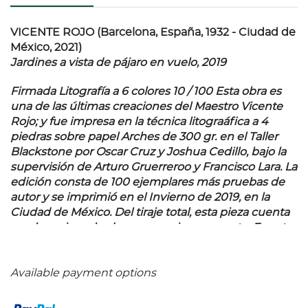
VICENTE ROJO (Barcelona, España, 1932 - Ciudad de
México, 2021)
Jardines a vista de pájaro en vuelo, 2019
Firmada Litografía a 6 colores 10 / 100 Esta obra es
una de las últimas creaciones del Maestro Vicente
Rojo; y fue impresa en la técnica litograáfica a 4
piedras sobre papel Arches de 300 gr. en el Taller
Blackstone por Oscar Cruz y Joshua Cedillo, bajo la
supervisión de Arturo Gruerreroo y Francisco Lara. La
edición consta de 100 ejemplares más pruebas de
autor y se imprimió en el Invierno de 2019, en la
Ciudad de México. Del tiraje total, esta pieza cuenta
con los seis grabados en un mismo soporte. Fuente
consultada: sitio oficial del Colegio Nacional
www.conal.com.mx 32 x 10 cm medidas de cada
imagen 50 x 150 cm medidas totales del papel
Available payment options