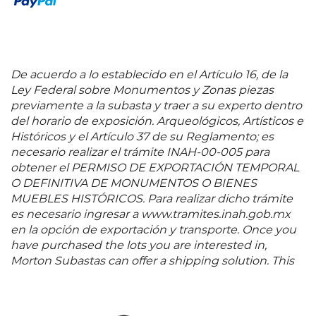
De acuerdo a lo establecido en el Artículo 16, de la
Ley Federal sobre Monumentos y Zonas piezas
previamente a la subasta y traer a su experto dentro
del horario de exposición. Arqueológicos, Artísticos e
Históricos y el Artículo 37 de su Reglamento; es
necesario realizar el trámite INAH-00-005 para
obtener el PERMISO DE EXPORTACIÓN TEMPORAL
O DEFINITIVA DE MONUMENTOS O BIENES
MUEBLES HISTÓRICOS. Para realizar dicho trámite
es necesario ingresar a www.tramites.inah.gob.mx
en la opción de exportación y transporte. Once you
have purchased the lots you are interested in,
Morton Subastas can offer a shipping solution. This
shipping company will be able to answer any
questions you may have in regards to delivery,
either before or after the auction has been