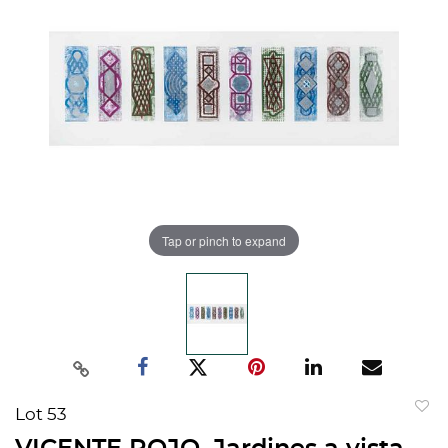
Tap or pinch to expand
Lot 53
to