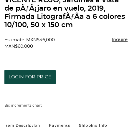
VICENTE ROJO, Jardines a vista
favorit
de pÃƒÂ¡jaro en vuelo, 2019,
Firmada LitografÃƒÂ­a a 6 colores
10/100, 50 x 150 cm
Inquire
Estimate: MXN$46,000 -
MXN$60,000
LOGIN FOR PRICE
Bid increments chart
Item Description
Payments
Shipping Info