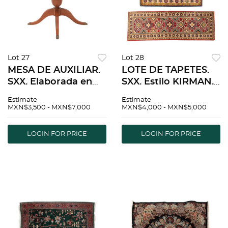
Lot 27
Lot 28
MESA DE AUXILIAR.
LOTE DE TAPETES.
SXX. Elaborada en
SXX. Estilo KIRMAN.
madera. Cubierta
Elaborados en fibras
Estimate
Estimate
circular, fuste a
de lana y
MXN$3,500 - MXN$7,000
MXN$4,000 - MXN$5,000
manera de jarrÃƒÂ³n
algodÃƒÂ³n. Detalles
y soportes con
de conservaciÃƒÂ³n.
LOGIN FOR PRICE
LOGIN FOR PRICE
casquillos.
125 x 85 cm y 177 x 61
cm