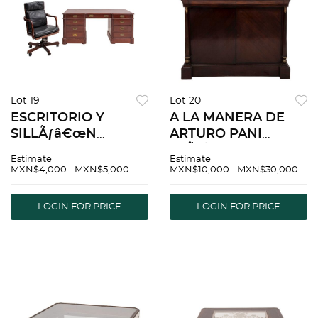
Lot 19
Lot 20
ESCRITORIO Y
A LA MANERA DE
SILLÃƒâ€œN
ARTURO PANI
EJECUTIVO. SXX.
(MÃƒÂ©xico, 1915-
Estimate
Estimate
Elaborados en
1981) GABINETE
MXN$4,000 - MXN$5,000
MXN$10,000 - MXN$30,000
madera y metal.
MÃƒâ€°XICO, SIGLO
Escritorio con
XX Elaborado en
LOGIN FOR PRICE
LOGIN FOR PRICE
cubierta irregular, 9
madera Cubierta
cajones.
rectangular y 2
puerta...