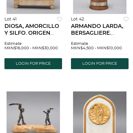
Lot 41
Lot 42
DIOSA, AMORCILLO
ARMANDO LARDA,
Y SILFO. ORIGEN
BERSAGLIERE.
EUROPEO, FINALES
ITALIA, PRINCIPIOS
Estimate
Estimate
DEL SXIX. Estilo
DEL SXX. Escultura
MXN$16,000 - MXN$30,000
MXN$4,500 - MXN$10,000
CLÃƒÂSICO.
de plata ley .800 con
Elaborado en
esmalte de colores.
LOGIN FOR PRICE
LOGIN FOR PRICE
alabastro.
Firmada.