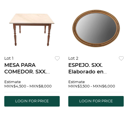
Lot 1
Lot 2
MESA PARA
ESPEJO. SXX.
COMEDOR. SXX.
Elaborado en
Elaborada en
madera dorada.
Estimate
Estimate
madera. Con
Diseño oval.
MXN$4,500 - MXN$8,000
MXN$3,500 - MXN$6,000
cubierta cuadrada
Decorado con
de granito fustes
elementos
LOGIN FOR PRICE
LOGIN FOR PRICE
torneados y
vegetales, orgánicos
soportes tipo
y molduras.
carrete.