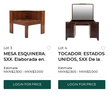
Lot 3
Lot 4
MESA ESQUINERA.
TOCADOR. ESTADOS
SXX. Elaborada en
UNIDOS, SXX De la
madera. Par de
firma WIDDICOMB
Estimate
Estimate
puertas y soportes
FURNITURE. Con 5
MXN$2,500 - MXN$3,000
MXN$2,500 - MXN$3,000
lisos. Decorada con
cajones y soportes
molduras.
lisos. Decorado con
LOGIN FOR PRICE
LOGIN FOR PRICE
esmalte dorado.