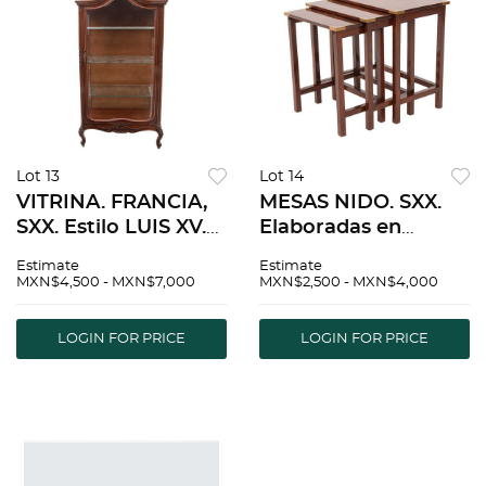
Lot 13
Lot 14
VITRINA. FRANCIA,
MESAS NIDO. SXX.
SXX. Estilo LUIS XV.
Elaboradas en
Elaborado en
madera, decoradas
Estimate
Estimate
madera. Con puerta
con aplicaciones de
MXN$4,500 - MXN$7,000
MXN$2,500 - MXN$4,000
y entrepaÃƒÂ±os de
latÃƒÂ³n dorado a
vidrio y soportes
manera de flores.
LOGIN FOR PRICE
LOGIN FOR PRICE
tipo cabriolÃƒÂ©.
Piezas: 3