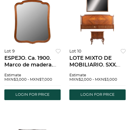
Lot 9
Lot 10
ESPEJO. Ca. 1900.
LOTE MIXTO DE
Marco de madera.
MOBILIARIO. SXX.
Luna irregular
Elaborado en
Estimate
Estimate
biselada. 5 capas de
madera. Consta de
MXN$3,000 - MXN$7,000
MXN$2,000 - MXN$3,000
platinado. Detalles
Cabecera, espejo y
de conservación 80 x
mesa de noche.
LOGIN FOR PRICE
LOGIN FOR PRICE
66 cm