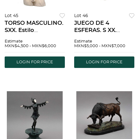
Lot 45
Lot 46
TORSO MASCULINO.
JUEGO DE 4
SXX. Estilo
ESFERAS. S XX.
grecorromano.
Elaboradas en
Estimate
Estimate
Elaborado en pasta.
granito. Acabado
MXN$4,500 - MXN$6,000
MXN$5,000 - MXN$7,000
Detalles de
pulido. Detalles de
conservaciÃƒÂ³n,
conservaciÃƒÂ³n
LOGIN FOR PRICE
LOGIN FOR PRICE
estructura, manchas,
desportilladuras