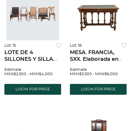
Lot 15
Lot 16
LOTE DE 4
MESA. FRANCIA,
SILLONES Y SILLA.
SXX. Elaborada en
SXX. Elaboradas en
madera Con
Estimate
Estimate
madera. Con
cubierta rectangular,
MXN$2,500 - MXN$4,000
MXN$3,500 - MXN$6,000
tapicerÃƒÂ­as de piel
fustes torzales,
y bejuco. Diferentes
chambrana
LOGIN FOR PRICE
LOGIN FOR PRICE
diseÃƒÂ±os y
compuesta y
decoraciones.
soportes tipo bollo.