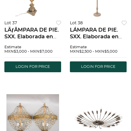
Lot 37
Lot 38
LÃƒÂMPARA DE PIE.
LÁMPARA DE PIE.
SXX. Elaborada en
SXX. Elaborada en
metal dorado. Fuste
metal. Base circular,
Estimate
Estimate
torneado, decorada
fuste torneado y
MXN$3,000 - MXN$7,000
MXN$2,500 - MXN$5,000
con cartelas,
estriado. Con
elementos vegetales
pantalla de mimbre.
LOGIN FOR PRICE
LOGIN FOR PRICE
y orgÃƒÂ¡nicos. Para
Para 1 luz. 160 cm
1 luz
altura