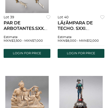
Lot 39
Lot 40
PAR DE
LÃƒÂMPARA DE
ARBOTANTES.SXX.
TECHO. SXXI.
Elaborados en metal
Elaborada en metal
Estimate
Estimate
dorado. Decorados
dorado. Brazos lisos.
MXN$3,500 - MXN$7,000
MXN$8,000 - MXN$12,000
con hilos de cristal.
Para 24 luces
Para 2 luces cada
Detalles de
LOGIN FOR PRICE
LOGIN FOR PRICE
uno. Detalles de
conservaciÃƒÂ³n,
conservaciÃƒÂ³n
estructura. 120 cm