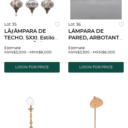
Lot 35
Lot 36
LÃƒÂMPARA DE
LÁMPARA DE
TECHO. SXXI. Estilo
PARED, ARBOTANTE,
MARROQUÃƒÂ.
CANDELABRO,
Estimate
Estimate
Elaborada en metal,
CANDELERO, JUEGO
MXN$3,000 - MXN$6,000
MXN$3,500 - MXN$6,000
vidrio y material
DE 5 PANTALLAS Y
sintÃƒÂ©tico. Para 3
MOÑO
LOGIN FOR PRICE
LOGIN FOR PRICE
luces.
DECORATIVO.
ORIGEN EUROPEO,
SXX. Elaborados en
bronce.