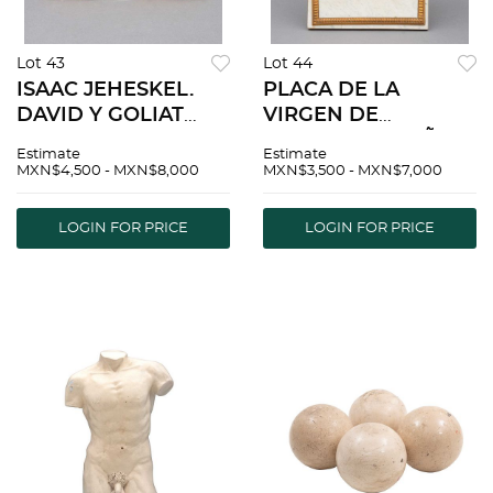
Lot 43
Lot 44
ISAAC JEHESKEL.
PLACA DE LA
DAVID Y GOLIAT
VIRGEN DE
ISRAEL, SXX.
GUADALUPE. MÃƒâ€
Estimate
Estimate
Esculturas de plata
°XICO, SXX.
MXN$4,500 - MXN$8,000
MXN$3,500 - MXN$7,000
STERLING, LEY 0.925.
Elaborada en
Con base y placa.
mÃƒÂ¡rmol veteado
LOGIN FOR PRICE
LOGIN FOR PRICE
y metal dorado.
Firmada G.D.
ANDREL.