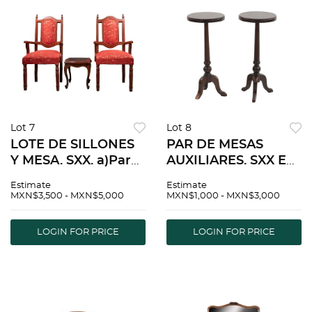
Lot 7
Lot 8
LOTE DE SILLONES
PAR DE MESAS
Y MESA. SXX. a)Par
AUXILIARES. SXX En
de sillones.
talla de madera. Con
Estimate
Estimate
Elaborados en
cubierta circular,
MXN$3,500 - MXN$5,000
MXN$1,000 - MXN$3,000
madera, con
fustes compuestos y
tapicerÃƒÂ­a de tela
soportes trÃƒÂ­
LOGIN FOR PRICE
LOGIN FOR PRICE
roja b)Mesa en
podes.
madera tallada