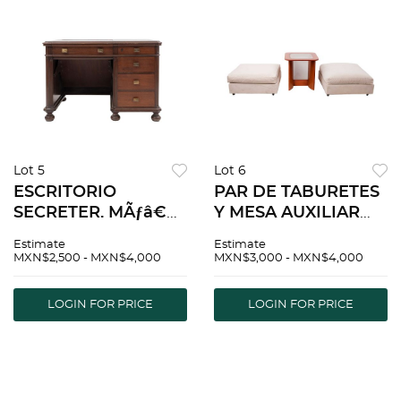
Lot 5
Lot 6
ESCRITORIO
PAR DE TABURETES
SECRETER. MÃƒâ€
Y MESA AUXILIAR
°XICO, SXX. De la
SIGLO XX
Estimate
Estimate
firma REYES Y
Elaborados en
MXN$2,500 - MXN$4,000
MXN$3,000 - MXN$4,000
CATALA. Elaborado
aglomerado, madera
en madera. Cubierta
y metal Mesa con
LOGIN FOR PRICE
LOGIN FOR PRICE
rectangular abatible,
cubierta
4 cajones.
cuadrangular de
vidrio, c...