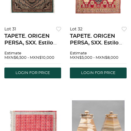
Lot 31
Lot 32
TAPETE. ORIGEN
TAPETE. ORIGEN
PERSA, SXX. Estilo
PERSA, SXX. Estilo
KIRMAN.
HERIZ.
Estimate
Estimate
Mecanizado en
Semimecanizado en
MXN$6,500 - MXN$10,000
MXN$5,000 - MXN$8,000
fibras de lana,
fibras de lana y
algodÃƒÂ³n y tipo
algodÃƒÂ³n.
LOGIN FOR PRICE
LOGIN FOR PRICE
seda. Decorado con
Decorado con
motivos vegetales.
elementos
151x220 cm
vegetales. 232 x 167
cm