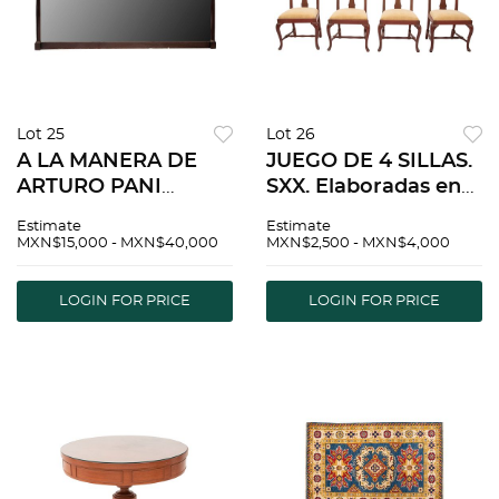
Lot 25
Lot 26
A LA MANERA DE
JUEGO DE 4 SILLAS.
ARTURO PANI
SXX. Elaboradas en
(México, 1915-1981)
madera. Con
Estimate
Estimate
TRINCHADOR
respaldos
MXN$15,000 - MXN$40,000
MXN$2,500 - MXN$4,000
MÉXICO, SIGLO XX.
semibiertos,
AÑOS 50. Elaborado
asientos acojinados,
LOGIN FOR PRICE
LOGIN FOR PRICE
en madera y espejo.
chambrana en "H" y
soportes
semicurvos.