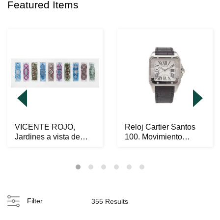
Featured Items
VICENTE ROJO,
Reloj Cartier Santos
Jardines a vista de
100. Movimiento
pÃƒÂ¡jaro en vuelo,
automÃƒÂ¡tico. Caj...
2...
Filter
355 Results