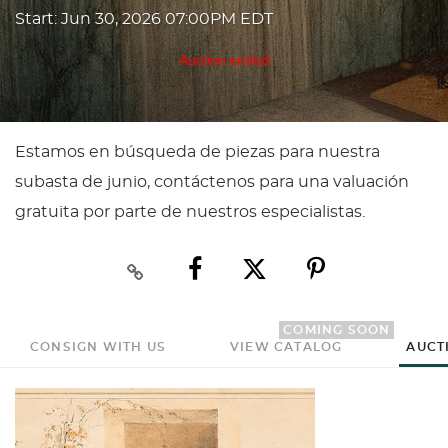
Start: Jun 30, 2026 07:00PM EDT
Auction ended
Estamos en búsqueda de piezas para nuestra
subasta de junio, contáctenos para una valuación
gratuita por parte de nuestros especialistas.
COMING SOON
CONSIGN WITH US
VIEW CATALOG
AUCT